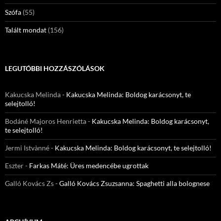
Szófa
(55)
Talált mondat
(156)
LEGUTÓBBI HOZZÁSZÓLÁSOK
Kakucska Melinda
-
Kakucska Melinda: Boldog karácsonyt, te
selejtolló!
Bodáné Majoros Henrietta
-
Kakucska Melinda: Boldog karácsonyt,
te selejtolló!
Jermi Istvànné
-
Kakucska Melinda: Boldog karácsonyt, te selejtolló!
Eszter
-
Farkas Máté: Üres medencébe ugrottak
Galló Kovács Zs
-
Galló Kovács Zsuzsanna: Spaghetti alla bolognese