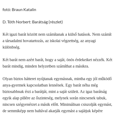
fotó: Braun Katalin
D. Tóth Norbert: Barátság (részlet)
Két igazi barát között nem számítanak a külső hatások. Nem számít
a társadalmi hovatartozás, az iskolai végzettség, az anyagi
különbség.
Két barát nem azért barát, hogy a saját, önös érdekeiket nézzék. Két
barát mindig, minden helyzetben számíthat a másikra.
Olyan biztos hátteret nyújtanak egymásnak, mintha egy jól működő
anya-gyermek kapcsolatban lennének. Egy barát néha még
biztosabbnak érzi a barátját, mint a saját szüleit. Az igaz barátság
egyik alap pillére az őszinteség, melynek során nincsenek tabuk,
nincsen szégyenérzet a másik előtt. Minimálisan csiszolják egymást,
de semmiképp nem baltával akarják egymást a sajátjuk képére