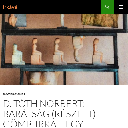
Tartalomhoz
Keresés
írkávé
ELSŐDL
MENÜ
KÁVÉSZÜNET
D. TÓTH NORBERT:
BARÁTSÁG (RÉSZLET)
GÖMB-IRKA – EGY