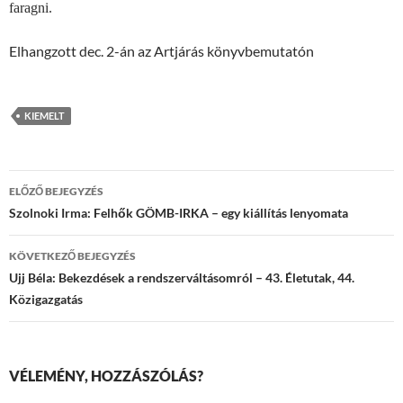
faragni.
Elhangzott dec. 2-án az Artjárás könyvbemutatón
KIEMELT
Bejegyzések
ELŐZŐ BEJEGYZÉS
navigációja
Szolnoki Irma: Felhők GÖMB-IRKA – egy kiállítás lenyomata
KÖVETKEZŐ BEJEGYZÉS
Ujj Béla: Bekezdések a rendszerváltásomról – 43. Életutak, 44.
Közigazgatás
VÉLEMÉNY, HOZZÁSZÓLÁS?