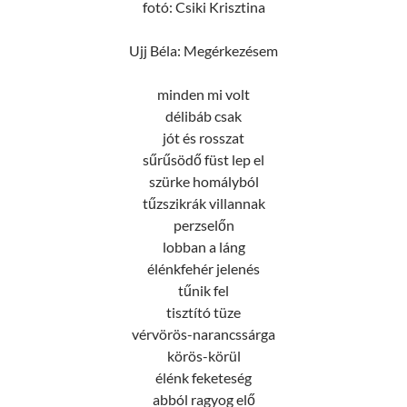
fotó: Csiki Krisztina
Ujj Béla: Megérkezésem
minden mi volt
délibáb csak
jót és rosszat
sűrűsödő füst lep el
szürke homályból
tűzszikrák villannak
perzselőn
lobban a láng
élénkfehér jelenés
tűnik fel
tisztító tüze
vérvörös-narancssárga
körös-körül
élénk feketeség
abból ragyog elő