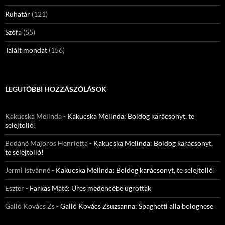
Ruhatár
(121)
Szófa
(55)
Talált mondat
(156)
LEGUTÓBBI HOZZÁSZÓLÁSOK
Kakucska Melinda
-
Kakucska Melinda: Boldog karácsonyt, te
selejtolló!
Bodáné Majoros Henrietta
-
Kakucska Melinda: Boldog karácsonyt,
te selejtolló!
Jermi Istvànné
-
Kakucska Melinda: Boldog karácsonyt, te selejtolló!
Eszter
-
Farkas Máté: Üres medencébe ugrottak
Galló Kovács Zs
-
Galló Kovács Zsuzsanna: Spaghetti alla bolognese