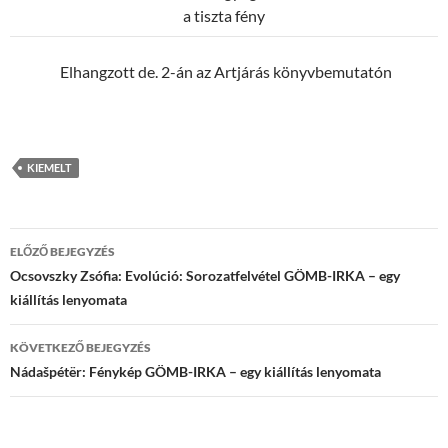
a tiszta fény
Elhangzott de. 2-án az Artjárás könyvbemutatón
KIEMELT
Bejegyzések
ELŐZŐ BEJEGYZÉS
navigációja
Ocsovszky Zsófia: Evolúció: Sorozatfelvétel GÖMB-IRKA – egy
kiállítás lenyomata
KÖVETKEZŐ BEJEGYZÉS
Nádašpétër: Fénykép GÖMB-IRKA – egy kiállítás lenyomata