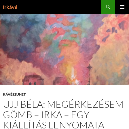
Tartalomhoz
Keresés
írkávé
ELSŐDL
MENÜ
KÁVÉSZÜNET
UJJ BÉLA: MEGÉRKEZÉSEM
GÖMB – IRKA – EGY
KIÁLLÍTÁS LENYOMATA