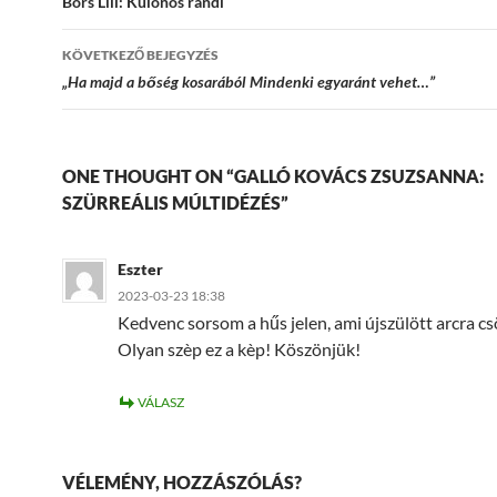
navigációja
Bors Lili: Különös randi
KÖVETKEZŐ BEJEGYZÉS
„Ha majd a bőség kosarából Mindenki egyaránt vehet…”
ONE THOUGHT ON “GALLÓ KOVÁCS ZSUZSANNA:
SZÜRREÁLIS MÚLTIDÉZÉS”
Eszter
2023-03-23 18:38
Kedvenc sorsom a hűs jelen, ami újszülött arcra c
Olyan szèp ez a kèp! Köszönjük!
VÁLASZ
VÉLEMÉNY, HOZZÁSZÓLÁS?