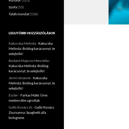
Ruhatár
(121)
Szófa
(55)
Talált mondat
(156)
LEGUTÓBBI HOZZÁSZÓLÁSOK
Kakucska Melinda
-
Kakucska
Melinda: Boldog karácsonyt, te
selejtolló!
Bodáné Majoros Henrietta
-
Kakucska Melinda: Boldog
karácsonyt, te selejtolló!
Jermi Istvànné
-
Kakucska
Melinda: Boldog karácsonyt, te
selejtolló!
Eszter
-
Farkas Máté: Üres
medencébe ugrottak
Galló Kovács Zs
-
Galló Kovács
Zsuzsanna: Spaghetti alla
bolognese