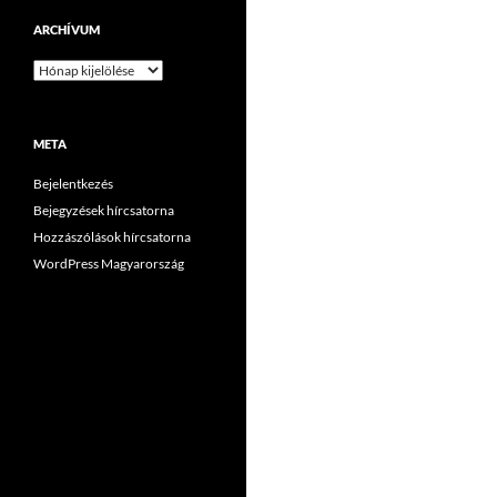
ARCHÍVUM
Archívum
META
Bejelentkezés
Bejegyzések hírcsatorna
Hozzászólások hírcsatorna
WordPress Magyarország