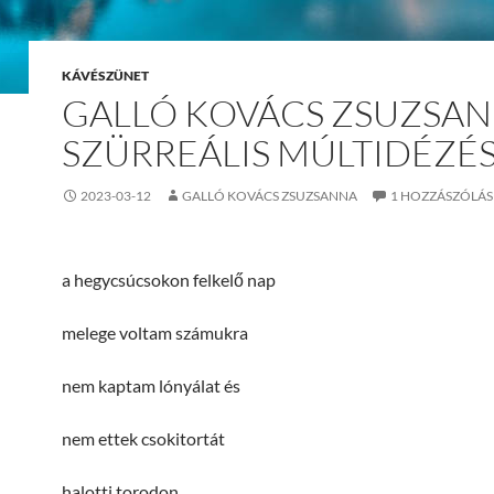
KÁVÉSZÜNET
GALLÓ KOVÁCS ZSUZSAN
SZÜRREÁLIS MÚLTIDÉZÉ
2023-03-12
GALLÓ KOVÁCS ZSUZSANNA
1 HOZZÁSZÓLÁS
a hegycsúcsokon felkelő nap
melege voltam számukra
nem kaptam lónyálat és
nem ettek csokitortát
halotti torodon