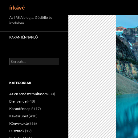
Keresés
írkávé
Tartalomhoz
Az IRKA blogja. Gödöllő és
irodalom.
KARANTÉNNAPLÓ
Keresés:
KATEGÓRIÁK
Az én rendszerváltásom
(30)
Bienvenue!
(48)
Karanténnapló
(17)
Kávészünet
(410)
Könyvkoktél
(66)
Pusztítók
(19)