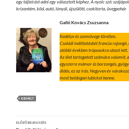
egy tájleírást adni egy választott képhez. A nyolc szó: szájápol
krizantém, köd, autó, lónyál, újszülött, csokitorta, üvegpohár
Galló Kovács Zsuzsanna
Kedélye és szemüvege töretlen.
Családi indíttatásból fran​cia rajongó,
utóbbi években trópusokra utazó lett.
Az élet tartogatott számára valamit, 
egyszerre mámor és borzongás, gyógyí
áldás, ez az írás. Negyven év várakoz
most boldogan lubickol benne.
KIEMELT
Bejegyzések
ELŐZŐ BEJEGYZÉS