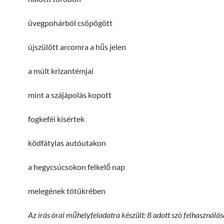
üvegpohárból csöpögött
újszülött arcomra a hűs jelen
a múlt krizantémjai
mint a szájápolás kopott
fogkeféi kísértek
ködfátylas autóutakon
a hegycsúcsokon felkelő nap
melegének tótükrében
Az írás órai műhelyfeladatra készült: 8 adott szó felhasználás