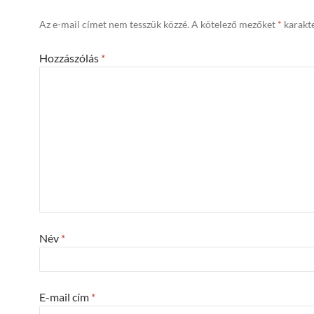
Az e-mail címet nem tesszük közzé.
A kötelező mezőket
*
karakte
Hozzászólás
*
Név
*
E-mail cím
*