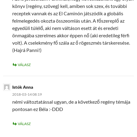
könyv (regény, szöveg) kell, amiben sok szex, és további
receptek vannak és az El Caminón játszódik a globális
felmelegedés okozta összeomlás után. A főszereplő az
egyedüli túlélő, aki nem váltáson esett át és eredeti
önmagába szerelmes akkor éppen nő (aki eredetileg férfi
volt). A cselekmény fő szála az ő rögeszmés társkeresése.
(Hajrá Panni!)
VÁLASZ
Istók Anna
2018-03-14 08:19
némi változtatással ugyan, de a következő regény témája
pontosan ez Béla :-DDD
VÁLASZ