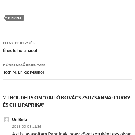
KIEMELT
Bejegyzések
ELŐZŐ BEJEGYZÉS
navigációja
Éhes felhő a napot
KÖVETKEZŐ BEJEGYZÉS
Tóth M. Erika: Máshol
2 THOUGHTS ON “GALLÓ KOVÁCS ZSUZSANNA: CURRY
ÉS CHILIPAPRIKA”
Ujj Béla
2018-03-03 11:36
Azt is javasoltam Panninak, hogy következőként egy olyan