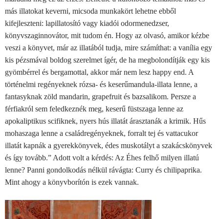
más illatokat keverni, micsoda munkakört lehetne ebből
kifejleszteni: lapillatosító vagy kiadói odormenedzser,
könyvszaginnovátor, mit tudom én. Hogy az olvasó, amikor kézbe
veszi a könyvet, már az illatából tudja, mire számíthat: a vanília egy
kis pézsmával boldog szerelmet ígér, de ha megbolondítják egy kis
gyömbérrel és bergamottal, akkor már nem lesz happy end. A
történelmi regényeknek rózsa- és keserűmandula-illata lenne, a
fantasyknak zöld mandarin, grapefruit és bazsalikom. Persze a
férfiakról sem feledkeznék meg, keserű füstszaga lenne az
apokaliptikus scifiknek, nyers hús illatát árasztanák a krimik. Hűs
mohaszaga lenne a családregényeknek, forralt tej és vattacukor
illatát kapnák a gyerekkönyvek, édes muskotályt a szakácskönyvek
és így tovább.”
Adott volt a kérdés: Az Éhes felhő milyen illatú
lenne?
Panni gondolkodás nélkül rávágta: Curry és chilipaprika.
Mint ahogy a könyvborítón is ezek vannak.