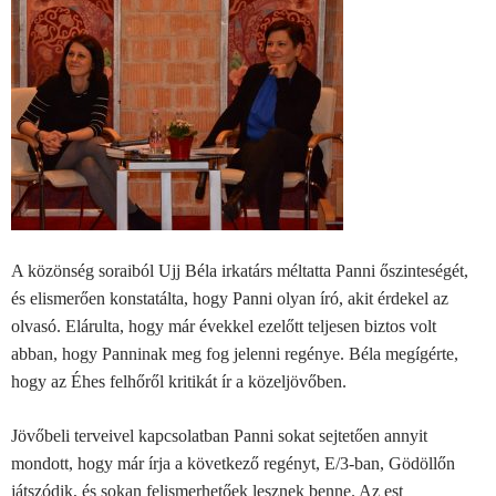
A közönség soraiból Ujj Béla irkatárs méltatta Panni őszinteségét,
és elismerően konstatálta, hogy Panni olyan író, akit érdekel az
olvasó. Elárulta, hogy már évekkel ezelőtt teljesen biztos volt
abban, hogy Panninak meg fog jelenni regénye. Béla megígérte,
hogy az Éhes felhőről kritikát ír a közeljövőben.
Jövőbeli terveivel kapcsolatban Panni sokat sejtetően annyit
mondott, hogy már írja a következő regényt, E/3-ban, Gödöllőn
játszódik, és sokan felismerhetőek lesznek benne.
Az est