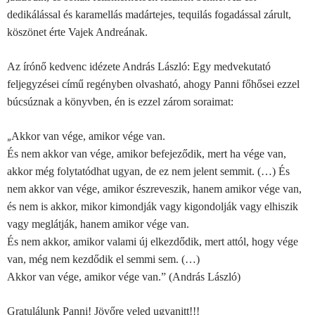
dedikálással és karamellás madártejes, tequilás fogadással zárult,
köszönet érte Vajek Andreának.
Az írónő kedvenc idézete András László: Egy medvekutató
feljegyzései című regényben olvasható, ahogy Panni főhősei ezzel
búcsúznak a könyvben, én is ezzel zárom soraimat:
„
Akkor van vége, amikor vége van.
És nem akkor van vége, amikor befejeződik, mert ha vége van,
akkor még folytatódhat ugyan, de ez nem jelent semmit. (…)
És
nem akkor van vége, amikor észreveszik, hanem amikor vége van,
és nem is akkor, mikor kimondják vagy kigondolják vagy elhiszik
vagy meglátják, hanem amikor vége van.
És nem akkor, amikor valami új elkezdődik, mert attól, hogy vége
van, még nem kezdődik el semmi sem. (…)
Akkor van vége, amikor vége van.” (András László)
Gratulálunk Panni! Jövőre veled ugyanitt!!!