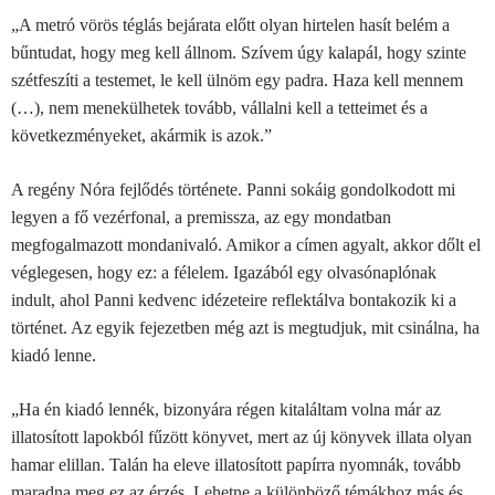
„A metró vörös téglás bejárata előtt olyan hirtelen hasít belém a
bűntudat, hogy meg kell állnom. Szívem úgy kalapál, hogy szinte
szétfeszíti a testemet, le kell ülnöm egy padra. Haza kell mennem
(…), nem menekülhetek tovább, vállalni kell a tetteimet és a
következményeket, akármik is azok.”
A regény Nóra fejlődés története. Panni sokáig gondolkodott mi
legyen a fő vezérfonal, a premissza, az egy mondatban
megfogalmazott mondanivaló. Amikor a címen agyalt, akkor dőlt el
véglegesen, hogy ez: a félelem.
Igazából egy olvasónaplónak
indult, ahol Panni kedvenc idézeteire reflektálva bontakozik ki a
történet. Az egyik fejezetben még azt is megtudjuk, mit csinálna, ha
kiadó lenne.
„Ha én kiadó lennék, bizonyára régen kitaláltam volna már az
illatosított lapokból fűzött könyvet, mert az új könyvek illata olyan
hamar elillan. Talán ha eleve illatosított papírra nyomnák, tovább
maradna meg ez az érzés. Lehetne a különböző témákhoz más és