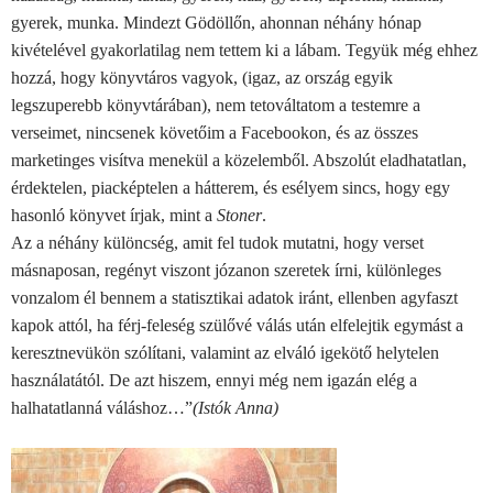
gyerek, munka. Mindezt Gödöllőn, ahonnan néhány hónap
kivételével gyakorlatilag nem tettem ki a lábam. Tegyük még ehhez
hozzá, hogy könyvtáros vagyok, (igaz, az ország egyik
legszuperebb könyvtárában), nem tetováltatom a testemre a
verseimet, nincsenek követőim a Facebookon, és az összes
marketinges visítva menekül a közelemből. Abszolút eladhatatlan,
érdektelen, piacképtelen a hátterem, és esélyem sincs, hogy egy
hasonló könyvet írjak, mint a
Stoner
.
Az a néhány különcség, amit fel tudok mutatni, hogy verset
másnaposan, regényt viszont józanon szeretek írni, különleges
vonzalom él bennem a statisztikai adatok iránt, ellenben agyfaszt
kapok attól, ha férj-feleség szülővé válás után elfelejtik egymást a
keresztnevükön szólítani, valamint az elváló igekötő helytelen
használatától. De azt hiszem, ennyi még nem igazán elég a
halhatatlanná váláshoz…”
(Istók Anna)