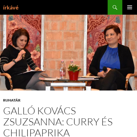
Tartalomhoz
Keresés
írkávé
ELSŐDL
MENÜ
RUHATÁR
GALLÓ KOVÁCS
ZSUZSANNA: CURRY ÉS
CHILIPAPRIKA