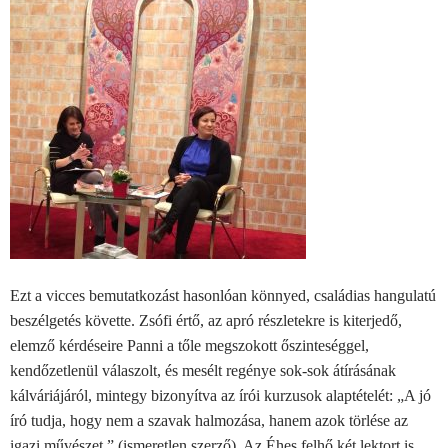
Ezt a vicces bemutatkozást hasonlóan könnyed, családias hangulatú
beszélgetés követte. Zsófi értő, az apró részletekre is kiterjedő,
elemző kérdéseire Panni a tőle megszokott őszinteséggel,
kendőzetlenül válaszolt, és mesélt regénye sok-sok átírásának
kálváriájáról, mintegy bizonyítva az írói kurzusok alaptételét: „A jó
író tudja, hogy nem a szavak halmozása, hanem azok törlése az
igazi művészet.” (ismeretlen szerző). Az Éhes felhő két lektort is