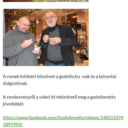
A remek fotókért köszönet a godollo.hu -nak és a könyvtár
dolgozóinak.
A rendezvényről a videó itt tekinthető meg a godollonettv
jóvoltából:
https://www.facebook.com/Godollonettv/videos/148213374
1897993/