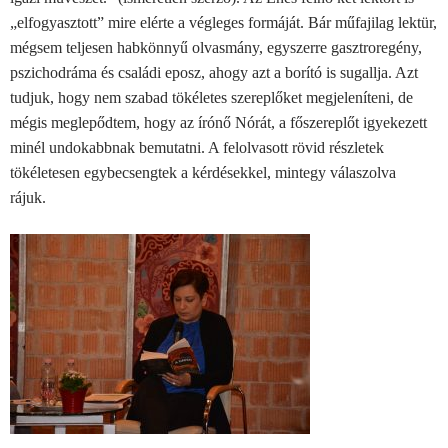
„elfogyasztott” mire elérte a végleges formáját. Bár műfajilag lektür,
mégsem teljesen habkönnyű olvasmány, egyszerre gasztroregény,
pszichodráma és családi eposz, ahogy azt a borító is sugallja. Azt
tudjuk, hogy nem szabad tökéletes szereplőket megjeleníteni, de
mégis meglepődtem, hogy az írónő Nórát, a főszereplőt igyekezett
minél undokabbnak bemutatni. A felolvasott rövid részletek
tökéletesen egybecsengtek a kérdésekkel, mintegy válaszolva
rájuk.