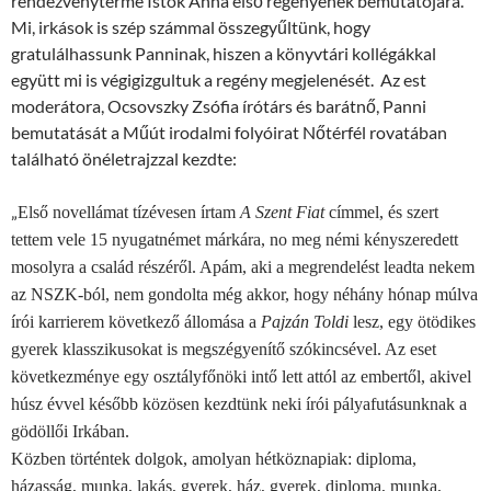
rendezvényterme Istók Anna első regényének bemutatójára.
Mi, irkások is szép számmal összegyűltünk, hogy
gratulálhassunk Panninak, hiszen a könyvtári kollégákkal
együtt mi is végigizgultuk a regény megjelenését. Az est
moderátora, Ocsovszky Zsófia írótárs és barátnő, Panni
bemutatását a Műút irodalmi folyóirat Nőtérfél rovatában
található önéletrajzzal kezdte:
„
Első novellámat tízévesen írtam
A Szent Fiat
címmel, és szert
tettem vele 15 nyugatnémet márkára, no meg némi kényszeredett
mosolyra a család részéről. Apám, aki a megrendelést leadta nekem
az NSZK-ból, nem gondolta még akkor, hogy néhány hónap múlva
írói karrierem következő állomása a
Pajzán Toldi
lesz, egy ötödikes
gyerek klasszikusokat is megszégyenítő szókincsével. Az eset
következménye egy osztályfőnöki intő lett attól az embertől, akivel
húsz évvel később közösen kezdtünk neki írói pályafutásunknak a
gödöllői Irkában.
Közben történtek dolgok, amolyan hétköznapiak: diploma,
házasság, munka, lakás, gyerek, ház, gyerek, diploma, munka,