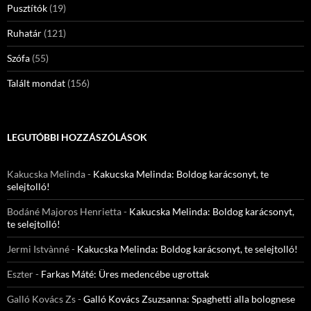
Pusztítók
(19)
Ruhatár
(121)
Szófa
(55)
Talált mondat
(156)
LEGUTÓBBI HOZZÁSZÓLÁSOK
Kakucska Melinda
-
Kakucska Melinda: Boldog karácsonyt, te
selejtolló!
Bodáné Majoros Henrietta
-
Kakucska Melinda: Boldog karácsonyt,
te selejtolló!
Jermi Istvànné
-
Kakucska Melinda: Boldog karácsonyt, te selejtolló!
Eszter
-
Farkas Máté: Üres medencébe ugrottak
Galló Kovács Zs
-
Galló Kovács Zsuzsanna: Spaghetti alla bolognese