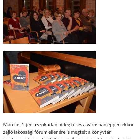
Március 1-jén a szokatlan hideg tél és a városban éppen ekkor
zajló lakossági fórum ellenére is megtelt a könyvtár