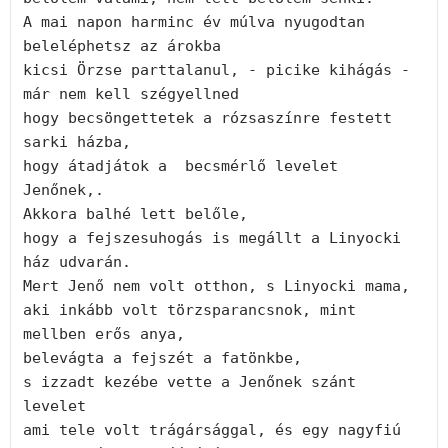
A mai napon harminc év múlva nyugodtan 
beleléphetsz az árokba

kicsi Örzse parttalanul, - picike kihágás - 
már nem kell szégyellned

hogy becsöngettetek a rózsaszínre festett 
sarki házba,

hogy átadjátok a  becsmérlő levelet 
Jenőnek,.  

Akkora balhé lett belőle,

hogy a fejszesuhogás is megállt a Linyocki 
ház udvarán.

Mert Jenő nem volt otthon, s Linyocki mama,

aki inkább volt törzsparancsnok, mint 
mellben erős anya,

belevágta a fejszét a fatönkbe,

s izzadt kezébe vette a Jenőnek szánt 
levelet

ami tele volt trágársággal, és egy nagyfiú 