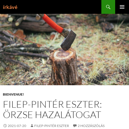
Tartalomhoz
Keresés
írkávé
ELSŐDL
MENÜ
BIENVENUE!
FILEP-PINTÉR ESZTER:
ÖRZSE HAZALÁTOGAT
2021-07-20
FILEP-PINTÉR ESZTER
2 HOZZÁSZÓLÁS