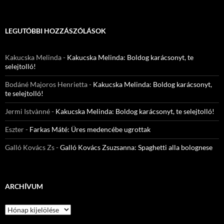
LEGUTÓBBI HOZZÁSZÓLÁSOK
Kakucska Melinda
-
Kakucska Melinda: Boldog karácsonyt, te
selejtolló!
Bodáné Majoros Henrietta
-
Kakucska Melinda: Boldog karácsonyt,
te selejtolló!
Jermi Istvànné
-
Kakucska Melinda: Boldog karácsonyt, te selejtolló!
Eszter
-
Farkas Máté: Üres medencébe ugrottak
Galló Kovács Zs
-
Galló Kovács Zsuzsanna: Spaghetti alla bolognese
ARCHÍVUM
Archívum