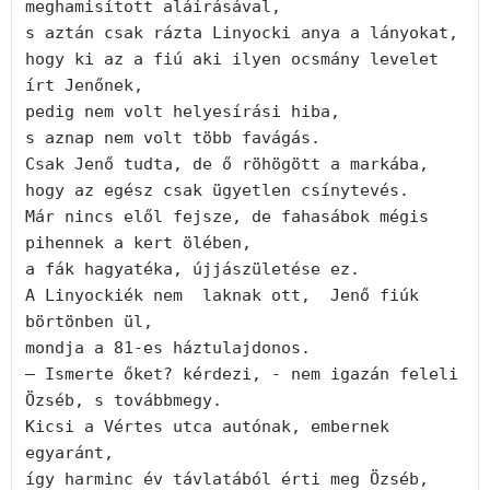
meghamisított aláírásával,

s aztán csak rázta Linyocki anya a lányokat,

hogy ki az a fiú aki ilyen ocsmány levelet 
írt Jenőnek,

pedig nem volt helyesírási hiba,

s aznap nem volt több favágás.

Csak Jenő tudta, de ő röhögött a markába,

hogy az egész csak ügyetlen csínytevés.

Már nincs elől fejsze, de fahasábok mégis 
pihennek a kert ölében,

a fák hagyatéka, újjászületése ez. 

A Linyockiék nem  laknak ott,  Jenő fiúk 
börtönben ül,

mondja a 81-es háztulajdonos.

– Ismerte őket? kérdezi, - nem igazán feleli 
Özséb, s továbbmegy.

Kicsi a Vértes utca autónak, embernek 
egyaránt,

így harminc év távlatából érti meg Özséb,
