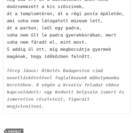
dodzsemezett a kis szöszinek,

át a templomtéren, át a régi posta épületén, 
ami soha nem látogatott múzeum lett,

át a parkon, leül egy padra,

soha nem ült le padra gyerekkorában, mert 
soha nem fáradt el, mint most.

S addig ül ott, míg megbocsátja gyermek 
magának, hogy időközben felnőtt.

Térey János: Átkelés Budapesten című 
novelláskötetével foglalkozunk műhelymunka 
keretében. A végén a kreatív feladat ehhez 
kapcsolódott: egy kedvelt helyszín ismert és 
ismeretlen részleteit, figuráit 
megjeleníteni.
KIEMELT