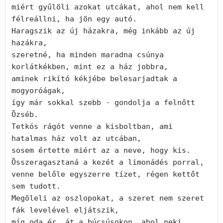
miért gyűlöli azokat utcákat, ahol nem kell 
félreállni, ha jön egy autó.

Haragszik az új házakra, még inkább az új 
hazákra,

szeretné, ha minden maradna csúnya 
korlátkékben, mint ez a ház jobbra,

aminek rikító kékjébe belesarjadtak a 
mogyoróágak,

így már sokkal szebb - gondolja a felnőtt 
Özséb.

Tetkós rágót venne a kisboltban, ami 
hatalmas ház volt az utcában,

sosem értette miért az a neve, hogy kis.

Összeragasztaná a kezét a limonádés porral,

venne belőle egyszerre tízet, régen kettőt 
sem tudott.

Megöleli az oszlopokat, a szeret nem szeret 
fák levelével eljátszik,

míg oda ér, át a búcsúsokon, ahol neki 