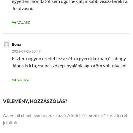
egyetlen mondatot sem ugornék át, inkább visszatérek rá.
Jó olvasni.
VÁLASZ
Ilona
2021-07-26 20:47
Eszter, nagyon eredeti ez a séta a gyerekkorban,és ahogy
János is írta, csupa szókép-nyalánkság, öröm volt olvasni.
VÁLASZ
VÉLEMÉNY, HOZZÁSZÓLÁS?
Az e-mail címet nem tesszük közzé.
A kötelező mezőket
*
karakterrel
jelöltük