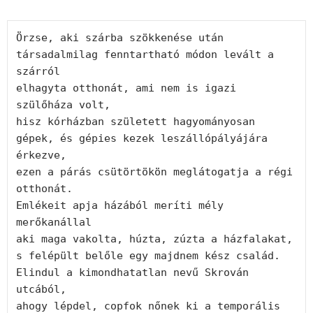
Örzse, aki szárba szökkenése után

társadalmilag fenntartható módon levált a 
szárról

elhagyta otthonát, ami nem is igazi 
szülőháza volt,

hisz kórházban született hagyományosan

gépek, és gépies kezek leszállópályájára 
érkezve,

ezen a párás csütörtökön meglátogatja a régi 
otthonát.

Emlékeit apja házából meríti mély 
merőkanállal

aki maga vakolta, húzta, zúzta a házfalakat,

s felépült belőle egy majdnem kész család.

Elindul a kimondhatatlan nevű Skrován 
utcából,

ahogy lépdel, copfok nőnek ki a temporális 