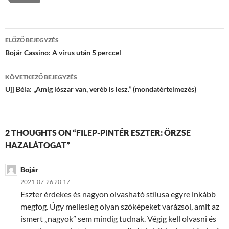
Bejegyzések
ELŐZŐ BEJEGYZÉS
navigációja
Bojár Cassino: A vírus után 5 perccel
KÖVETKEZŐ BEJEGYZÉS
Ujj Béla: „Amíg lószar van, veréb is lesz.” (mondatértelmezés)
2 THOUGHTS ON “FILEP-PINTÉR ESZTER: ÖRZSE
HAZALÁTOGAT”
Bojár
2021-07-26 20:17
Eszter érdekes és nagyon olvasható stílusa egyre inkább
megfog. Úgy mellesleg olyan szóképeket varázsol, amit az
ismert „nagyok” sem mindig tudnak. Végig kell olvasni és