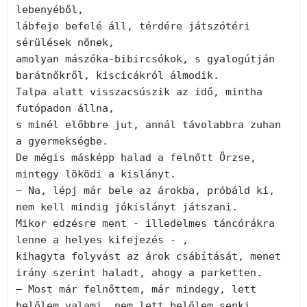
lebenyéből,

lábfeje befelé áll, térdére játszótéri 
sérülések nőnek,

amolyan mászóka-bibircsókok, s gyalogútján 
barátnőkről, kiscicákról álmodik.  

Talpa alatt visszacsúszik az idő, mintha 
futópadon állna,

s minél előbbre jut, annál távolabbra zuhan 
a gyermekségbe.

De mégis másképp halad a felnőtt Örzse, 
mintegy löködi a kislányt.

– Na, lépj már bele az árokba, próbáld ki,

nem kell mindig jókislányt játszani.

Mikor edzésre ment - illedelmes táncórákra 
lenne a helyes kifejezés - ,

kihagyta folyvást az árok csábítását, menet 
irány szerint haladt, ahogy a parketten.

– Most már felnőttem, már mindegy, lett 
belőlem valami, nem lett belőlem senki.
