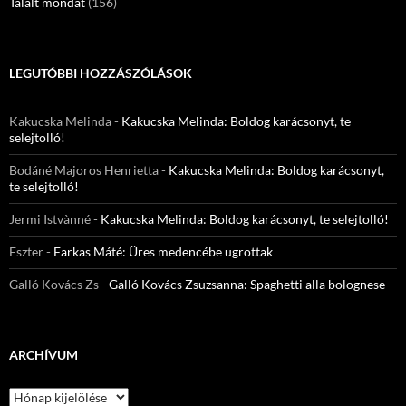
Talált mondat
(156)
LEGUTÓBBI HOZZÁSZÓLÁSOK
Kakucska Melinda
-
Kakucska Melinda: Boldog karácsonyt, te
selejtolló!
Bodáné Majoros Henrietta
-
Kakucska Melinda: Boldog karácsonyt,
te selejtolló!
Jermi Istvànné
-
Kakucska Melinda: Boldog karácsonyt, te selejtolló!
Eszter
-
Farkas Máté: Üres medencébe ugrottak
Galló Kovács Zs
-
Galló Kovács Zsuzsanna: Spaghetti alla bolognese
ARCHÍVUM
Archívum