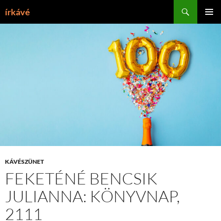
Tartalomhoz
Keresés
írkávé
ELSŐDL
MENÜ
KÁVÉSZÜNET
FEKETÉNÉ BENCSIK
JULIANNA: KÖNYVNAP,
2111