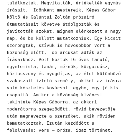
találkoztak. Megvitatták, értékelték egymás 
írásait.  Időnként mestereik, Képes Gábor 
költő és Galántai Zoltán prózaíró 
útmutatásait követve átdolgozták és 
javították azokat, mígnem elérkezett a nagy 
nap, és be kellett mutatkozniuk. Egy kicsit 
szorongtak, szívük is hevesebben vert a 
közönség előtt,  de arcukat adták az 
írásaikhoz. Volt köztük 16 éves tanuló, 
egyetemista, tanár, mérnök, közgazdász, 
háziasszony és nyugdíjas, az élet különböző 
szakaszait ízlelő személy, akiket az írásra 
való késztetés kovácsolt egybe, egy jó kis 
csapattá. Amikor a közönség kíváncsi 
tekintete Képes Gáborra, az akkori 
moderátorra szegeződött, rövid bevezetője 
után megnevezte a szerzőket, akik röviden 
bemutatkoztak. Ezután kezdődött a 
felolvasás: vers – próza, igaz történet, 