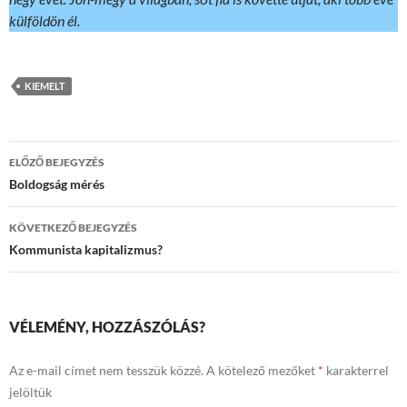
külföldön él.
KIEMELT
Bejegyzések
ELŐZŐ BEJEGYZÉS
navigációja
Boldogság mérés
KÖVETKEZŐ BEJEGYZÉS
Kommunista kapitalizmus?
VÉLEMÉNY, HOZZÁSZÓLÁS?
Az e-mail címet nem tesszük közzé.
A kötelező mezőket
*
karakterrel
jelöltük