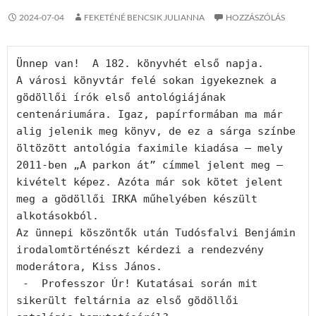
2024-07-04
FEKETÉNÉ BENCSIK JULIANNA
HOZZÁSZÓLÁS
Ünnep van!  A 182. könyvhét első napja. 

A városi könyvtár felé sokan igyekeznek a 
gödöllői írók első antológiájának 
centenáriumára. Igaz, papírformában ma már 
alig jelenik meg könyv, de ez a sárga színbe 
öltözött antológia faximile kiadása – mely 
2011-ben „A parkon át” címmel jelent meg – 
kivételt képez. Azóta már sok kötet jelent 
meg a gödöllői IRKA műhelyében készült 
alkotásokból.

Az ünnepi köszöntők után Tudósfalvi Benjámin 
irodalomtörténészt kérdezi a rendezvény 
moderátora, Kiss János.

 -  Professzor Úr! Kutatásai során mit 
sikerült feltárnia az első gödöllői 