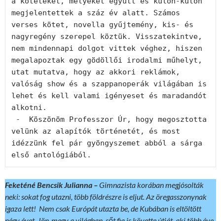
a köteteket, melyeket együtt és külön-külön 
megjelentettek a száz év alatt. Számos 
verses kötet, novella gyűjtemény, kis- és 
nagyregény szerepel köztük. Visszatekintve, 
nem mindennapi dolgot vittek véghez, hiszen 
megalapoztak egy gödöllői irodalmi műhelyt, 
utat mutatva, hogy az akkori reklámok, 
valóság show és a szappanoperák világában is 
lehet és kell valami igényeset és maradandót 
alkotni.

 -  Köszönöm Professzor Úr, hogy megosztotta 
velünk az alapítók történetét, és most 
idézzünk fel pár gyöngyszemet abból a sárga 
Feketéné Bencsik Julianna –
Gimnazista korában megjósolták
neki: sokat fog utazni, több földrészre is eljut. Az öregasszonynak
igaza lett! Nem csak Európát utazta be, de Kubában is eltöltött
négy évet. Jön-megy a világban, sőt fia is követte útját, aki több éve