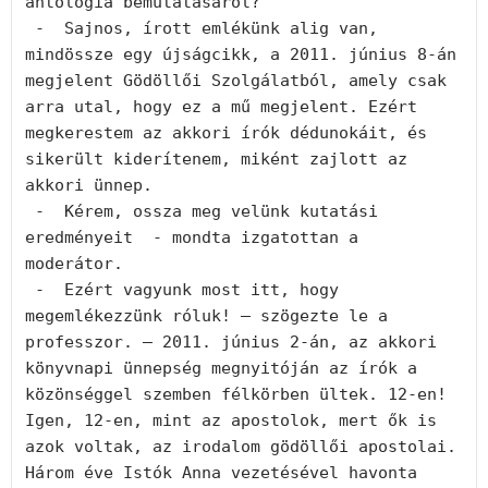
antológia bemutatásáról?

 -  Sajnos, írott emlékünk alig van, 
mindössze egy újságcikk, a 2011. június 8-án 
megjelent Gödöllői Szolgálatból, amely csak 
arra utal, hogy ez a mű megjelent. Ezért 
megkerestem az akkori írók dédunokáit, és 
sikerült kiderítenem, miként zajlott az 
akkori ünnep.

 -  Kérem, ossza meg velünk kutatási 
eredményeit  - mondta izgatottan a 
moderátor.

 -  Ezért vagyunk most itt, hogy 
megemlékezzünk róluk! – szögezte le a 
professzor. – 2011. június 2-án, az akkori 
könyvnapi ünnepség megnyitóján az írók a 
közönséggel szemben félkörben ültek. 12-en! 
Igen, 12-en, mint az apostolok, mert ők is 
azok voltak, az irodalom gödöllői apostolai. 
Három éve Istók Anna vezetésével havonta 