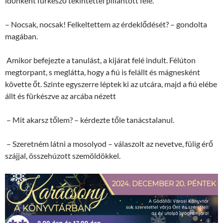
időnként fürkésző tekintettel pillantott felé.
– Nocsak, nocsak! Felkeltettem az érdeklődését? – gondolta
magában.
Amikor befejezte a tanulást, a kijárat felé indult. Félúton
megtorpant, s meglátta, hogy a fiú is felállt és mágnesként
követte őt. Szinte egyszerre léptek ki az utcára, majd a fiú elébe
állt és fürkészve az arcába nézett
– Mit akarsz tőlem? – kérdezte tőle tanácstalanul.
– Szeretném látni a mosolyod – válaszolt az nevetve, fülig érő
szájjal, összehúzott szemöldökkel.