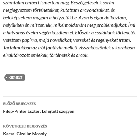
számtalan embert ismertem meg. Beszélgetéseink során
megjegyeztem történeteiket, kutattam arcvonásaikat, és
beleképzeltem magam a helyzetükbe. Azon is elgondolkoztam,
helyükben én mit tennék, miként oldanám meg problémájukat. Írni
a hatvanas éveim végén kezdtem el. Először a családunk történetét
vetettem papírra, majd novellákat, verseket és regényeket írtam.
Tartalmukban az írói fantázia mellett visszaköszöntek a korábban
elraktározott emlékek, történetek és arcok.
KIEMELT
Bejegyzések
ELŐZŐ BEJEGYZÉS
navigációja
Filep-Pintér Eszter: Lefejtett szégyen
KÖVETKEZŐ BEJEGYZÉS
Karsai Gizella: Mosoly