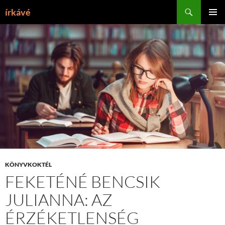
Tartalomhoz
Keresés
írkávé
ELSŐDL
MENÜ
KÖNYVKOKTÉL
FEKETÉNÉ BENCSIK
JULIANNA: AZ
ÉRZÉKETLENSÉG