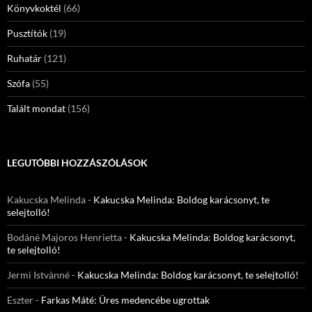
Könyvkoktél
(66)
Pusztítók
(19)
Ruhatár
(121)
Szófa
(55)
Talált mondat
(156)
LEGUTÓBBI HOZZÁSZÓLÁSOK
Kakucska Melinda
-
Kakucska Melinda: Boldog karácsonyt, te
selejtolló!
Bodáné Majoros Henrietta
-
Kakucska Melinda: Boldog karácsonyt,
te selejtolló!
Jermi Istvànné
-
Kakucska Melinda: Boldog karácsonyt, te selejtolló!
Eszter
-
Farkas Máté: Üres medencébe ugrottak