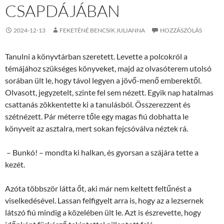
CSAPDÁJÁB
2024-12-13
FEKETÉNÉ BENCSIK JULIANNA
HOZZÁSZÓLÁS
Tanulni a könyvtárban szeretett. Levette a polcokról a
témájához szükséges könyveket, majd az olvasóterem utolsó
sorában ült le, hogy távol legyen a jövő-menő emberektől.
Olvasott, jegyzetelt, szinte fel sem nézett. Egyik nap hatalmas
csattanás zökkentette ki a tanulásból. Összerezzent és
szétnézett. Pár méterre tőle egy magas fiú dobhatta le
könyveit az asztalra, mert sokan fejcsóválva néztek rá.
– Bunkó! – mondta ki halkan, és gyorsan a szájára tette a
kezét.
Azóta többször látta őt, aki már nem keltett feltűnést a
viselkedésével. Lassan felfigyelt arra is, hogy az a lezsernek
látszó fiú mindig a közelében ült le. Azt is észrevette, hogy