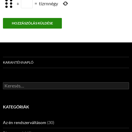
+
=
tizrnnégy
KARANTÉNNAPLÓ
Keresés:
KATEGÓRIÁK
Az én rendszerváltásom
(30)