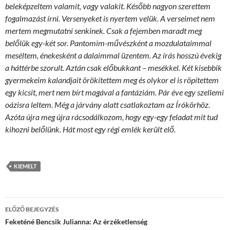
beleképzeltem valamit, vagy valakit. Később nagyon szerettem
fogalmazást írni. Versenyeket is nyertem velük. A verseimet nem
mertem megmutatni senkinek. Csak a fejemben maradt meg
belőlük egy-két sor. Pantomim-művészként a mozdulataimmal
meséltem, énekesként a dalaimmal üzentem. Az írás hosszú évekig
a háttérbe szorult. Aztán csak előbukkant – mesékkel. Két kisebbik
gyermekeim kalandjait örökítettem meg és olykor el is röpítettem
egy kicsit, mert nem bírt magával a fantáziám. Pár éve egy szellemi
oázisra leltem. Még a járvány alatt csatlakoztam az Írókörhöz.
Azóta újra meg újra rácsodálkozom, hogy egy-egy feladat mit tud
kihozni belőlünk. Hát most egy régi emlék került elő.
KIEMELT
Bejegyzések
ELŐZŐ BEJEGYZÉS
navigációja
Feketéné Bencsik Julianna: Az érzéketlenség