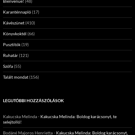
Bienvenue!
(48)
Karanténnapló
(17)
Kávészünet
(410)
Könyvkoktél
(66)
Pusztítók
(19)
Ruhatár
(121)
Szófa
(55)
Talált mondat
(156)
LEGUTÓBBI HOZZÁSZÓLÁSOK
Kakucska Melinda
-
Kakucska Melinda: Boldog karácsonyt, te
selejtolló!
Bodáné Majoros Henrietta
-
Kakucska Melinda: Boldog karácsonyt,