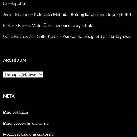
te selejtolló!
Jermi Istvànné
-
Kakucska Melinda: Boldog karácsonyt, te selejtolló!
Eszter
-
Farkas Máté: Üres medencébe ugrottak
Galló Kovács Zs
-
Galló Kovács Zsuzsanna: Spaghetti alla bolognese
ARCHÍVUM
Archívum
META
Bejelentkezés
Bejegyzések hírcsatorna
Hozzászólások hírcsatorna