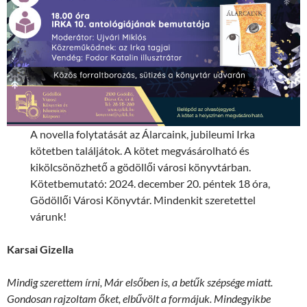
A novella folytatását az Álarcaink, jubileumi Irka
kötetben találjátok. A kötet megvásárolható és
kikölcsönözhető a gödöllői városi könyvtárban.
Kötetbemutató: 2024. december 20. péntek 18 óra,
Gödöllői Városi Könyvtár. Mindenkit szeretettel
várunk!
Karsai Gizella
Mindig szerettem írni, Már elsőben is, a betűk szépsége miatt.
Gondosan rajzoltam őket, elbűvölt a formájuk. Mindegyikbe