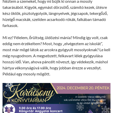
Néztem a szemeket, hogy mi bújik ki onnan a mosoly
takarásából. Kígyók, egymást dörzsölő, számító kezek, ütésre
kész öklök, pisztolygolyók, lángnyelvek, jégcsapok, tekergőző,
hízelgő macskák, szelíden acsarkodó rókák, falkában támadó
farkasok.
Mi ez? Félelem, őrültség, üldözési mánia? Mindig így volt, csak
eddig nem érzékeltem? Most, hogy „elvégeztem az iskolát”,
most már mögé látok az arcokra gyógyult mosolyoknak? Le kell
még nyugodnom. A megsebzett, felkavart lélek gyógyulása
hosszú idő. Van, ahova páncélt növeszt, így védekezik, máshol
hártya vékonyságúvá válik, hogy jobban érezze a veszélyt.
Például egy mosoly mögött.