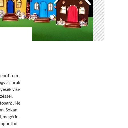
­de­nütt em­
 hogy az urak
gye­sek vi­sí­
zés­sel.
­to­san: „Ne
ban. So­kan
l, meg­érin­
em­pont­ból