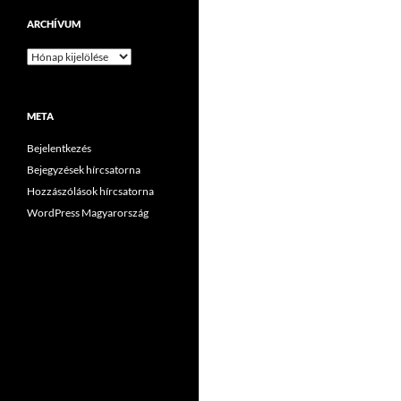
ARCHÍVUM
Archívum
META
Bejelentkezés
Bejegyzések hírcsatorna
Hozzászólások hírcsatorna
WordPress Magyarország