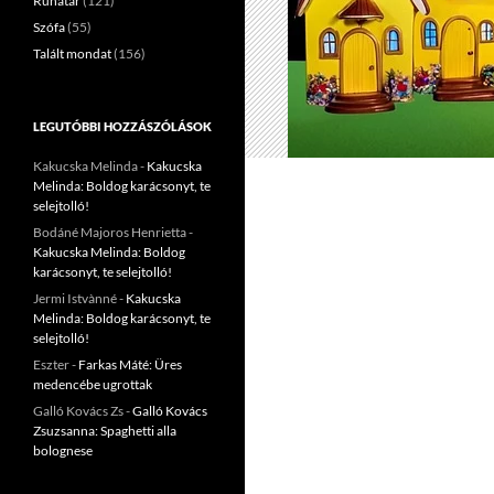
Ruhatár
(121)
Szófa
(55)
Talált mondat
(156)
LEGUTÓBBI HOZZÁSZÓLÁSOK
Kakucska Melinda
-
Kakucska
Melinda: Boldog karácsonyt, te
selejtolló!
Bodáné Majoros Henrietta
-
Kakucska Melinda: Boldog
karácsonyt, te selejtolló!
Jermi Istvànné
-
Kakucska
Melinda: Boldog karácsonyt, te
selejtolló!
Eszter
-
Farkas Máté: Üres
medencébe ugrottak
Galló Kovács Zs
-
Galló Kovács
Zsuzsanna: Spaghetti alla
bolognese