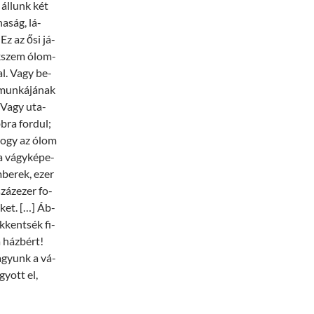
 ál­lunk két
ha­ság, lá­
Ez az ősi já­
ék­szem ólom­
val. Vagy be­
mun­ká­já­nak
. Vagy uta­
b­ra for­dul;
, hogy az ólom
sa vágy­ké­pe­
­be­rek, ezer
 száz­ezer fo­
e­ket. […] Áb­
k­kent­sék fi­
a ház­bért!
va­gyunk a vá­
­gyott el,