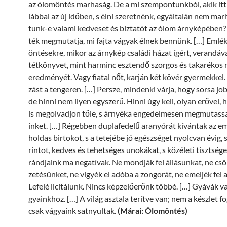
az ólom­ön­tés mar­ha­ság. De a mi szem­pon­tunk­ból, akik itt
láb­bal az új idő­ben, s él­ni sze­ret­nénk, egy­ál­ta­lán nem mar­
tunk-e va­la­mi ked­ve­set és biz­ta­tót az ólom árny­kép­ében? 
ték meg­mu­tat­ja, mi fajta vá­gyak él­nek ben­nünk. […] Em­l
ön­té­sek­re, mi­kor az árny­kép csa­lá­di há­zat ígért, ve­ran­dá­
tét­köny­vet, mint har­minc esz­ten­dő szor­gos és ta­ka­ré­kos 
ered­mé­nyét. Vagy fi­a­tal nőt, kar­ján két kö­vér gyer­mek­kel
zást a ten­ge­ren. […] Per­sze, min­den­ki vár­ja, hogy sor­sa job
de hin­ni nem ilyen egy­sze­rű. Hin­ni úgy kell, olyan erő­vel
is meg­ol­vad­jon tő­le, s ár­nyé­ka en­ge­del­me­sen meg­mu­tas­
in­ket. […] Ré­geb­ben dup­la­fe­de­lű arany­órát kí­ván­tak az em
hol­das bir­to­kot, s a te­te­jé­be jó egész­sé­get nyolc­van évig,
rin­tot, ked­ves és te­het­sé­ges uno­ká­kat, s köz­éle­ti tiszt­sé­g
ránd­ja­ink ma ne­ga­tí­vak. Ne mond­ják fel ál­lá­sun­kat, ne csö
ze­té­sün­ket, ne vi­gyék el adó­ba a zon­go­rát, ne emel­jék fel 
Le­fe­lé li­ci­tá­lunk. Nincs kép­ze­lő­e­rőnk töb­bé. […] Gyá­vák 
gya­ink­hoz. […] A vi­lág asz­ta­la te­rít­ve van; nem a kész­let fo
csak vá­gya­ink sat­nyul­tak.
(Márai: Ólom­ön­tés)