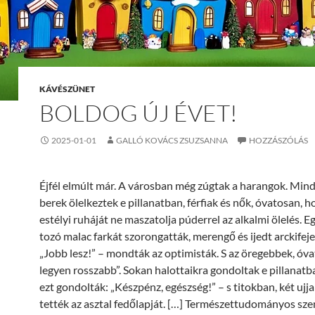
KÁVÉSZÜNET
BOLDOG ÚJ ÉVET!
2025-01-01
GALLÓ KOVÁCS ZSUZSANNA
HOZZÁSZÓLÁS
Éj­fél el­múlt már. A vá­ros­ban még zúg­tak a ha­ran­gok. Min
be­rek ölel­kez­tek e pil­la­nat­ban, fér­fi­ak és nők, óva­to­san,
es­té­lyi ru­há­ját ne ma­sza­tol­ja pú­der­rel az al­kal­mi öle­lés. E
to­zó ma­lac far­kát szo­ron­gat­ták, me­ren­gő és ijedt arc­ki­fe­je­
„Jobb lesz!” – mond­ták az op­ti­mis­ták. S az öre­geb­bek, óva
le­gyen rosszabb”. So­kan ha­lot­ta­ik­ra gon­dol­tak e pil­la­nat­
ezt gon­dol­ták: „Kész­pénz, egész­ség!” – s ti­tok­ban, két uj­ja
tet­ték az asz­tal fe­dő­lap­ját. […] Ter­mé­szet­tu­do­má­nyos sz