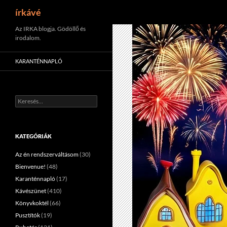
Keresés
írkávé
Tartalomhoz
Az IRKA blogja. Gödöllő és
irodalom.
KARANTÉNNAPLÓ
Keresés:
KATEGÓRIÁK
Az én rendszerváltásom
(30)
Bienvenue!
(48)
Karanténnapló
(17)
Kávészünet
(410)
Könyvkoktél
(66)
Pusztítók
(19)