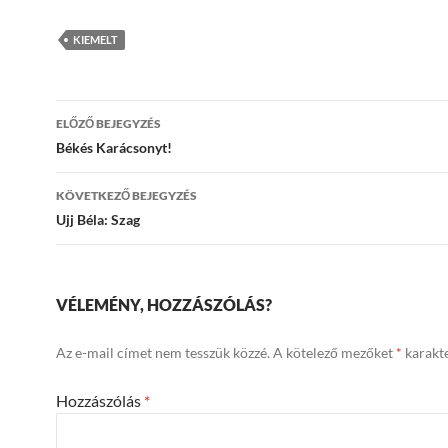
KIEMELT
Bejegyzések
ELŐZŐ BEJEGYZÉS
navigációja
Békés Karácsonyt!
KÖVETKEZŐ BEJEGYZÉS
Ujj Béla: Szag
VÉLEMÉNY, HOZZÁSZÓLÁS?
Az e-mail címet nem tesszük közzé.
A kötelező mezőket
*
karakte
Hozzászólás
*