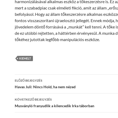
harmonizálásával alkalmas eszköz a tőkeszerzésre is. Ez az
mert a szabadpiac csak elméleti fikció, amit az állam „erős
befolyásol. Hogy az állam tőkeszerzésre alkalmas eszközzé
fontos visszaszorítani újraelosztó jellegét. Ennek módja, 
jövedelem döntő forrásává a „munkát” kell tenni. A tőke i
de ez utóbbi rejtetten, a háttérben érvényesül. A munka d
tőkéhez jutottak legfőbb manipulációs eszköze.
KIEMELT
Bejegyzések
ELŐZŐ BEJEGYZÉS
navigációja
Havas Juli: Nincs Hold, ha nem nézed
KÖVETKEZŐ BEJEGYZÉS
Musványló franyudlik a kilencedik Irka táborban