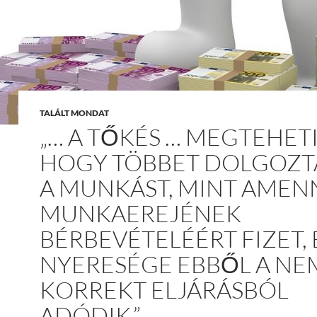
TALÁLT MONDAT
„… A TŐKÉS … MEGTEHETI
HOGY TÖBBET DOLGOZT
A MUNKÁST, MINT AMEN
MUNKAEREJÉNEK
BÉRBEVÉTELÉÉRT FIZET, 
NYERESÉGE EBBŐL A NE
KORREKT ELJÁRÁSBÓL
ADÓDIK.”