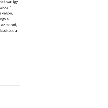
ért van így,
zakkal”
 váljon,
hogy a
s az marad,
icsőítése a