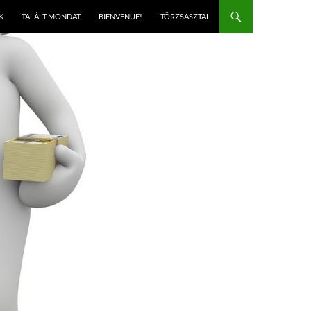
K
TALÁLT MONDAT
BIENVENUE!
TÖRZSASZTAL