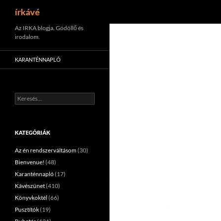
Keresés
írkávé
Tartalomhoz
Az IRKA blogja. Gödöllő és
irodalom.
KARANTÉNNAPLÓ
Keresés:
KATEGÓRIÁK
Az én rendszerváltásom
(30)
Bienvenue!
(48)
Karanténnapló
(17)
Kávészünet
(410)
Könyvkoktél
(66)
Pusztítók
(19)