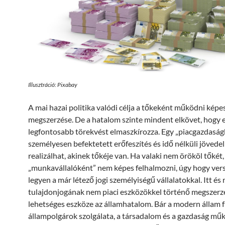
Illusztráció: Pixabay
A mai hazai politika valódi célja a tőkeként működni képe
megszerzése. De a hatalom szinte mindent elkövet, hogy e
legfontosabb törekvést elmaszkírozza. Egy „piacgazdasá
személyesen befektetett erőfeszítés és idő nélküli jövede
realizálhat, akinek tőkéje van. Ha valaki nem örököl tőkét,
„munkavállalóként” nem képes felhalmozni, úgy hogy ve
legyen a már létező jogi személyiségű vállalatokkal. Itt és
tulajdonjogának nem piaci eszközökkel történő megszer
lehetséges eszköze az államhatalom. Bár a modern állam f
állampolgárok szolgálata, a társadalom és a gazdaság m