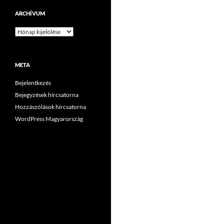
ARCHÍVUM
Archívum
META
Bejelentkezés
Bejegyzések hírcsatorna
Hozzászólások hírcsatorna
WordPress Magyarország