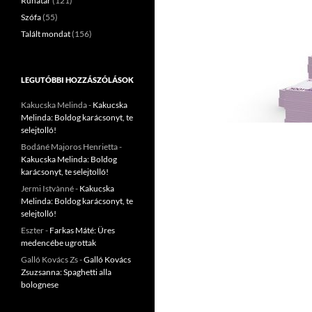
Ruhatár
(121)
Szófa
(55)
Talált mondat
(156)
LEGUTÓBBI HOZZÁSZÓLÁSOK
Kakucska Melinda
-
Kakucska
Melinda: Boldog karácsonyt, te
selejtolló!
Bodáné Majoros Henrietta
-
Kakucska Melinda: Boldog
karácsonyt, te selejtolló!
Jermi Istvànné
-
Kakucska
Melinda: Boldog karácsonyt, te
selejtolló!
Eszter
-
Farkas Máté: Üres
medencébe ugrottak
Galló Kovács Zs
-
Galló Kovács
Zsuzsanna: Spaghetti alla
bolognese