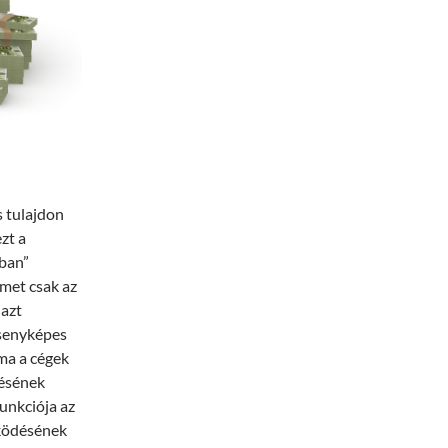
s tulajdon
zt a
gban”
lmet csak az
 azt
rsenyképes
 ma a cégek
zésének
unkciója az
űködésének