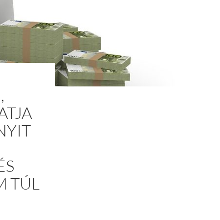
,
ATJA
NYIT
ÉS
M TÚL