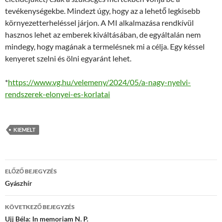
tevékenységekbe. Mindezt úgy, hogy az a lehető legkisebb
környezetterheléssel járjon. A MI alkalmazása rendkívül
hasznos lehet az emberek kiváltásában, de egyáltalán nem
mindegy, hogy magának a termelésnek mi a célja. Egy késsel
kenyeret szelni és ölni egyaránt lehet.
*
https://www.vg.hu/velemeny/2024/05/a-nagy-nyelvi-
rendszerek-elonyei-es-korlatai
KIEMELT
Bejegyzések
ELŐZŐ BEJEGYZÉS
navigációja
Gyászhír
KÖVETKEZŐ BEJEGYZÉS
Ujj Béla: In memoriam N. P.