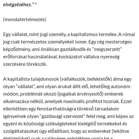
elvégzéséhez.” *
(mondatértelmezés)
Egy vállalat, mint jogi személy, a kapitalizmus terméke. A római
jog csak természetes személyeket ismer. Egy cég mesterséges
képződmény, ami önállóan gazdálkodik és “megszerzett”
erőforrásai használatával, kockázatot vállalva nyereség
szerzésére törekszik.
A kapitalista tulajdonosok (vállalkozók, befektetők) álma egy
olyan “vállalat”, ami olyan árukat állít elő, lehetőleg autonóm
módon, problémát okozó (jogaikat érvényesítő) emberek
alkalmazása nélkül, amelyek maximális profitot hoznak. Ezzel
ellentétben egy fenntarthatóságra törekvő társadalom
igényeinek olyan “gazdasági szervezet” felel meg, ami képes az
egyéni és közösségi szükségleteket kielégítő termékeket és
szolgáltatásokat úgy előállítani, hogy az embereket (lekötve
életidejüket) csak a szükséges mértékben vonja be a