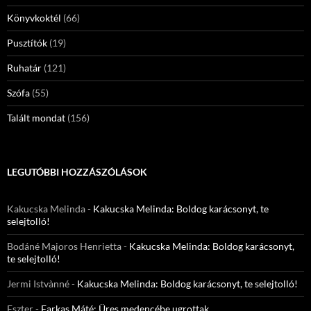
Könyvkoktél
(66)
Pusztítók
(19)
Ruhatár
(121)
Szófa
(55)
Talált mondat
(156)
LEGUTÓBBI HOZZÁSZÓLÁSOK
Kakucska Melinda
-
Kakucska Melinda: Boldog karácsonyt, te
selejtolló!
Bodáné Majoros Henrietta
-
Kakucska Melinda: Boldog karácsonyt,
te selejtolló!
Jermi Istvànné
-
Kakucska Melinda: Boldog karácsonyt, te selejtolló!
Eszter
-
Farkas Máté: Üres medencébe ugrottak