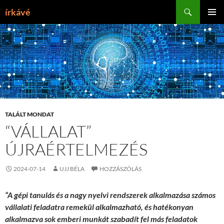
Tartalomhoz
Keresés
írkávé
ELSŐDL
MENÜ
TALÁLT MONDAT
“VÁLLALAT”
ÚJRAÉRTELMEZÉS
2024-07-14
UJJ BÉLA
HOZZÁSZÓLÁS
“A gépi tanulás és a nagy nyelvi rendszerek alkalmazása számos
vállalati feladatra remekül alkalmazható, és hatékonyan
alkalmazva sok emberi munkát szabadít fel más feladatok