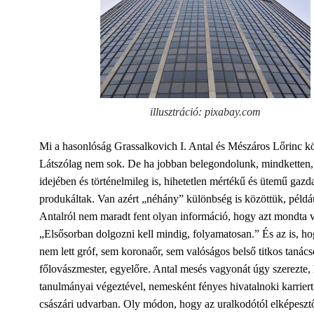
illusztráció: pixabay.com
Mi a hasonlóság Grassalkovich I. Antal és Mészáros Lőrinc k
Látszólag nem sok. De ha jobban belegondolunk, mindketten
idejében és történelmileg is, hihetetlen mértékű és ütemű gazd
produkáltak. Van azért „néhány” különbség is közöttük, példá
Antalról nem maradt fent olyan információ, hogy azt mondta 
„Elsősorban dolgozni kell mindig, folyamatosan.” És az is, h
nem lett gróf, sem koronaőr, sem valóságos belső titkos tanác
főlovászmester, egyelőre. Antal mesés vagyonát úgy szerezte,
tanulmányai végeztével, nemesként fényes hivatalnoki karriert 
császári udvarban. Oly módon, hogy az uralkodótól elképeszt