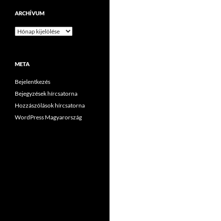
ARCHÍVUM
Archívum
META
Bejelentkezés
Bejegyzések hírcsatorna
Hozzászólások hírcsatorna
WordPress Magyarország