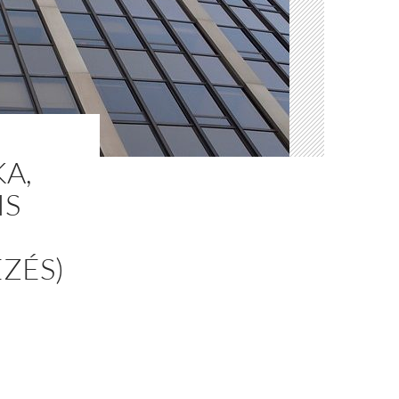
KA,
IS
ZÉS)