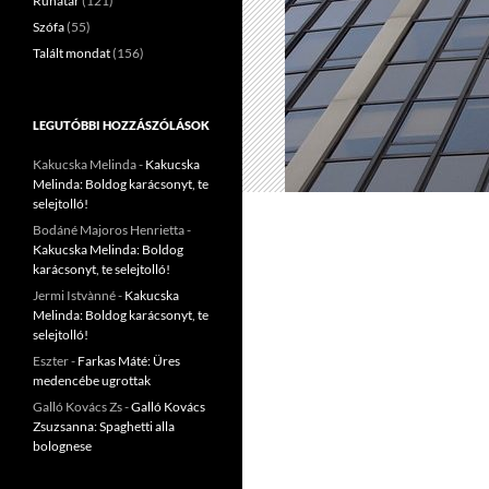
Ruhatár
(121)
Szófa
(55)
Talált mondat
(156)
LEGUTÓBBI HOZZÁSZÓLÁSOK
Kakucska Melinda
-
Kakucska
Melinda: Boldog karácsonyt, te
selejtolló!
Bodáné Majoros Henrietta
-
Kakucska Melinda: Boldog
karácsonyt, te selejtolló!
Jermi Istvànné
-
Kakucska
Melinda: Boldog karácsonyt, te
selejtolló!
Eszter
-
Farkas Máté: Üres
medencébe ugrottak
Galló Kovács Zs
-
Galló Kovács
Zsuzsanna: Spaghetti alla
bolognese