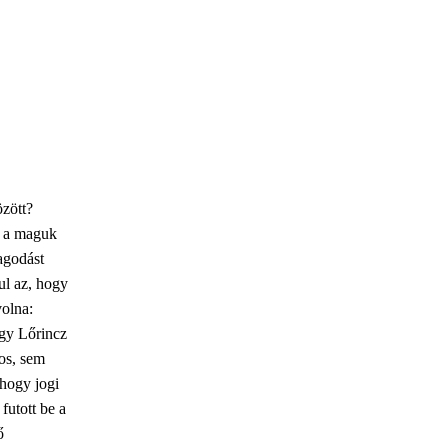
özött?
, a maguk
agodást
ul az, hogy
volna:
ogy Lőrincz
sos, sem
 hogy jogi
futott be a
ő