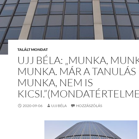
TALÁLT MONDAT
UJJ BÉLA: „MUNKA, MUN
MUNKA. MÁR A TANULÁS 
MUNKA, NEM IS
KICSI.”(MONDATÉRTELME
2020-09-06
UJJ BÉLA
HOZZÁSZÓLÁS