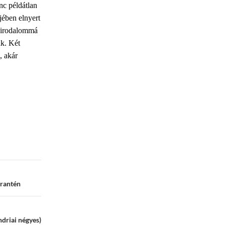
nc példátlan
jében elnyert
 birodalommá
ak. Két
, akár
arantén
driai négyes)