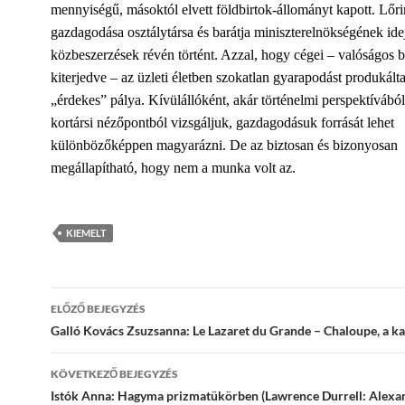
mennyiségű, másoktól elvett földbirtok-állományt kapott. Lőri
gazdagodása osztálytársa és barátja miniszterelnökségének ide
közbeszerzések révén történt. Azzal, hogy cégei – valóságos
kiterjedve – az üzleti életben szokatlan gyarapodást produkált
„érdekes” pálya. Kívülállóként, akár történelmi perspektívából
kortársi nézőpontból vizsgáljuk, gazdagodásuk forrását lehet
különbözőképpen magyarázni. De az biztosan és bizonyosan
megállapítható, hogy nem a munka volt az.
KIEMELT
Bejegyzések
ELŐZŐ BEJEGYZÉS
navigációja
Galló Kovács Zsuzsanna: Le Lazaret du Grande – Chaloupe, a k
KÖVETKEZŐ BEJEGYZÉS
Istók Anna: Hagyma prizmatükörben (Lawrence Durrell: Alexan