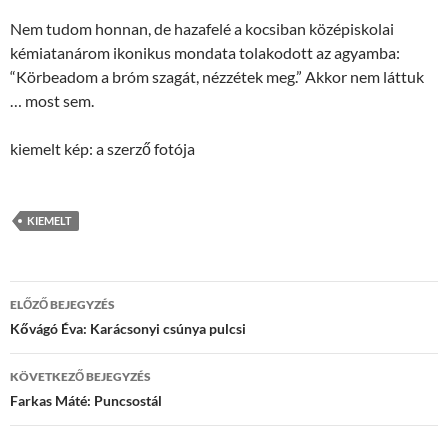
Nem tudom honnan, de hazafelé a kocsiban középiskolai
kémiatanárom ikonikus mondata tolakodott az agyamba:
“Körbeadom a bróm szagát, nézzétek meg.” Akkor nem láttuk
… most sem.
kiemelt kép: a szerző fotója
KIEMELT
Bejegyzések
ELŐZŐ BEJEGYZÉS
navigációja
Kővágó Éva: Karácsonyi csúnya pulcsi
KÖVETKEZŐ BEJEGYZÉS
Farkas Máté: Puncsostál