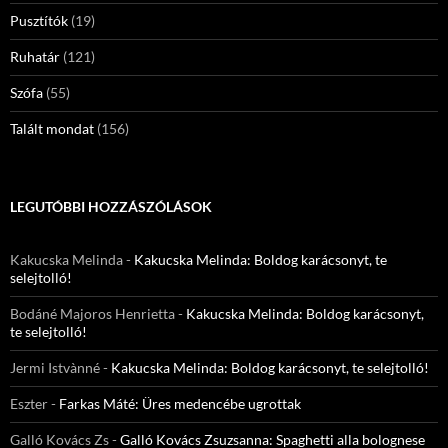
Pusztítók
(19)
Ruhatár
(121)
Szófa
(55)
Talált mondat
(156)
LEGUTÓBBI HOZZÁSZÓLÁSOK
Kakucska Melinda
-
Kakucska Melinda: Boldog karácsonyt, te
selejtolló!
Bodáné Majoros Henrietta
-
Kakucska Melinda: Boldog karácsonyt,
te selejtolló!
Jermi Istvànné
-
Kakucska Melinda: Boldog karácsonyt, te selejtolló!
Eszter
-
Farkas Máté: Üres medencébe ugrottak
Galló Kovács Zs
-
Galló Kovács Zsuzsanna: Spaghetti alla bolognese