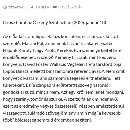
2026-02-03
UJJ BÉLA
HOZZÁSZÓLÁS
Orosz barát az Örkény Színházban (2026. január 18)
Az előadás iránt Sipos Balázs konzulens és a játszók között
szereplő: Mácsai Pál, Znamenák István, Csákányi Eszter,
Hajduk Károly, Nagy Zsolt, Kerekes Éva személye keltette fel
érdeklődésemet. A szerző Kemény Lili csak, mint kedvenc
könyvem, David Foster Wallace: Végtelen tréfa társfordítója
(Sipos Balázs mellett) bír számomra referenciával. A Nem című
könyvét olvastam, ami számomra teljesen érthetetlenül lett
túlértékelt. Ez (a színpadra erőltetett) szöveg hasonló
gondokkal küzd, mint a Nem. Azt egyikről sem lehet mondani,
hogy szerény, tömör és szürke. A szerző falánk mindenevő,
ezért az eredmény vegyes összetételű, részben emésztetlenül
visszaadott, túláradó szöveg-ömleny, amin még “a kevesebb
több” bölcsesség sem tud érdemben segíteni.