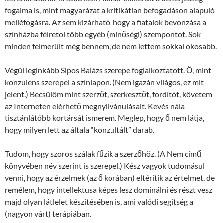
fogalma is, mint magyarázat a kritikátlan befogadáson alapuló
melléfogásra. Az sem kizárható, hogy a fiatalok bevonzása a
színházba félretol több egyéb (minőségi) szempontot. Sok
minden felmerült még bennem, de nem lettem sokkal okosabb.
Végül leginkább Sipos Balázs szerepe foglalkoztatott. Ő, mint
konzulens szerepel a színlapon. (Nem igazán világos, ez mit
jelent.) Becsülöm mint szerzőt, szerkesztőt, fordítót, követem
az Interneten elérhető megnyilvánulásait. Kevés nála
tisztánlátóbb kortársát ismerem. Meglep, hogy ő nem látja,
hogy milyen lett az általa “konzultált” darab.
Tudom, hogy szoros szálak fűzik a szerzőhöz. (A Nem című
könyvében név szerint is szerepel.) Kész vagyok tudomásul
venni, hogy az érzelmek (az ő korában) eltérítik az értelmet, de
remélem, hogy intellektusa képes lesz dominálni és részt vesz
majd olyan látlelet készítésében is, ami valódi segítség a
(nagyon várt) terápiában.