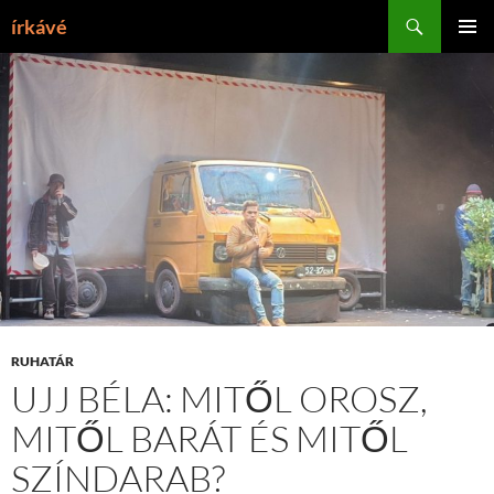
Tartalomhoz
Keresés
írkávé
ELSŐDL
MENÜ
RUHATÁR
UJJ BÉLA: MITŐL OROSZ,
MITŐL BARÁT ÉS MITŐL
SZÍNDARAB?