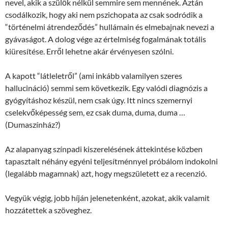
nevel, akik a szülők nélkül semmire sem mennének. Aztán
csodálkozik, hogy aki nem pszichopata az csak sodródik a
“történelmi átrendeződés” hullámain és elmebajnak nevezi a
gyávaságot. A dolog vége az értelmiség fogalmának totális
kiüresítése. Erről lehetne akár érvényesen szólni.
A kapott “látleletről” (ami inkább valamilyen szeres
hallucináció) semmi sem következik. Egy valódi diagnózis a
gyógyításhoz készül, nem csak úgy. Itt nincs szemernyi
cselekvőképesség sem, ez csak duma, duma, duma …
(Dumaszínház?)
Az alapanyag színpadi kiszerelésének áttekintése közben
tapasztalt néhány egyéni teljesítménnyel próbálom indokolni
(legalább magamnak) azt, hogy megszületett ez a recenzió.
Vegyük végig, jobb híján jelenetenként, azokat, akik valamit
hozzátettek a szöveghez.