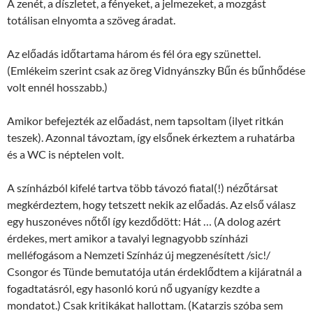
A zenét, a díszletet, a fényeket, a jelmezeket, a mozgást
totálisan elnyomta a szöveg áradat.
Az előadás időtartama három és fél óra egy szünettel.
(Emlékeim szerint csak az öreg Vidnyánszky Bűn és bűnhődése
volt ennél hosszabb.)
Amikor befejezték az előadást, nem tapsoltam (ilyet ritkán
teszek). Azonnal távoztam, így elsőnek érkeztem a ruhatárba
és a WC is néptelen volt.
A színházból kifelé tartva több távozó fiatal(!) nézőtársat
megkérdeztem, hogy tetszett nekik az előadás. Az első válasz
egy huszonéves nőtől így kezdődött: Hát … (A dolog azért
érdekes, mert amikor a tavalyi legnagyobb színházi
melléfogásom a Nemzeti Színház új megzenésített /sic!/
Csongor és Tünde bemutatója után érdeklődtem a kijáratnál a
fogadtatásról, egy hasonló korú nő ugyanígy kezdte a
mondatot.) Csak kritikákat hallottam. (Katarzis szóba sem