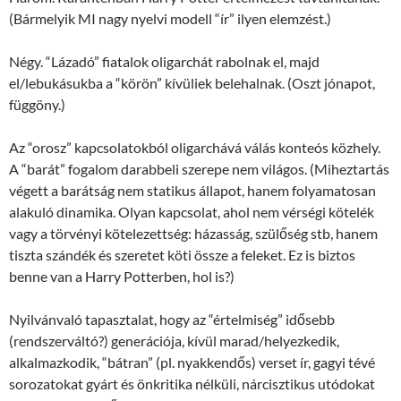
(Bármelyik MI nagy nyelvi modell “ír” ilyen elemzést.)
Négy. “Lázadó” fiatalok oligarchát rabolnak el, majd
el/lebukásukba a “körön” kívüliek belehalnak. (Oszt jónapot,
függöny.)
Az “orosz” kapcsolatokból oligarchává válás konteós közhely.
A “barát” fogalom darabbeli szerepe nem világos. (Miheztartás
végett a barátság nem statikus állapot, hanem folyamatosan
alakuló dinamika. Olyan kapcsolat, ahol nem vérségi kötelék
vagy a törvényi kötelezettség: házasság, szülőség stb, hanem
tiszta szándék és szeretet köti össze a feleket. Ez is biztos
benne van a Harry Potterben, hol is?)
Nyilvánvaló tapasztalat, hogy az “értelmiség” idősebb
(rendszerváltó?) generációja, kívül marad/helyezkedik,
alkalmazkodik, “bátran” (pl. nyakkendős) verset ír, gagyi tévé
sorozatokat gyárt és önkritika nélküli, nárcisztikus utódokat