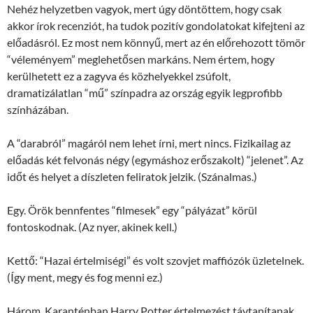
Nehéz helyzetben vagyok, mert úgy döntöttem, hogy csak
akkor írok recenziót, ha tudok pozitív gondolatokat kifejteni az
előadásról. Ez most nem könnyű, mert az én előrehozott tömör
“véleményem” meglehetősen markáns. Nem értem, hogy
kerülhetett ez a zagyva és közhelyekkel zsúfolt,
dramatizálatlan “mű” színpadra az ország egyik legprofibb
színházában.
A “darabról” magáról nem lehet írni, mert nincs. Fizikailag az
előadás két felvonás négy (egymáshoz erőszakolt) “jelenet”. Az
időt és helyet a díszleten feliratok jelzik. (Szánalmas.)
Egy. Örök bennfentes “filmesek” egy “pályázat” körül
fontoskodnak. (Az nyer, akinek kell.)
Kettő: “Hazai értelmiségi” és volt szovjet maffiózók üzletelnek.
(Így ment, megy és fog menni ez.)
Három. Karanténban Harry Potter értelmezést távtanítanak.