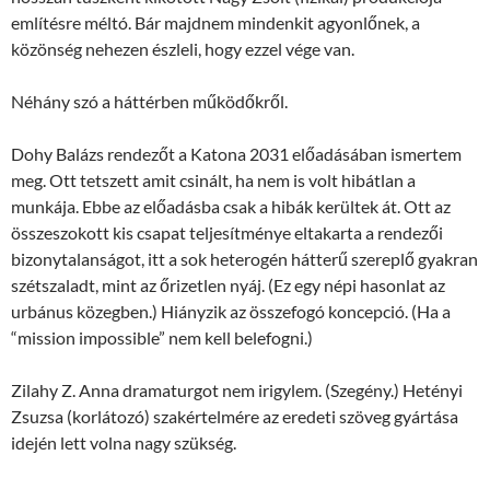
említésre méltó. Bár majdnem mindenkit agyonlőnek, a
közönség nehezen észleli, hogy ezzel vége van.
Néhány szó a háttérben működőkről.
Dohy Balázs rendezőt a Katona 2031 előadásában ismertem
meg. Ott tetszett amit csinált, ha nem is volt hibátlan a
munkája. Ebbe az előadásba csak a hibák kerültek át. Ott az
összeszokott kis csapat teljesítménye eltakarta a rendezői
bizonytalanságot, itt a sok heterogén hátterű szereplő gyakran
szétszaladt, mint az őrizetlen nyáj. (Ez egy népi hasonlat az
urbánus közegben.) Hiányzik az összefogó koncepció. (Ha a
“mission impossible” nem kell belefogni.)
Zilahy Z. Anna dramaturgot nem irigylem. (Szegény.) Hetényi
Zsuzsa (korlátozó) szakértelmére az eredeti szöveg gyártása
idején lett volna nagy szükség.