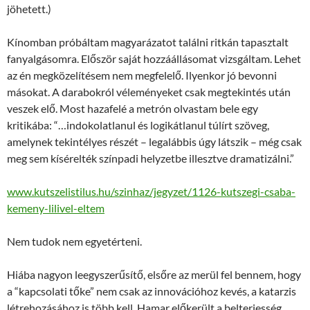
jöhetett.)
Kínomban próbáltam magyarázatot találni ritkán tapasztalt
fanyalgásomra. Először saját hozzáállásomat vizsgáltam. Lehet
az én megközelítésem nem megfelelő. Ilyenkor jó bevonni
másokat. A darabokról véleményeket csak megtekintés után
veszek elő. Most hazafelé a metrón olvastam bele egy
kritikába: “…indokolatlanul és logikátlanul túlírt szöveg,
amelynek tekintélyes részét – legalábbis úgy látszik – még csak
meg sem kísérelték színpadi helyzetbe illesztve dramatizálni.”
www.kutszelistilus.hu/szinhaz/jegyzet/1126-kutszegi-csaba-
kemeny-lilivel-eltem
Nem tudok nem egyetérteni.
Hiába nagyon leegyszerűsítő, elsőre az merül fel bennem, hogy
a “kapcsolati tőke” nem csak az innovációhoz kevés, a katarzis
létrehozásához is több kell. Hamar előkerült a belterjesség