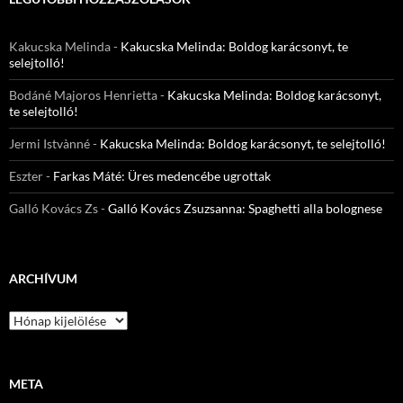
Kakucska Melinda
-
Kakucska Melinda: Boldog karácsonyt, te
selejtolló!
Bodáné Majoros Henrietta
-
Kakucska Melinda: Boldog karácsonyt,
te selejtolló!
Jermi Istvànné
-
Kakucska Melinda: Boldog karácsonyt, te selejtolló!
Eszter
-
Farkas Máté: Üres medencébe ugrottak
Galló Kovács Zs
-
Galló Kovács Zsuzsanna: Spaghetti alla bolognese
ARCHÍVUM
Archívum
META