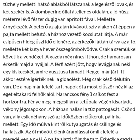
tűzhely melletti hátsó ablakból látszanak a legelésző lovak, és
két szekér is. A dombgerinc óllal átellenes oldalán, a jó húsz
méterre lévő fészer dugig van aprított fával. Mellette
árnyékszék. A betérő az ajtaján kivágott szív alakon át éppen a
pajta mellett befutó, a házhoz vezető kocsiutat látja. A már
csípősen hideg őszi idő ellenére, az érkezők láttán tárva az ajtó,
mellette két kutya hever összegömbölyödve. Csak a szemükkel
követik a vendéget. A gazda még nincs itthon, de hamarosan
érkezik majd a nyájjal. A férfi azért jött, hogy levágjanak neki
egy kiskecskét, amire gusztusa támadt. Reggel már járt itt,
akkor estére ígérték neki a gidaölést. Még csak késő délután
van. De a nap már lefelé tart, napok óta most először néz ki az
eget eltakaró felhők alól. Narancsos fényű csíkot fest a
horizontra. Fénye meg-megcsillan a tetőpala végén kisarjadt,
vékony jégcsapokon. A házban hallani a tűz pattogását. Csönd
van, alig esik néhány szó az időközben előkerült pálinka
mellett. Egy idő múlva kintről kutyaugatás és csilingelés
hallatszik. Az ól mögött élénk áramlással ömlik lefelé a
meredélyen a nyáj. A pajta alatti völgybe tart. Érkezik a gazda