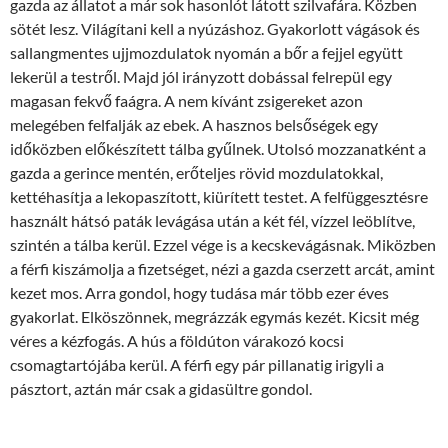
gazda az állatot a már sok hasonlót látott szilvafára. Közben
sötét lesz. Világítani kell a nyúzáshoz. Gyakorlott vágások és
sallangmentes ujjmozdulatok nyomán a bőr a fejjel együtt
lekerül a testről. Majd jól irányzott dobással felrepül egy
magasan fekvő faágra. A nem kívánt zsigereket azon
melegében felfalják az ebek. A hasznos belsőségek egy
időközben előkészített tálba gyűlnek. Utolsó mozzanatként a
gazda a gerince mentén, erőteljes rövid mozdulatokkal,
kettéhasítja a lekopaszított, kiürített testet. A felfüggesztésre
használt hátsó paták levágása után a két fél, vízzel leöblítve,
szintén a tálba kerül. Ezzel vége is a kecskevágásnak. Miközben
a férfi kiszámolja a fizetséget, nézi a gazda cserzett arcát, amint
kezet mos. Arra gondol, hogy tudása már több ezer éves
gyakorlat. Elköszönnek, megrázzák egymás kezét. Kicsit még
véres a kézfogás. A hús a földúton várakozó kocsi
csomagtartójába kerül. A férfi egy pár pillanatig irigyli a
pásztort, aztán már csak a gidasültre gondol.