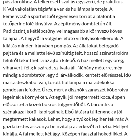
pásztorokhoz. A felkeresett szállás egyszerű, de praktikus.
Kívül vakolatlan téglafala van és hullámpala teteje. A
kéménycső a sparheltből egyenesen töri át a plafont a
tetőgerinc fölé kinyúlva. Az építmény dombtetőn áll.
Padlószintje kétlépcsőnyivel magasabb a környező köves
talajnál. A hegyről a völgybe lefutó vízfolyások elkerülik. A
kilátás minden irányban pompás. Az állatokat befogadó
pajtára és a mellette lévő színültig telt, hosszú szénatárolóra
felülről tekinthet rá az ajtón kilépő. A ház mellett egy öreg,
viharvert, félig kiszáradt szilvafa áll. Néhány méterre, még
mindig a dombtetőn, egy ól árválkodik, kerített előrésszel. Idő
marta deszkából van, törött hullámpala maradékokkal
gondosan lefedve. Üres, mert a disznók szanaszét kóborolva
legelnek a környéken. Az egyik, jól megtermett koca, éppen
előcsörtet a közeli bokros tölgyerdőből. A baromfik a
szénakazal körül kapirgálnak. Első látásra túltengnek a jól
megtermett kakasok. Lehet, hogy a tyúkok lepihentek már. A
gazda testes asszonya beinvitálja az érkezőt a házba. Hellyel
kínálja. A fal mellett két ágy. Középen faasztal hokedlikkel. A