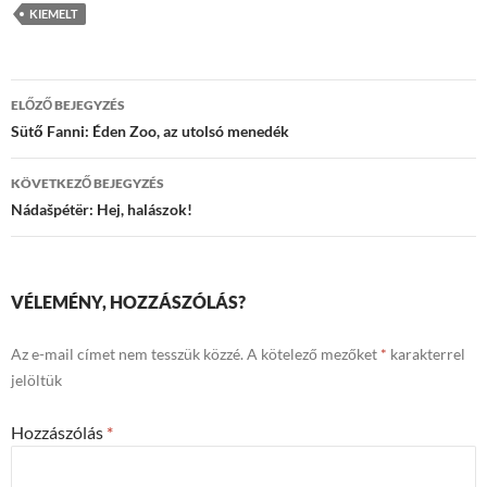
KIEMELT
Bejegyzések
ELŐZŐ BEJEGYZÉS
navigációja
Sütő Fanni: Éden Zoo, az utolsó menedék
KÖVETKEZŐ BEJEGYZÉS
Nádašpétër: Hej, halászok!
VÉLEMÉNY, HOZZÁSZÓLÁS?
Az e-mail címet nem tesszük közzé.
A kötelező mezőket
*
karakterrel
jelöltük
Hozzászólás
*