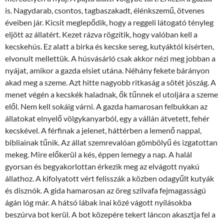
is. Nagydarab, csontos, tagbaszakadt, élénkszemű, ötvenes
éveiben jár. Kicsit meglepődik, hogy a reggeli látogató tényleg
eljött az állatért. Kezet rázva rögzítik, hogy valóban kell a
kecskehús. Ez alatt a birka és kecske sereg, kutyáktól kísérten,
elvonult mellettük. A húsvásárló csak akkor nézi meg jobban a
nyájat, amikor a gazda elsiet utána. Néhány fekete bárányon
akad meg a szeme. Azt hitte nagyobb ritkaság a sötét jószág. A
menet végén a kecskék haladnak, ők tűnnek el utoljára a szeme
elől. Nem kell sokáig várni. A gazda hamarosan felbukkan az
állatokat elnyelő völgykanyarból, egy a vállán átvetett, fehér
kecskével. A férfinak a jelenet, háttérben a lemenő nappal,
bibliainak tűnik. Az állat szemrevalóan gömbölyű és izgatottan
mekeg. Mire előkerül a kés, éppen lemegy a nap. A halál
gyorsan és begyakorlottan érkezik meg az elvágott nyakú
állathoz. A kifolyatott vért felisszák a közben odagyűlt kutyák
és disznók. A gida hamarosan az öreg szilvafa fejmagasságú
ágán lóg már. A hátsó lábak inai közé vágott nyílásokba
beszúrva bot kerül. A bot közepére tekert láncon akasztja fel a