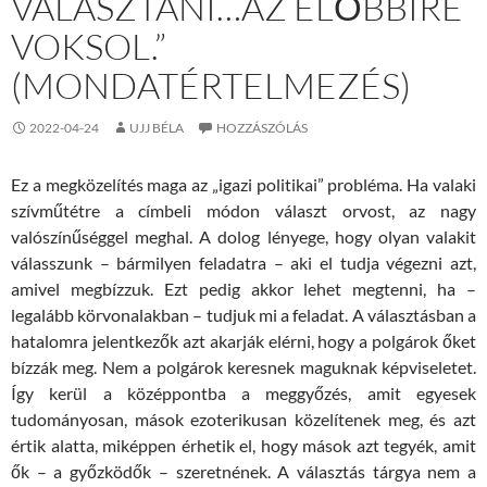
VÁLASZTANI…AZ ELŐBBIRE
VOKSOL.”
(MONDATÉRTELMEZÉS)
2022-04-24
UJJ BÉLA
HOZZÁSZÓLÁS
Ez a megközelítés maga az „igazi politikai” probléma. Ha valaki
szívműtétre a címbeli módon választ orvost, az nagy
valószínűséggel meghal. A dolog lényege, hogy olyan valakit
válasszunk – bármilyen feladatra – aki el tudja végezni azt,
amivel megbízzuk. Ezt pedig akkor lehet megtenni, ha –
legalább körvonalakban – tudjuk mi a feladat. A választásban a
hatalomra jelentkezők azt akarják elérni, hogy a polgárok őket
bízzák meg. Nem a polgárok keresnek maguknak képviseletet.
Így kerül a középpontba a meggyőzés, amit egyesek
tudományosan, mások ezoterikusan közelítenek meg, és azt
értik alatta, miképpen érhetik el, hogy mások azt tegyék, amit
ők – a győzködők – szeretnének. A választás tárgya nem a