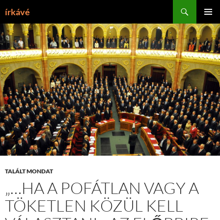
Tartalomhoz
Keresés
írkávé
ELSŐDL
MENÜ
TALÁLT MONDAT
„…HA A POFÁTLAN VAGY A
TÖKETLEN KÖZÜL KELL