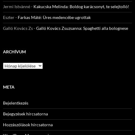
Jermi Istvànné
-
Kakucska Melinda: Boldog karácsonyt, te selejtolló!
Eszter
-
Farkas Máté: Üres medencébe ugrottak
Galló Kovács Zs
-
Galló Kovács Zsuzsanna: Spaghetti alla bolognese
ARCHÍVUM
Archívum
META
Bejelentkezés
Bejegyzések hírcsatorna
Hozzászólások hírcsatorna