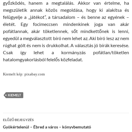
győzködés, hanem a megtalálás. Akkor van értelme, ha
megszületik annak közös megoldása, hogy ki alakítsa és
felügyelje a „játékot”, a társadalom – és benne az egyének –
életét. Egy focimeccsen mindenkinek joga van akár
pofátlannak, akár töketlennek, sőt mindkettőnek is lenni,
egyedül a megválasztott bíró nem lehet az. Aki bíró lesz az nem
rúghat gólt és nem is drukkolhat. A választás jó bírák keresése.
Csak így lehet a kormányzás pofátlan/töketlen
hatalomgyakorlásból felelős közfeladat.
Kiemelt kép: pixabay.com
KIEMELT
Bejegyzések
ELŐZŐ BEJEGYZÉS
navigációja
Gyökértelenül – Ébred a város – könyvbemutató