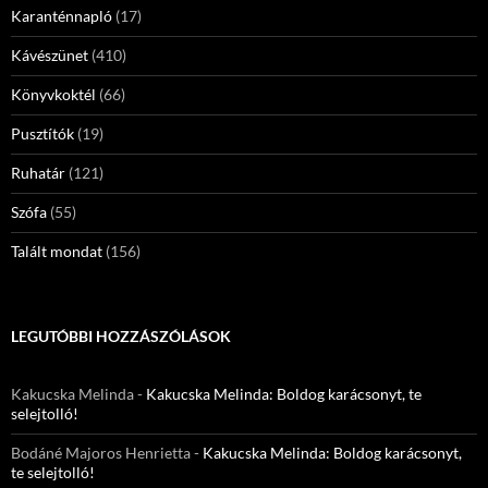
Karanténnapló
(17)
Kávészünet
(410)
Könyvkoktél
(66)
Pusztítók
(19)
Ruhatár
(121)
Szófa
(55)
Talált mondat
(156)
LEGUTÓBBI HOZZÁSZÓLÁSOK
Kakucska Melinda
-
Kakucska Melinda: Boldog karácsonyt, te
selejtolló!
Bodáné Majoros Henrietta
-
Kakucska Melinda: Boldog karácsonyt,
te selejtolló!