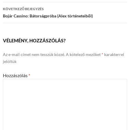
KÖVETKEZŐ BEJEGYZÉS
Bojár Cassino: Bátorságpróba (Alex történeteiből)
VÉLEMÉNY, HOZZÁSZÓLÁS?
Az e-mail címet nem tesszük közzé.
A kötelező mezőket
*
karakterrel
jelöltük
Hozzászólás
*