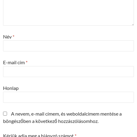
Név
*
E-mail cím
*
Honlap
A nevem, e-mail címem, és weboldalcímem mentése a
böngészőben a következő hozzászólásomhoz.
Kérjük adja meg a hiányzó számot
*