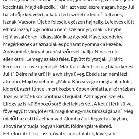
koccintás. Majd elkezdik. „Klári azt veszi észre magán, hogy Juli
barátnője kedvéért, inkább férfi szeretne lenni.” Töltenek,
isznak. Vacsora. Újabb felesek, egészen hajnalig. Lefekvés előtt
elhatározza, hogy holnap nem iszik annyit, csak ír. Enyhe
fejfájással ébred. Kikászálódik az ágyból. Kávé, szendvics.
Megérkeznek az aznapiak és poharat nyomnak a kezébe.
Apósomféle, kutyaharapástszőrével, hallja. Nincs ereje
ellenkezni. Lemegy az első feles. Együtt folytatják. „Klárit,
kérésére, férfivé operálják. Már Karcsiként sokáig hiába keresi
Julit.” Délre nála ürül ki a whiskys üveg. Ebéd után némi lézi
aftenún. Majd ismét írás. „Mikor Karcsi végre megtalálja Julit,
kiderül, azért tűnt el, mert közben, éppen őmiatta, a kórházban
Józsivá lett.” Ekkor bontanak tequilát. Azt nagyon szereti.
Elfogy az is, különböző sörökkel lekísérve. „A két új férfi sülve,
főve együtt van, jól érzik magukat egymás társaságában.” Még
mielőtt az esti tűz elhamvad, álomba ájul. Reggel az ágyban,
ahová nem tudja hogyan került, földrengésre ébred.
Félrefordított fej, lassú, óvatos mozdulatok, kávé, sok