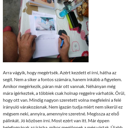
Arra vágyik, hogy megértsék. Azért kezdett el írni, hátha az
segít. Nem a siker a fontos számára, hanem inkább a figyelem.
Amikor megérkezik, páran már ott vannak. Néhányan még
mára ígérkeztek, a többiek csak holnap reggelre várhatók. Örül,
hogy ott van. Mindig nagyon szeretett volna megfelelni a felé
irányuló várakozásnak. Nem igazán tudja miért nem sikerül ez
mégsem neki, annyira, amennyire szeretné. Megissza az első
pálinkát. Jó közösen írni. Most ezért van itt. Már éppen
belefognának az írásba, mikor megjönnek a még vártak. Újabb