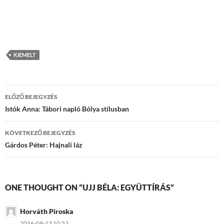
KIEMELT
Bejegyzések
ELŐZŐ BEJEGYZÉS
navigációja
Istók Anna: Tábori napló Bólya stílusban
KÖVETKEZŐ BEJEGYZÉS
Gárdos Péter: Hajnali láz
ONE THOUGHT ON “UJJ BÉLA: EGYÜTTÍRÁS”
Horváth Piroska
2016-09-13 10:52