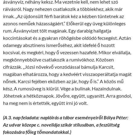
ásványvíz, néhány keksz. Ma vezetnie kell, nem lehet szó
ráivásról. Nagy nehezen csatlakozik a többiekhez, akik már
írnak. „Az újdonsült férfi barátok kéz a kézben tüntetnek az
azonos neműek házasságáért.” Előkerül egy üveg különleges
rum. Ásványvizet tölt magának. Egy darabig hallgatja
koccintásokat és a gyakran röhögésbe oldódó fecsegést. Aztán
odamegy absztinens ismerőséhez, akit idefelé ő hozott
kocsival, és megkéri, hogy ő vezessen hazafelé. Mikor elvállalja,
megkönnyebbülve csatlakozik a rumivókhoz. Közösen
cifrázzák. „Józsi növekvő vonzódással bámulja Karcsit,
magában elhatározza, hogy a kedvéért visszaoperáltatja magát
nőnek. Karcsi fejében eközben az jár, hogy ő is.” A közös mű
kész. A rumosüveg is kiürül. Vége a bulinak. Hazaindulnak.
Jöhetnek a hétköznapok. Jövőre, együtt, ugyanitt. Arra gondol,
ha meg nem is értették, együtt írni jó volt.
(A 3. nap feladata: naplóírás a tábor eseményeiről Bólya Péter:
Az udvar közepe c. novellája szikár stílusában, a feszültség
fokozására főleg tőmondatokkal.)