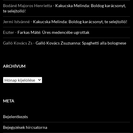
Bodáné Majoros Henrietta
-
Kakucska Melinda: Boldog karácsonyt,
te selejtolló!
Jermi Istvànné
-
Kakucska Melinda: Boldog karácsonyt, te selejtolló!
Eszter
-
Farkas Máté: Üres medencébe ugrottak
Galló Kovács Zs
-
Galló Kovács Zsuzsanna: Spaghetti alla bolognese
ARCHÍVUM
Archívum
META
Bejelentkezés
Bejegyzések hírcsatorna