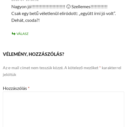
Nagyon jó!!!!!!!!!!!!!!!!!!!!!!!! 🙂 Szellemes!!!!!!!!!!!!
Csak egy betű véletlenül elíródott: „együtt írni jó volt”.
Dehát, csoda?!
VÁLASZ
VÉLEMÉNY, HOZZÁSZÓLÁS?
Az e-mail címet nem tesszük közzé.
A kötelező mezőket
*
karakterrel
jelöltük
Hozzászólás
*