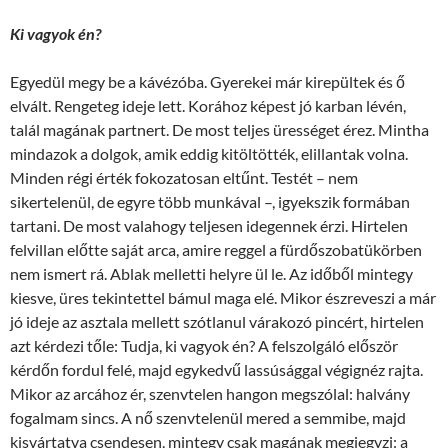
Ki vagyok én?
Egyedül megy be a kávézóba. Gyerekei már kirepültek és ő
elvált. Rengeteg ideje lett. Korához képest jó karban lévén,
talál magának partnert. De most teljes ürességet érez. Mintha
mindazok a dolgok, amik eddig kitöltötték, elillantak volna.
Minden régi érték fokozatosan eltűnt. Testét – nem
sikertelenül, de egyre több munkával –, igyekszik formában
tartani. De most valahogy teljesen idegennek érzi. Hirtelen
felvillan előtte saját arca, amire reggel a fürdőszobatükörben
nem ismert rá. Ablak melletti helyre ül le. Az időből mintegy
kiesve, üres tekintettel bámul maga elé. Mikor észreveszi a már
jó ideje az asztala mellett szótlanul várakozó pincért, hirtelen
azt kérdezi tőle: Tudja, ki vagyok én? A felszolgáló először
kérdőn fordul felé, majd egykedvű lassúsággal végignéz rajta.
Mikor az arcához ér, szenvtelen hangon megszólal: halvány
fogalmam sincs. A nő szenvtelenül mered a semmibe, majd
kisvártatva csendesen, mintegy csak magának megjegyzi: a