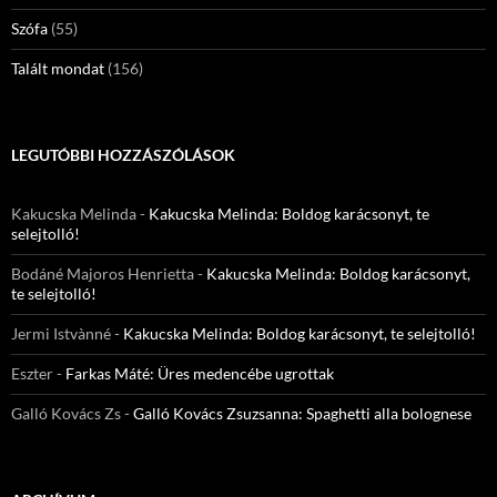
Szófa
(55)
Talált mondat
(156)
LEGUTÓBBI HOZZÁSZÓLÁSOK
Kakucska Melinda
-
Kakucska Melinda: Boldog karácsonyt, te
selejtolló!
Bodáné Majoros Henrietta
-
Kakucska Melinda: Boldog karácsonyt,
te selejtolló!
Jermi Istvànné
-
Kakucska Melinda: Boldog karácsonyt, te selejtolló!
Eszter
-
Farkas Máté: Üres medencébe ugrottak
Galló Kovács Zs
-
Galló Kovács Zsuzsanna: Spaghetti alla bolognese