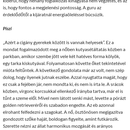
kiderül, hogy néhány foglalkozás kihagyása nem végzetes, és az
is, hogy fontos a megjelenési pontosság. A guru az
érdeklődőtől a kijáratnál energiaöleléssel búcsúzik.
Píszí
„Azért a cigány gyerekek között is vannak helyesek”. Ez a
mondat fogalmazódott meg a nőben kutyasétáltatás közben a
parkban, amikor szembe jött vele két hatéves forma kölyök,
egy tarka kiskutyával. Folyamatosan követte őket tekintetével
mióta feltűntek. A következő gondolata már az volt, nem szép
dolog, hogy ilyenek jutnak eszébe. Azzal nyugtatta magát, hogy
ez csak a fejében jár, nem mondta ki, és nem is írta le. A srácok
közben, virgonc korcsukkal ellenkező irányba tartva, már el is
tűnt a szeme elől. Mivel nem látott senki mást, levette a pórázt
golden retrieveréről és szabadon engedte. Az eb azonnal
elrohant felfedezni a szagokat. A nő, ösztönösen megigazítva
gondozott szőke haját, boldogan figyelte, amint futkározik.
Szerette nézni az állat harmonikus mozgását és arányos