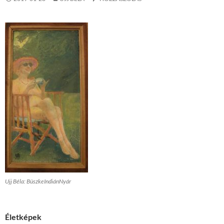
Ujj Béla: BüszkeIndiánNyár
Életképek