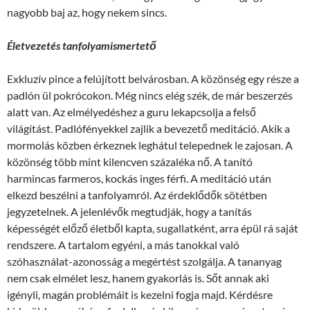
nagyobb baj az, hogy nekem sincs.
Életvezetés tanfolyamismertető
Exkluzív pince a felújított belvárosban. A közönség egy része a
padlón ül pokrócokon. Még nincs elég szék, de már beszerzés
alatt van. Az elmélyedéshez a guru lekapcsolja a felső
világítást. Padlófényekkel zajlik a bevezető meditáció. Akik a
mormolás közben érkeznek leghátul telepednek le zajosan. A
közönség több mint kilencven százaléka nő. A tanító
harmincas farmeros, kockás inges férfi. A meditáció után
elkezd beszélni a tanfolyamról. Az érdeklődők sötétben
jegyzetelnek. A jelenlévők megtudják, hogy a tanítás
képességét előző életből kapta, sugallatként, arra épül rá saját
rendszere. A tartalom egyéni, a más tanokkal való
szóhasználat-azonosság a megértést szolgálja. A tananyag
nem csak elmélet lesz, hanem gyakorlás is. Sőt annak aki
igényli, magán problémáit is kezelni fogja majd. Kérdésre