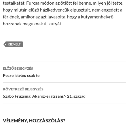
testalkatát. Furcsa módon az ötlött fel benne, milyen jól tette,
hogy miután előző házikedvencük elpusztult, nem engedett a
férjének, amikor az azt javasolta, hogy a kutyamenhelyről
hozzanak maguknak új kutyát.
KIEMELT
Bejegyzések
ELŐZŐ BEJEGYZÉS
navigációja
Pecze István: csak te
KÖVETKEZŐ BEJEGYZÉS
Szabó Fruzsina: Akarsz-e játszani?- 21. század
VÉLEMÉNY, HOZZÁSZÓLÁS?