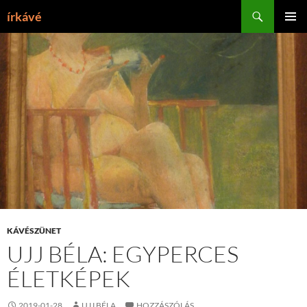
Tartalomhoz
Keresés
írkávé
ELSŐDL
MENÜ
KÁVÉSZÜNET
UJJ BÉLA: EGYPERCES
ÉLETKÉPEK
2019-01-28
UJJ BÉLA
HOZZÁSZÓLÁS