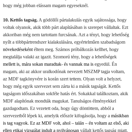
hogy még jobban elássam magam egyeseknél.
10. Kettős tagság.
A gödöllői pártalakulás egyik sajátossága, hogy
voltak olyanok, akik több párt alapításában is szerepet vállaltak. Ezt
akkoriban még nem tartottam furcsának. Azt a tényt, hogy lehetőség
nyílt a többpártrendszer kialakulására, egyértelműen szabadságom
növekedéseként
éltem meg. Számos próbálkozás kellhet, hogy
megtalálja valaki az igazit. Szomorú tény, hogy a lehetőségek
mellett is, mára sokan maradtak- és vannak ma is
egyedül. Én
magam, aki az akkor uralkodónak nevezett MSZMP tagja voltam,
az MDF tagkönyvére is korán szert tettem. Olyan volt a helyzet,
hogy még egyik szervezet sem zárta ki a másik tagságát. Kettős
tagságom időszakában sokféle hatás ért. Sokakkal találkoztam, akik
MDF alapítónak mondták magukat. Tanulságos élményekkel
gazdagodtam. Ez vezetett oda, hogy úgy döntöttem, abból a
szervezetből lépek ki, amelyik először kifogásolja, hogy a
másikban
is tag vagyok. Ez az MDF volt, ahol – talán – én voltam az első, aki
ellen etikai vizsgálat indult a nyilvánosan
vállalt kettős tagság miatt.