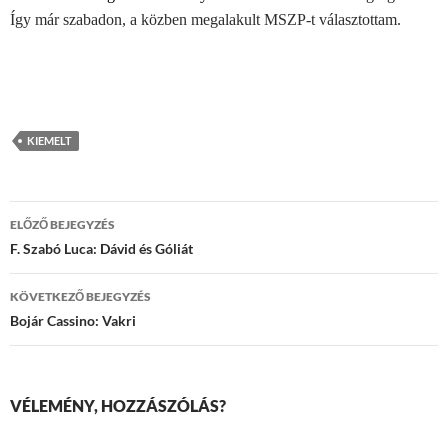
Így már szabadon, a közben megalakult MSZP-t választottam.
KIEMELT
Bejegyzések
ELŐZŐ BEJEGYZÉS
navigációja
F. Szabó Luca: Dávid és Góliát
KÖVETKEZŐ BEJEGYZÉS
Bojár Cassino: Vakri
VÉLEMÉNY, HOZZÁSZÓLÁS?