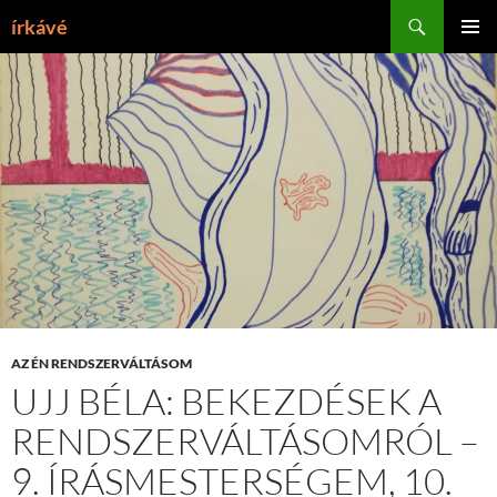
Tartalomhoz
Keresés
írkávé
ELSŐDL
MENÜ
AZ ÉN RENDSZERVÁLTÁSOM
UJJ BÉLA: BEKEZDÉSEK A
RENDSZERVÁLTÁSOMRÓL –
9. ÍRÁSMESTERSÉGEM, 10.