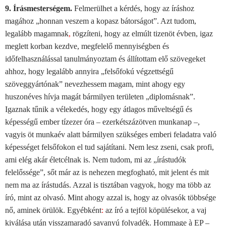
9. Írásmesterségem.
Felmerülhet a kérdés, hogy az íráshoz
magához „honnan veszem a kopasz bátorságot”. Azt tudom,
legalább magamnak
,
rögzíteni, hogy az elmúlt tizenöt évben, igaz
meglett korban kezdve, megfelelő mennyiségben és
időfelhasználással tanulmányoztam és állítottam elő szövegeket
ahhoz, hogy legalább annyira „felsőfokú végzettségű
szöveggyártónak” nevezhessem magam, mint ahogy egy
huszonéves hívja magát bármilyen területen „diplomásnak”.
Igaznak tűnik a vélekedés, hogy egy átlagos műveltségű és
képességű ember tízezer óra – ezerkétszázötven munkanap –,
vagyis öt munkaév alatt bármilyen szükséges emberi feladatra való
képességet felsőfokon el tud sajátítani. Nem lesz zseni, csak profi,
ami elég akár életcélnak is. Nem tudom, mi az „írástudók
felelőssége”, sőt már az is nehezen megfogható, mit jelent és mit
nem ma az írástudás. Azzal is tisztában vagyok, hogy ma több az
író, mint az olvasó. Mint ahogy azzal is, hogy az olvasók többsége
nő, aminek örülök. Egyébként
:
az író a tejföl köpülésekor, a vaj
kiválása után visszamaradó savanyú folyadék. Hommage à EP –