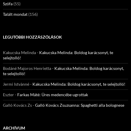
Szófa
(55)
Talált mondat
(156)
LEGUTÓBBI HOZZÁSZÓLÁSOK
Kakucska Melinda
-
Kakucska Melinda: Boldog karácsonyt, te
selejtolló!
Bodáné Majoros Henrietta
-
Kakucska Melinda: Boldog karácsonyt,
te selejtolló!
Jermi Istvànné
-
Kakucska Melinda: Boldog karácsonyt, te selejtolló!
Eszter
-
Farkas Máté: Üres medencébe ugrottak
Galló Kovács Zs
-
Galló Kovács Zsuzsanna: Spaghetti alla bolognese
ARCHÍVUM