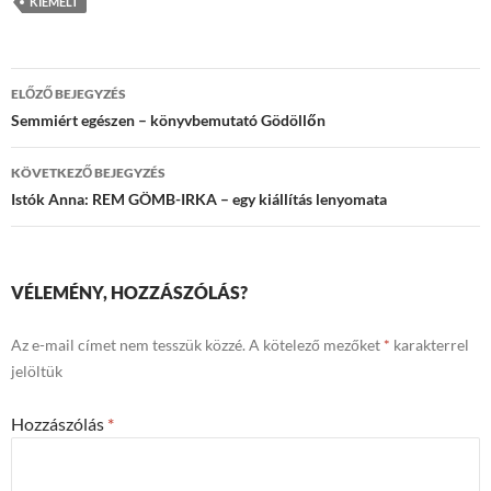
KIEMELT
Bejegyzések
ELŐZŐ BEJEGYZÉS
navigációja
Semmiért egészen – könyvbemutató Gödöllőn
KÖVETKEZŐ BEJEGYZÉS
Istók Anna: REM GÖMB-IRKA – egy kiállítás lenyomata
VÉLEMÉNY, HOZZÁSZÓLÁS?
Az e-mail címet nem tesszük közzé.
A kötelező mezőket
*
karakterrel
jelöltük
Hozzászólás
*