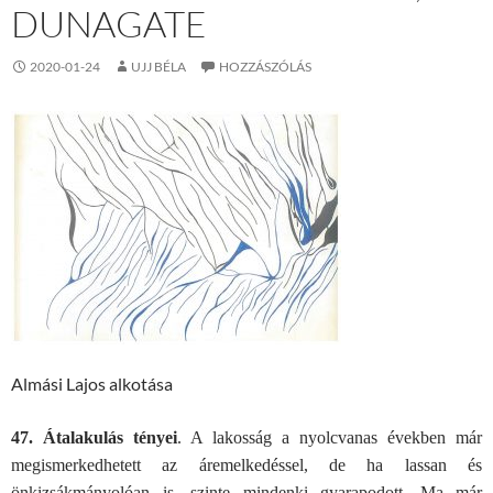
DUNAGATE
2020-01-24
UJJ BÉLA
HOZZÁSZÓLÁS
Almási Lajos alkotása
47. Átalakulás tényei
. A lakosság a nyolcvanas években már
megismerkedhetett az áremelkedéssel, de ha lassan és
önkizsákmányolóan is, szinte mindenki gyarapodott. Ma már