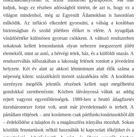
tudjuk, hogy ez részben adósságból történt, de azt is, hogy ez a
világon mindenhol, még az Egyesült Államokban is hasonlóan
működik. Az infláció elkezdett gyorsulni, a válság a korábban
biztonságban és szolid jólétben élőket is elérte. A nyugdíjak
vásárlóértéke különösen gyorsan csökkent. A változó rendszerben
sokaknak kellett lemondaniuk olyan nehezen megszerzett jóléti
elemekről, mint az autó, a hétvégi telek, ház, és a külföldi utazás. A
rendszerváltás időszakában a lakosság felének romlott a jövedelmi
helyzete. Két év alatt az akkori létminimum alatt élők száma a
népesség kilenc százalékáról tizenöt százalékára nőtt. A korábban
szerényen megélők jelentős részének kellett napi megélhetési
gondokkal szembenéznie. Közben látványossá váltak az addig
rejtett vagyoni egyenlőtlenségek. 1989-ben a bruttó átlagfizetés
tizenháromezer forint volt, amit már jövedelemadó is terhelt. A
pártállam elitjének – ami korántsem csak pártfunkcionáriusokból állt
– érdeklődése a tulajdon és a magánszféra irányába mozdult. Sokan
közülük fenntartások nélkül használták ki kapcsolati tőkéjüket és a