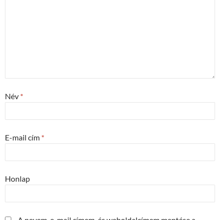
Név
*
E-mail cím
*
Honlap
A nevem, e-mail címem, és weboldalcímem mentése a