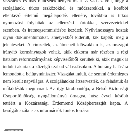
visszaélés és más bűncselekmények miatt. A vád az volt, hogy a
szolgálatok, titkos eszközökkel és módszerekkel, a korábbi
ellenkező értelmű megállapodás ellenére, továbbra is titkos
nyomozást folytattak az ellenzéki pártokkal, szervezetekkel
szemben, és iratmegsemmisítésbe kezdtek. Nyilvánosságra hoztak
olyan dokumentumokat, amelyekből kiderült, kik kapták meg a
jelentéseket. A címzettek, az átmeneti időszakban is, az országot
irányító kormánytagok voltak, akik ekkorra már részben a régi
hatalom reformszárnyának képviselőiből kerültek ki, akik maguk is
indulni akartak a közelgő szabad választásokon. A botrány hatására
lemondott a belügyminiszter. Vizsgálat indult, de semmi érdemleges
nem került napvilágra. A szolgálatokat átszervezték, de feladatuk és
működésük megmaradt. Az ügy kirobbantója, a Belső Biztonsági
Csoportfőnökség nyugállományú őrnagya, húsz évvel később
tettéért a Köztársasági Érdemrend Középkeresztjét kapta. A
besúgók azóta is az információk fontos forrásai.