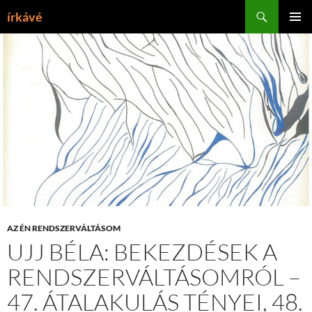
Tartalomhoz
Keresés
írkávé
ELSŐDL
MENÜ
AZ ÉN RENDSZERVÁLTÁSOM
UJJ BÉLA: BEKEZDÉSEK A
RENDSZERVÁLTÁSOMRÓL –
47. ÁTALAKULÁS TÉNYEI, 48.