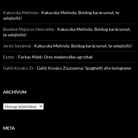
Kakucska Melinda
-
Kakucska Melinda: Boldog karácsonyt, te
selejtolló!
Bodáné Majoros Henrietta
-
Kakucska Melinda: Boldog karácsonyt,
te selejtolló!
Jermi Istvànné
-
Kakucska Melinda: Boldog karácsonyt, te selejtolló!
Eszter
-
Farkas Máté: Üres medencébe ugrottak
Galló Kovács Zs
-
Galló Kovács Zsuzsanna: Spaghetti alla bolognese
ARCHÍVUM
Archívum
META