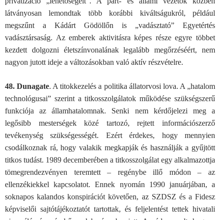
privatizáció „lehetőségeit”. A párt- és állami vezetők közben
látványosan lemondtak több korábbi kiváltságukról, például
megszűnt a Kádárt Gödöllőn is „vadásztató” Egyetértés
vadásztársaság. Az emberek aktivitásra képes része egyre többet
kezdett dolgozni életszínvonalának legalább megőrzéséért, nem
nagyon jutott ideje a változásokban való aktív részvételre.
48. Dunagate
. A titokkezelés a politika állatorvosi lova. A „hatalom
technológusai” szerint a titkosszolgálatok működése szükségszerű
funkciója az államhatalomnak. Senki nem kérdőjelezi meg a
legősibb mesterségek közé tartozó, rejtett információszerző
tevékenység szükségességét. Ezért érdekes, hogy mennyien
csodálkoznak rá, hogy valakik megkapják és használják a gyűjtött
titkos tudást. 1989 decemberében a titkosszolgálat egy alkalmazottja
tömegrendezvényen teremtett – regénybe illő módon – az
ellenzékiekkel kapcsolatot. Ennek nyomán 1990 januárjában, a
soknapos kalandos konspirációt követően, az SZDSZ és a Fidesz
képviselői sajtótájékoztatót tartottak, és feljelentést tettek hivatali