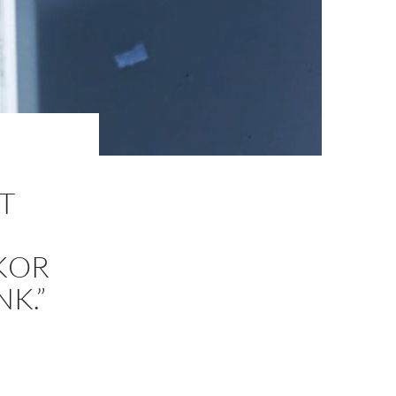
T
KOR
K.”