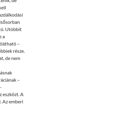
énik, de
kell
gazdálkodási
elsősorban
tó. Utóbbit
e a
tlátható –
őbbiek része.
at, de nem
tásnak
ráciának –
-
z eszközt. A
l. Az emberi