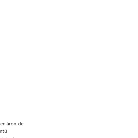
yen áron, de
ontú