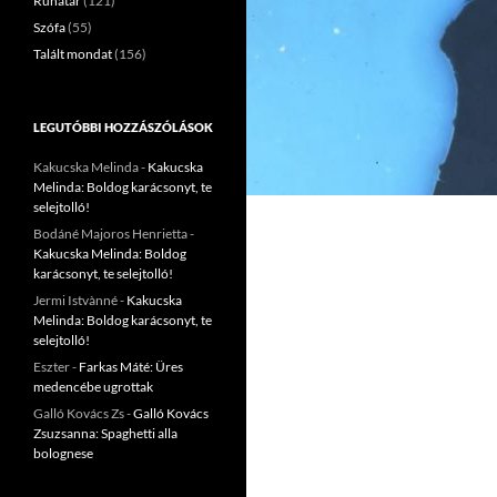
Ruhatár
(121)
Szófa
(55)
Talált mondat
(156)
LEGUTÓBBI HOZZÁSZÓLÁSOK
Kakucska Melinda
-
Kakucska
Melinda: Boldog karácsonyt, te
selejtolló!
Bodáné Majoros Henrietta
-
Kakucska Melinda: Boldog
karácsonyt, te selejtolló!
Jermi Istvànné
-
Kakucska
Melinda: Boldog karácsonyt, te
selejtolló!
Eszter
-
Farkas Máté: Üres
medencébe ugrottak
Galló Kovács Zs
-
Galló Kovács
Zsuzsanna: Spaghetti alla
bolognese