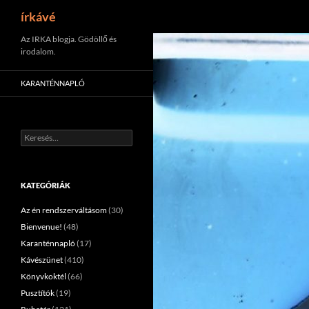
Keresés
írkávé
Tartalomhoz
Az IRKA blogja. Gödöllő és
irodalom.
KARANTÉNNAPLÓ
Keresés:
KATEGÓRIÁK
Az én rendszerváltásom
(30)
Bienvenue!
(48)
Karanténnapló
(17)
Kávészünet
(410)
Könyvkoktél
(66)
Pusztítók
(19)