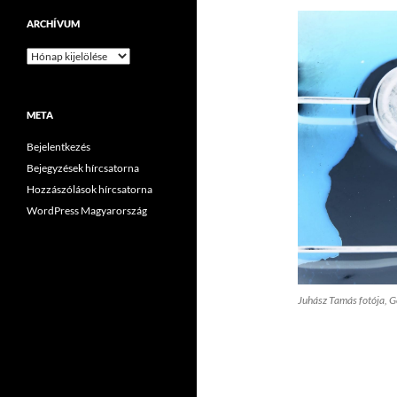
ARCHÍVUM
Archívum
META
Bejelentkezés
Bejegyzések hírcsatorna
Hozzászólások hírcsatorna
WordPress Magyarország
Juhász Tamás fotója, G