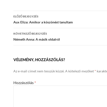
Bejegyzések
ELŐZŐ BEJEGYZÉS
navigációja
Aux Eliza: Amikor a köszönést tanultam
KÖVETKEZŐ BEJEGYZÉS
Németh Anna: A másik oldalról
VÉLEMÉNY, HOZZÁSZÓLÁS?
Az e-mail címet nem tesszük közzé.
A kötelező mezőket
*
karakte
Hozzászólás
*