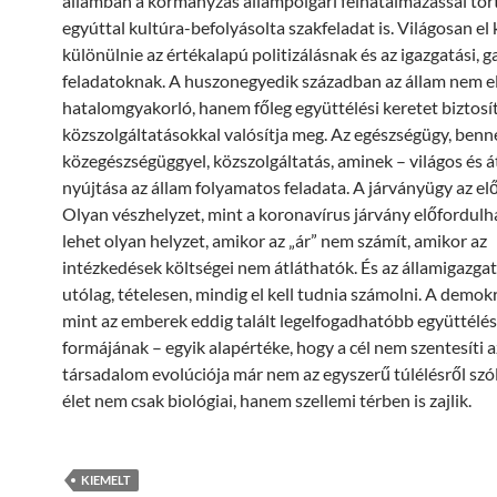
államban a kormányzás állampolgári felhatalmazással tört
egyúttal kultúra-befolyásolta szakfeladat is. Világosan el 
különülnie az értékalapú politizálásnak és az igazgatási, 
feladatoknak. A huszonegyedik században az állam nem 
hatalomgyakorló, hanem főleg együttélési keretet biztosí
közszolgáltatásokkal valósítja meg. Az egészségügy, benn
közegészségüggyel, közszolgáltatás, aminek – világos és á
nyújtása az állam folyamatos feladata. A járványügy az el
Olyan vészhelyzet, mint a koronavírus járvány előfordulh
lehet olyan helyzet, amikor az „ár” nem számít, amikor az
intézkedések költségei nem átláthatók. És az államigazga
utólag, tételesen, mindig el kell tudnia számolni. A demok
mint az emberek eddig talált legelfogadhatóbb együttélés
formájának – egyik alapértéke, hogy a cél nem szentesíti a
társadalom evolúciója már nem az egyszerű túlélésről szó
élet nem csak biológiai, hanem szellemi térben is zajlik.
KIEMELT