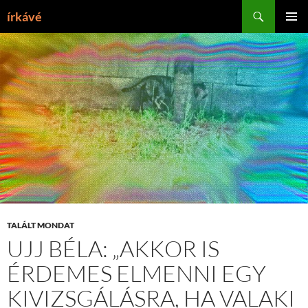
Tartalomhoz
Keresés
írkávé
ELSŐDL
MENÜ
TALÁLT MONDAT
UJJ BÉLA: „AKKOR IS
ÉRDEMES ELMENNI EGY
KIVIZSGÁLÁSRA, HA VALAKI