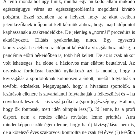
A fenti mondatból úgy tűnik, mintha egy működő állam működő
egészségügye várna az egészségproblémáit megoldani kívánó
polgárra. Ezzel szemben az a helyzet, hogy az akut esetben
jelentkezőknek időpontot kell kérniük ahhoz, hogy majd időpontot
kaphassanak a szakrendelőkbe. De jelenleg a „normál” procedúra is
akadályozott. Ellátás gyakorlatilag nincs. Egy egyszerű
laborvizsgálat esetében az időpont kéréstől a vizsgálathoz jutásig, a
pandémia előtti békeidőben is, több hét kellett. De az is csak akkor
volt lehetséges, ha előtte a háziorvos már ellátott beutalóval. Az
orvoshoz fordulásra buzdító nyilatkozó azt is mondta, hogy a
kivizsgálás a sportolóknak különösen ajánlott, mielőtt folytatnák a
további edzéseket. Megnyugtató, hogy a hivatásos sportolók, a
lezárások ellenére is zavartalanul folytathatják a felkészülést és – ha
covidosok lesznek – kivizsgálja őket a (sport)egészségügy. Hallom,
hogy ők fontosak, mert idén olimpia lesz(?). Jó lenne, ha a profi
élsport, nem a rendes ellátás rovására lenne prioritás. Arra
mindenképpen szükségem lenne, hogy ha új kivizsgálásra nem is,
de a kötelező éves szakorvosi kontrollra ne csak fél évvel(?) később