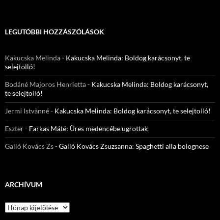
LEGUTÓBBI HOZZÁSZÓLÁSOK
Kakucska Melinda
-
Kakucska Melinda: Boldog karácsonyt, te
selejtolló!
Bodáné Majoros Henrietta
-
Kakucska Melinda: Boldog karácsonyt,
te selejtolló!
Jermi Istvànné
-
Kakucska Melinda: Boldog karácsonyt, te selejtolló!
Eszter
-
Farkas Máté: Üres medencébe ugrottak
Galló Kovács Zs
-
Galló Kovács Zsuzsanna: Spaghetti alla bolognese
ARCHÍVUM
Archívum