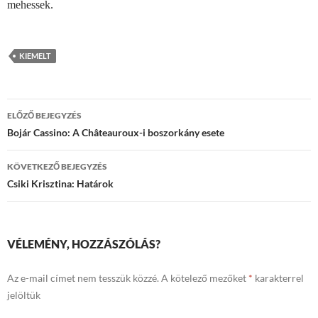
mehessek.
KIEMELT
Bejegyzések
ELŐZŐ BEJEGYZÉS
navigációja
Bojár Cassino: A Châteauroux-i boszorkány esete
KÖVETKEZŐ BEJEGYZÉS
Csiki Krisztina: Határok
VÉLEMÉNY, HOZZÁSZÓLÁS?
Az e-mail címet nem tesszük közzé.
A kötelező mezőket
*
karakterrel
jelöltük