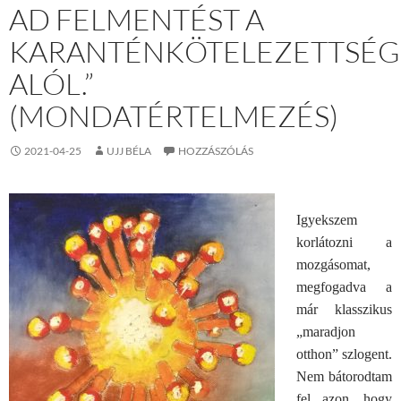
AD FELMENTÉST A
KARANTÉNKÖTELEZETTSÉG
ALÓL.”
(MONDATÉRTELMEZÉS)
2021-04-25
UJJ BÉLA
HOZZÁSZÓLÁS
Igyekszem
korlátozni a
mozgásomat,
megfogadva a
már klasszikus
„maradjon
otthon” szlogent.
Nem bátorodtam
fel azon, hogy