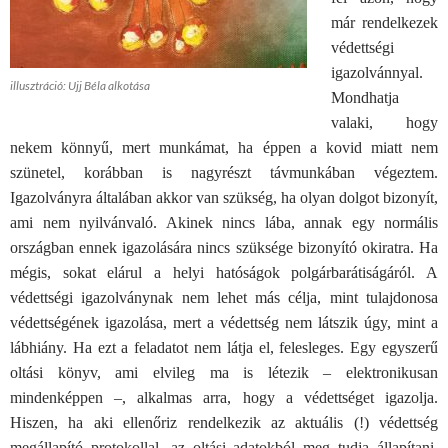
már rendelkezek
védettségi
igazolvánnyal.
illusztráció: Ujj Béla alkotása
Mondhatja
valaki, hogy
nekem könnyű, mert munkámat, ha éppen a kovid miatt nem
szünetel, korábban is nagyrészt távmunkában végeztem.
Igazolványra általában akkor van szükség, ha olyan dolgot bizonyít,
ami nem nyilvánvaló. Akinek nincs lába, annak egy normális
országban ennek igazolására nincs szüksége bizonyító okiratra. Ha
mégis, sokat elárul a helyi hatóságok polgárbarátiságáról. A
védettségi igazolványnak nem lehet más célja, mint tulajdonosa
védettségének igazolása, mert a védettség nem látszik úgy, mint a
lábhiány. Ha ezt a feladatot nem látja el, felesleges. Egy egyszerű
oltási könyv, ami elvileg ma is létezik – elektronikusan
mindenképpen –, alkalmas arra, hogy a védettséget igazolja.
Hiszen, ha aki ellenőriz rendelkezik az aktuális (!) védettség
megállapító protokollal, az oltási adatokból meg tudja állapítani,