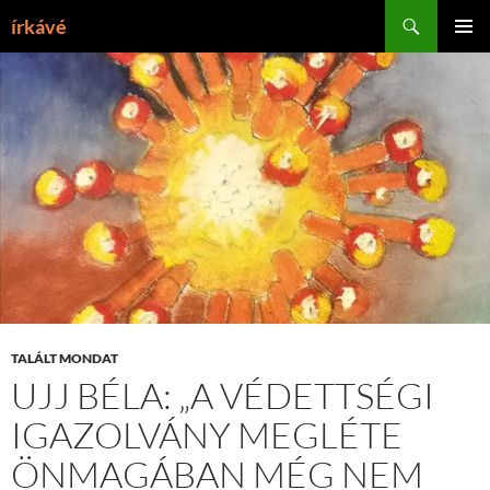
Tartalomhoz
Keresés
írkávé
ELSŐDL
MENÜ
TALÁLT MONDAT
UJJ BÉLA: „A VÉDETTSÉGI
IGAZOLVÁNY MEGLÉTE
ÖNMAGÁBAN MÉG NEM