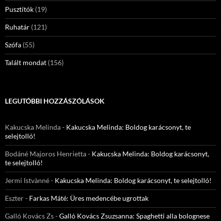
Pusztítók
(19)
Ruhatár
(121)
Szófa
(55)
Talált mondat
(156)
LEGUTÓBBI HOZZÁSZÓLÁSOK
Kakucska Melinda
-
Kakucska Melinda: Boldog karácsonyt, te
selejtolló!
Bodáné Majoros Henrietta
-
Kakucska Melinda: Boldog karácsonyt,
te selejtolló!
Jermi Istvànné
-
Kakucska Melinda: Boldog karácsonyt, te selejtolló!
Eszter
-
Farkas Máté: Üres medencébe ugrottak
Galló Kovács Zs
-
Galló Kovács Zsuzsanna: Spaghetti alla bolognese