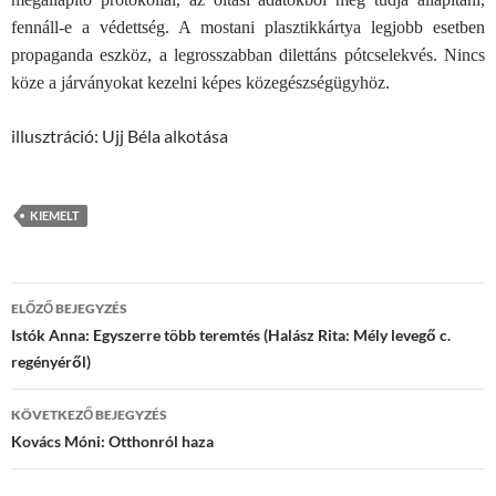
fennáll-e a védettség. A mostani plasztikkártya legjobb esetben
propaganda eszköz, a legrosszabban dilettáns pótcselekvés. Nincs
köze a járványokat kezelni képes közegészségügyhöz.
illusztráció: Ujj Béla alkotása
KIEMELT
Bejegyzések
ELŐZŐ BEJEGYZÉS
navigációja
Istók Anna: Egyszerre több teremtés (Halász Rita: Mély levegő c.
regényéről)
KÖVETKEZŐ BEJEGYZÉS
Kovács Móni: Otthonról haza