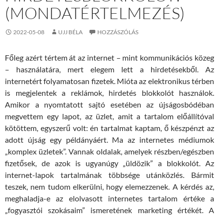
(MONDATÉRTELMEZÉS)
2022-05-08
UJJ BÉLA
HOZZÁSZÓLÁS
Főleg azért tértem át az internet – mint kommunikációs közeg
– használatára, mert elegem lett a hirdetésekből. Az
internetért folyamatosan fizetek. Mióta az elektronikus térben
is megjelentek a reklámok, hirdetés blokkolót használok.
Amikor a nyomtatott sajtó esetében az újságosbódéban
megvettem egy lapot, az üzlet, amit a tartalom előállítóval
kötöttem, egyszerű volt: én tartalmat kaptam, ő készpénzt az
adott újság egy példányáért. Ma az internetes médiumok
„komplex üzletek”. Vannak oldalak, amelyek részben/egészben
fizetősek, de azok is ugyanúgy „üldözik” a blokkolót. Az
internet-lapok tartalmának többsége utánközlés. Bármit
teszek, nem tudom elkerülni, hogy elemezzenek. A kérdés az,
meghaladja-e az elolvasott internetes tartalom értéke a
„fogyasztói szokásaim” ismeretének marketing értékét. A