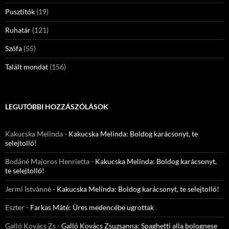
Pusztítók
(19)
Ruhatár
(121)
Szófa
(55)
Talált mondat
(156)
LEGUTÓBBI HOZZÁSZÓLÁSOK
Kakucska Melinda
-
Kakucska Melinda: Boldog karácsonyt, te
selejtolló!
Bodáné Majoros Henrietta
-
Kakucska Melinda: Boldog karácsonyt,
te selejtolló!
Jermi Istvànné
-
Kakucska Melinda: Boldog karácsonyt, te selejtolló!
Eszter
-
Farkas Máté: Üres medencébe ugrottak
Galló Kovács Zs
-
Galló Kovács Zsuzsanna: Spaghetti alla bolognese