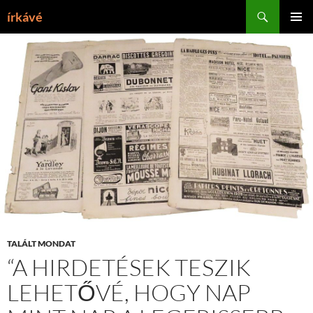
Tartalomhoz
Keresés
írkávé
ELSŐDL
MENÜ
TALÁLT MONDAT
“A HIRDETÉSEK TESZIK
LEHETŐVÉ, HOGY NAP