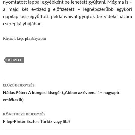
nyomtatott lappal egyébként be lehetett gyújtani. Még ma is –
a majd két évtizedig előfizetett – legnépszerűbb egykori
napilap összegyűjtött példányaival gyújtok be vidéki házam
cserépkályhájában.
Kiemelt kép: pixabay.com
KIEMELT
Bejegyzések
ELŐZŐ BEJEGYZÉS
navigációja
Nádas Péter: A küngösi kisegér („Abban az évben…” – nagyapó
emlékezik)
KÖVETKEZŐ BEJEGYZÉS
Filep-Pintér Eszter: Türkiz vagy lila?