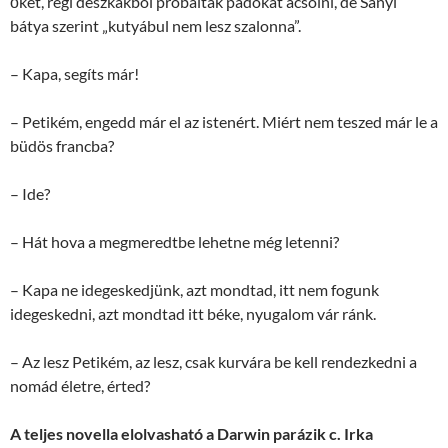
őket, régi deszkákból próbáltak padokat ácsolni, de Sanyi
bátya szerint „kutyábul nem lesz szalonna”.
– Kapa, segíts már!
– Petikém, engedd már el az istenért. Miért nem teszed már le a
büdös francba?
– Ide?
– Hát hova a megmeredtbe lehetne még letenni?
– Kapa ne idegeskedjünk, azt mondtad, itt nem fogunk
idegeskedni, azt mondtad itt béke, nyugalom vár ránk.
– Az lesz Petikém, az lesz, csak kurvára be kell rendezkedni a
nomád életre, érted?
A teljes novella elolvasható a Darwin parázik c. Irka