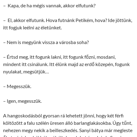
– Kapa, de ha mégis vannak, akkor elfutunk?
– El, akkor elfutunk. Hova futnánk Petikém, hova? Ide jöttünk,
itt fogjuk leélni az életünket.
– Nem is megyünk vissza a városba soha?
– Értsd meg, itt fogunk lakni, itt fogunk főzni, mosdani,
mindent itt csinálunk. Itt élünk majd az erdő közepén, fogunk
nyulakat, megsütjük…
– Megesszük.
– Igen, megesszük.
A hangoskodásból gyorsan rá lehetett jönni, hogy két férfi
költözött a falu szélén üresen álló barlanglakásokba. Úgy tűnt,
nehezen megy nekik a beilleszkedés. Sanyi bátya már megleste