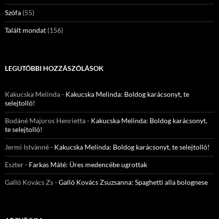
Szófa
(55)
Talált mondat
(156)
LEGUTÓBBI HOZZÁSZÓLÁSOK
Kakucska Melinda
-
Kakucska Melinda: Boldog karácsonyt, te
selejtolló!
Bodáné Majoros Henrietta
-
Kakucska Melinda: Boldog karácsonyt,
te selejtolló!
Jermi Istvànné
-
Kakucska Melinda: Boldog karácsonyt, te selejtolló!
Eszter
-
Farkas Máté: Üres medencébe ugrottak
Galló Kovács Zs
-
Galló Kovács Zsuzsanna: Spaghetti alla bolognese