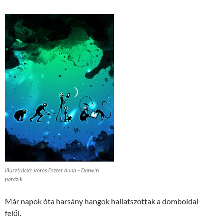
Illusztráció: Vörös Eszter Anna – Darwin
parázik
Már napok óta harsány hangok hallatszottak a domboldal
felől.