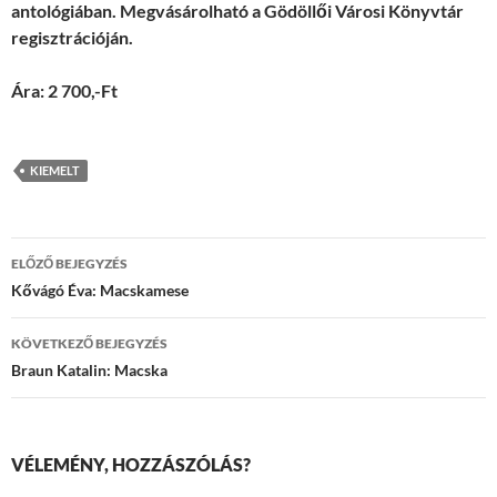
antológiában. Megvásárolható a Gödöllői Városi Könyvtár
regisztrációján.
Ára: 2 700,-Ft
KIEMELT
Bejegyzések
ELŐZŐ BEJEGYZÉS
navigációja
Kővágó Éva: Macskamese
KÖVETKEZŐ BEJEGYZÉS
Braun Katalin: Macska
VÉLEMÉNY, HOZZÁSZÓLÁS?