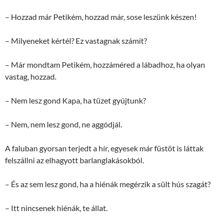
– Hozzad már Petikém, hozzad már, sose leszünk készen!
– Milyeneket kértél? Ez vastagnak számít?
– Már mondtam Petikém, hozzáméred a lábadhoz, ha olyan
vastag, hozzad.
– Nem lesz gond Kapa, ha tüzet gyújtunk?
– Nem, nem lesz gond, ne aggódjál.
A faluban gyorsan terjedt a hír, egyesek már füstöt is láttak
felszállni az elhagyott barlanglakásokból.
– És az sem lesz gond, ha a hiénák megérzik a sült hús szagát?
– Itt nincsenek hiénák, te állat.