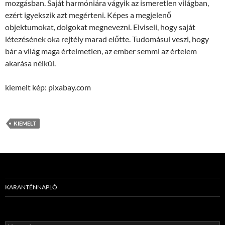
mozgásban. Saját harmóniára vágyik az ismeretlen világban,
ezért igyekszik azt megérteni. Képes a megjelenő
objektumokat, dolgokat megnevezni. Elviseli, hogy saját
létezésének oka rejtély marad előtte. Tudomásul veszi, hogy
bár a világ maga értelmetlen, az ember semmi az értelem
akarása nélkül.
kiemelt kép: pixabay.com
KIEMELT
KARANTÉNNAPLÓ
Keresés: