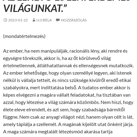
VILÁGUNKAT.”
2023-01-22
UJJ BÉLA
HOZZÁSZÓLÁS
(mondatértelmezés)
Az ember, ha nem manipulálják, racionális lény, aki rendre és
egységre törekszik, akkor is, ha az őt körülvevő világ
értelmetlennek, átláthatatlannak és ellenségesnek mutatkozik.
Az ember lehetősége, hogy olyan személlyé legyen, aki istenek
nélkül is vállalja tetteit, és nincs szüksége kívülről eredő etikai
szabályokra, mert indíttatása belső. A tudatos ember akkor is
képes elvégezni a magára vállalt feladatokat, ha tisztában van
azzal, hogy létezése a világ számára közömbös. Nem hiszi, hogy
élete eleve elrendelt, és azt sem, hogy szabadsága bármitől
függne. Nem csak az anyagi világot nézi, hanem olyan célt is lát,
amely táplálja a szellemét. A magának kijelölt utat önként járja.
A maga számára megtalált létezésmód akarása tartja