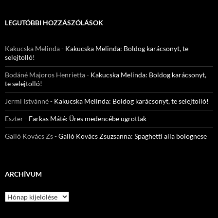
LEGUTÓBBI HOZZÁSZÓLÁSOK
Kakucska Melinda
-
Kakucska Melinda: Boldog karácsonyt, te
selejtolló!
Bodáné Majoros Henrietta
-
Kakucska Melinda: Boldog karácsonyt,
te selejtolló!
Jermi Istvànné
-
Kakucska Melinda: Boldog karácsonyt, te selejtolló!
Eszter
-
Farkas Máté: Üres medencébe ugrottak
Galló Kovács Zs
-
Galló Kovács Zsuzsanna: Spaghetti alla bolognese
ARCHÍVUM
Archívum