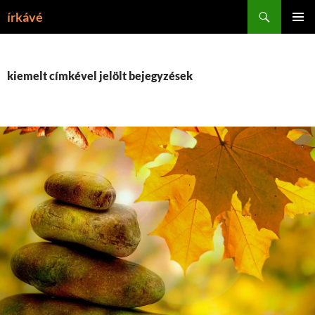
Tartalomhoz
Keresés
írkávé
ELSŐDL
MENÜ
kiemelt címkével jelölt bejegyzések