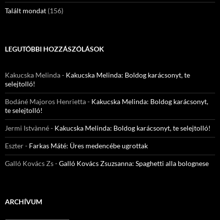
Talált mondat
(156)
LEGUTÓBBI HOZZÁSZÓLÁSOK
Kakucska Melinda
-
Kakucska Melinda: Boldog karácsonyt, te
selejtolló!
Bodáné Majoros Henrietta
-
Kakucska Melinda: Boldog karácsonyt,
te selejtolló!
Jermi Istvànné
-
Kakucska Melinda: Boldog karácsonyt, te selejtolló!
Eszter
-
Farkas Máté: Üres medencébe ugrottak
Galló Kovács Zs
-
Galló Kovács Zsuzsanna: Spaghetti alla bolognese
ARCHÍVUM