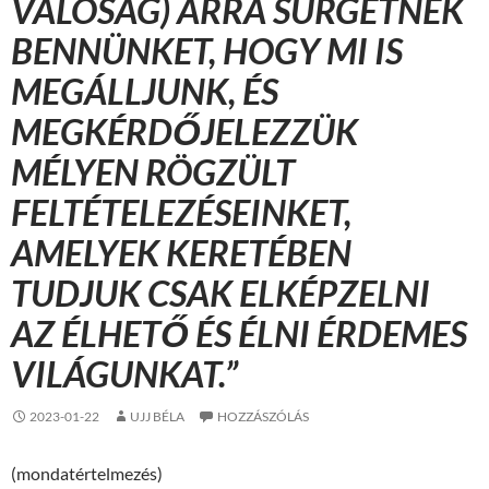
VALÓSÁG) ARRA SÜRGETNEK
BENNÜNKET, HOGY MI IS
MEGÁLLJUNK, ÉS
MEGKÉRDŐJELEZZÜK
MÉLYEN RÖGZÜLT
FELTÉTELEZÉSEINKET,
AMELYEK KERETÉBEN
TUDJUK CSAK ELKÉPZELNI
AZ ÉLHETŐ ÉS ÉLNI ÉRDEMES
VILÁGUNKAT.”
2023-01-22
UJJ BÉLA
HOZZÁSZÓLÁS
(mondatértelmezés)