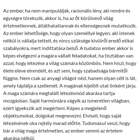
Az ember, ha nem manipulálják, racionális lény, aki rendre és
egységre törekszik, akkor is, ha az őt körülvevő világ
értelmetlennek, átláthatatlannak és ellenségesnek mutatkozik.
Az ember lehetősége, hogy olyan személlyé legyen, aki istenek
nélkül is vállalja tetteit, és nincs szüksége kívülről eredő etikai
szabályokra, mert indíttatása belső. A tudatos ember akkor is
képes elvégezni a magára vállalt feladatokat, ha tisztában van
azzal, hogy létezése a világ számára közömbös. Nem hiszi, hogy
élete eleve elrendelt, és azt sem, hogy szabadsága bármitől
függne. Nem csak az anyagi világot nézi, hanem olyan célt is lát,
amely táplálja a szellemét. A magának kijelölt utat önként járja.
A maga számára megtalált létezésmód akarása tartja
mozgásban. Saját harmóniára vágyik az ismeretlen világban,
ezért igyekszik azt megérteni. Képes a megjelenő
objektumokat, dolgokat megnevezni. Elviseli, hogy saját
létezésének oka rejtély marad előtte. Tudomásul veszi, hogy
bár a világ maga értelmetlen, az ember semmi az értelem
akarása nélkül.