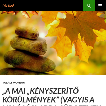
Tartalomhoz
Keresés
írkávé
ELSŐDL
MENÜ
TALÁLT MONDAT
„A MAI „KÉNYSZERÍTŐ
KÖRÜLMÉNYEK” (VAGYIS A