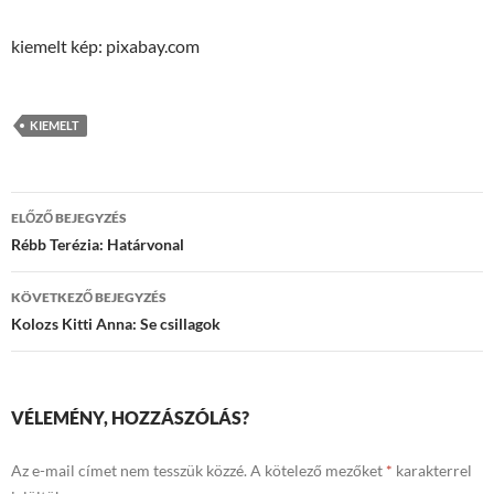
kiemelt kép: pixabay.com
KIEMELT
Bejegyzések
ELŐZŐ BEJEGYZÉS
navigációja
Rébb Terézia: Határvonal
KÖVETKEZŐ BEJEGYZÉS
Kolozs Kitti Anna: Se csillagok
VÉLEMÉNY, HOZZÁSZÓLÁS?
Az e-mail címet nem tesszük közzé.
A kötelező mezőket
*
karakterrel