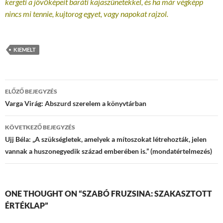
kergeti a jövőképeit baráti kajaszünetekkel, és ha már végképp
nincs mi tennie, kujtorog egyet, vagy napokat rajzol.
KIEMELT
Bejegyzések
ELŐZŐ BEJEGYZÉS
navigációja
Varga Virág: Abszurd szerelem a könyvtárban
KÖVETKEZŐ BEJEGYZÉS
Ujj Béla: „A szükségletek, amelyek a mítoszokat létrehozták, jelen
vannak a huszonegyedik század emberében is.” (mondatértelmezés)
ONE THOUGHT ON “SZABÓ FRUZSINA: SZAKASZTOTT
ÉRTÉKLAP”