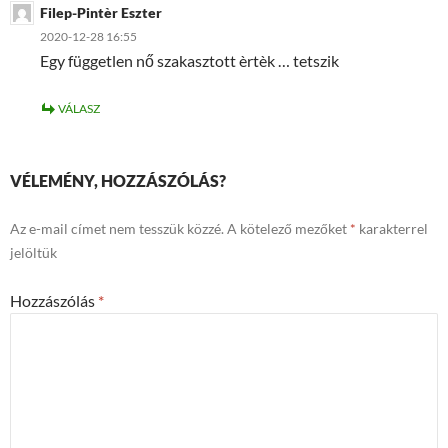
Filep-Pintèr Eszter
2020-12-28 16:55
Egy független nő szakasztott èrtèk … tetszik
VÁLASZ
VÉLEMÉNY, HOZZÁSZÓLÁS?
Az e-mail címet nem tesszük közzé.
A kötelező mezőket
*
karakterrel
jelöltük
Hozzászólás
*