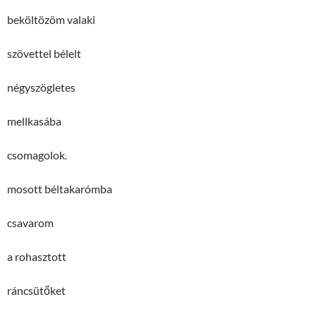
beköltözöm valaki
szövettel bélelt
négyszögletes
mellkasába
csomagolok.
mosott béltakarómba
csavarom
a rohasztott
ráncsütőket