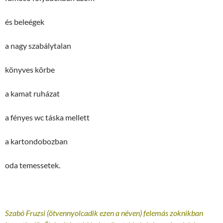
és beleégek
a nagy szabálytalan
könyves körbe
a kamat ruházat
a fényes wc táska mellett
a kartondobozban
oda temessetek.
Szabó Fruzsi (ötvennyolcadik ezen a néven) felemás zoknikban