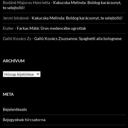
Bodáné Majoros Henrietta
-
Kakucska Melinda: Boldog karácsonyt,
te selejtolló!
Jermi Istvànné
-
Kakucska Melinda: Boldog karácsonyt, te selejtolló!
Eszter
-
Farkas Máté: Üres medencébe ugrottak
Galló Kovács Zs
-
Galló Kovács Zsuzsanna: Spaghetti alla bolognese
ARCHÍVUM
Archívum
META
Bejelentkezés
Bejegyzések hírcsatorna