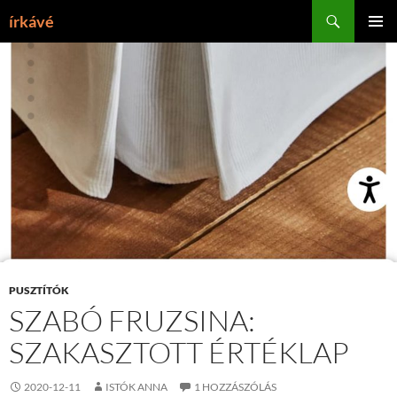
Tartalomhoz
Keresés
írkávé
ELSŐDL
MENÜ
PUSZTÍTÓK
SZABÓ FRUZSINA:
SZAKASZTOTT ÉRTÉKLAP
2020-12-11
ISTÓK ANNA
1 HOZZÁSZÓLÁS