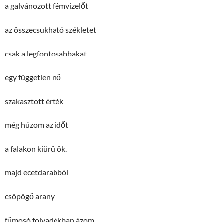
a galvánozott fémvizelőt
az összecsukható székletet
csak a legfontosabbakat.
egy független nő
szakasztott érték
még húzom az időt
a falakon kiürülök.
majd ecetdarabból
csöpögő arany
fűmosó folyadékban ázom