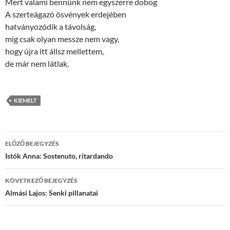
Mert valami bennünk nem egyszerre dobog
A szerteágazó ösvények erdejében
hatványozódik a távolság,
míg csak olyan messze nem vagy,
hogy újra itt állsz mellettem,
de már nem látlak.
KIEMELT
Bejegyzések
ELŐZŐ BEJEGYZÉS
navigációja
Istók Anna: Sostenuto, ritardando
KÖVETKEZŐ BEJEGYZÉS
Almási Lajos: Senki pillanatai