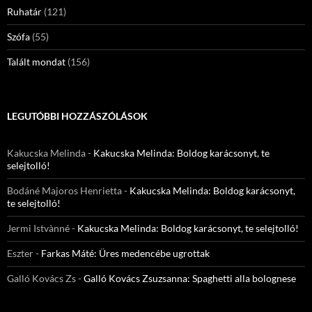
Ruhatár
(121)
Szófa
(55)
Talált mondat
(156)
LEGUTÓBBI HOZZÁSZÓLÁSOK
Kakucska Melinda
-
Kakucska Melinda: Boldog karácsonyt, te
selejtolló!
Bodáné Majoros Henrietta
-
Kakucska Melinda: Boldog karácsonyt,
te selejtolló!
Jermi Istvànné
-
Kakucska Melinda: Boldog karácsonyt, te selejtolló!
Eszter
-
Farkas Máté: Üres medencébe ugrottak
Galló Kovács Zs
-
Galló Kovács Zsuzsanna: Spaghetti alla bolognese