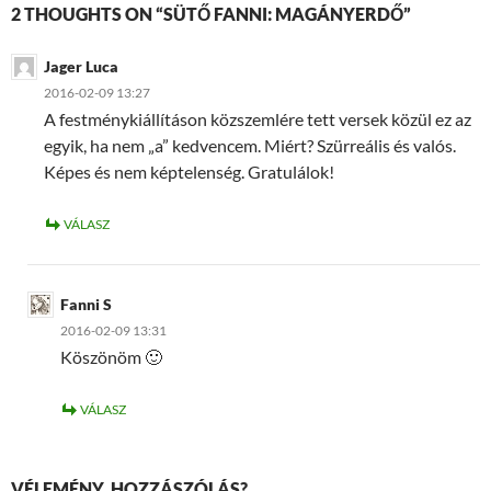
2 THOUGHTS ON “SÜTŐ FANNI: MAGÁNYERDŐ”
Jager Luca
2016-02-09 13:27
A festménykiállításon közszemlére tett versek közül ez az
egyik, ha nem „a” kedvencem. Miért? Szürreális és valós.
Képes és nem képtelenség. Gratulálok!
VÁLASZ
Fanni S
2016-02-09 13:31
Köszönöm 🙂
VÁLASZ
VÉLEMÉNY, HOZZÁSZÓLÁS?