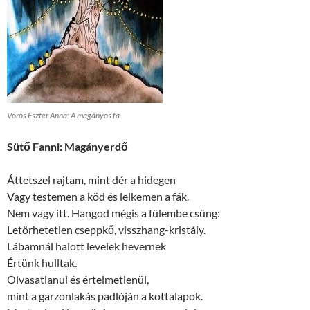
Vörös Eszter Anna: A magányos fa
Sütő Fanni: Magányerdő
Áttetszel rajtam, mint dér a hidegen
Vagy testemen a köd és lelkemen a fák.
Nem vagy itt. Hangod mégis a fülembe csüng:
Letörhetetlen cseppkő, visszhang-kristály.
Lábamnál halott levelek hevernek
Értünk hulltak.
Olvasatlanul és értelmetlenül,
mint a garzonlakás padlóján a kottalapok.