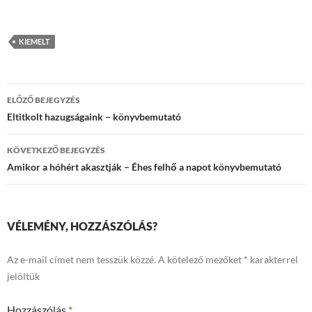
KIEMELT
Bejegyzések
ELŐZŐ BEJEGYZÉS
navigációja
Eltitkolt hazugságaink – könyvbemutató
KÖVETKEZŐ BEJEGYZÉS
Amikor a hóhért akasztják – Éhes felhő a napot könyvbemutató
VÉLEMÉNY, HOZZÁSZÓLÁS?
Az e-mail címet nem tesszük közzé.
A kötelező mezőket
*
karakterrel
jelöltük
Hozzászólás
*