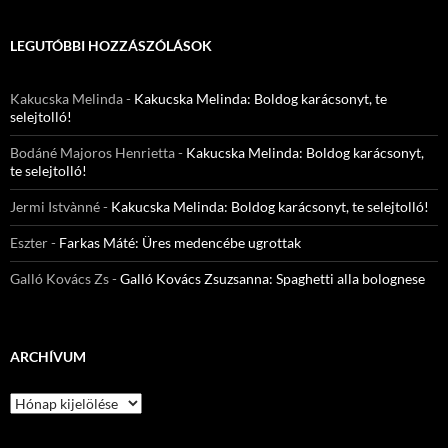
LEGUTÓBBI HOZZÁSZÓLÁSOK
Kakucska Melinda
-
Kakucska Melinda: Boldog karácsonyt, te
selejtolló!
Bodáné Majoros Henrietta
-
Kakucska Melinda: Boldog karácsonyt,
te selejtolló!
Jermi Istvànné
-
Kakucska Melinda: Boldog karácsonyt, te selejtolló!
Eszter
-
Farkas Máté: Üres medencébe ugrottak
Galló Kovács Zs
-
Galló Kovács Zsuzsanna: Spaghetti alla bolognese
ARCHÍVUM
Archívum