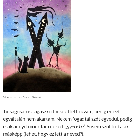
Vörös Eszter Anna: Búcsú
Túlságosan is ragaszkodni kezdtél hozzám, pedig én ezt
egyáltalán nem akartam. Nekem fogadtál szót egyedül, pedig
csak annyit mondtam neked: „
gyere be”
. Sosem szólítottalak
másképp (lehet, hogy ez lett a neved?).