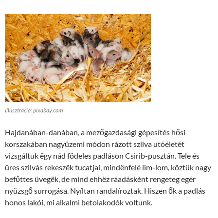
Illusztráció: pixabay.com
Hajdanában-danában, a mezőgazdasági gépesítés hősi
korszakában nagyüzemi módon rázott szilva utóéletét
vizsgáltuk ëgy nád födeles padláson Csirib-pusztán. Tele és
üres szilvás rekeszëk tucatjai, mindënfelé lim-lom, köztük nagy
befőttes üvegëk, de mind ehhëz ráadásként rengeteg egér
nyüzsgő surrogása. Nyíltan randalíroztak. Hiszen ők a padlás
honos lakói, mi alkalmi betolakodók voltunk.