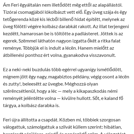
Ám Feri ëgyáltalán nem illetődött mëg ettől az alapállástól.
Tízórai csomagjából lókolbászt vett elő. Ëgy üveg szája és ëgy
tetőgerenda közé kis lécből billenő hidat építëtt, melynek az
üveg fölötti végére kolbász darabkát rakott. Az iIlat terjengeni
kezdëtt, hamarosan be is töltötte a padlásteret. Jöttek is az
egerek. Szëmmel láthatón nagyon izgatta őkët a ritka falat
reménye. Többjük el is indult a lécën. Hanem mielőtt az
átbillenési ponthoz ért volna, gyanakodva visszavonult.
Ez a neki-neki buzdulás több egérrel ugyanígy ismétlődött,
mígnem jött ëgy nagy, magabiztos példány, végig osont a lécën
és zutty!, beleesëtt az üvegbe. Méghozzá olyan
szërëncsétlenül, hogy a léc — mely a kikapaszkodás némi
reményét jelëntëtte volna — kívülre hullott. Sőt, e kaland fő
tárgya, a kolbász darabka is.
Feri újra állította a csapdát. Közben mi, többiek szorgosan
válogattuk, számolgattuk a szilvát küllem szerint
:
hibátlan,
beszáradt sérüléses, erjedő és penészëdő szëm. A válogatást