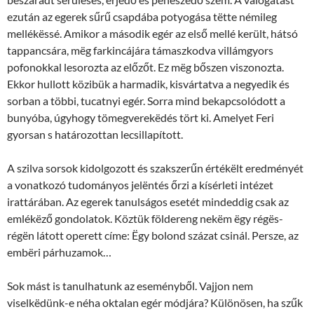
ezután az egerek sűrű csapdába potyogása tëtte némileg
mellékëssé. Amikor a második egér az első mellé került, hátsó
tappancsára, mëg farkincájára támaszkodva villámgyors
pofonokkal lesorozta az előzőt. Ez mëg bőszen viszonozta.
Ekkor hullott közibük a harmadik, kisvártatva a negyedik és
sorban a többi, tucatnyi egér. Sorra mind bekapcsolódott a
bunyóba, úgyhogy tömegverekëdés tört ki. Amelyet Feri
gyorsan s határozottan lecsillapított.
A szilva sorsok kidolgozott és szakszerűn értékëlt eredményét
a vonatkozó tudományos jelëntés őrzi a kísérleti intézet
irattárában. Az egerek tanulságos esetét mindeddig csak az
emlékëző gondolatok. Köztük földereng nekëm ëgy régës-
régën látott operett címe: Ëgy bolond százat csinál. Persze, az
embëri párhuzamok…
Sok mást is tanulhatunk az eseményből. Vajjon nem
viselkëdünk-e néha oktalan egér módjára? Különösen, ha szűk