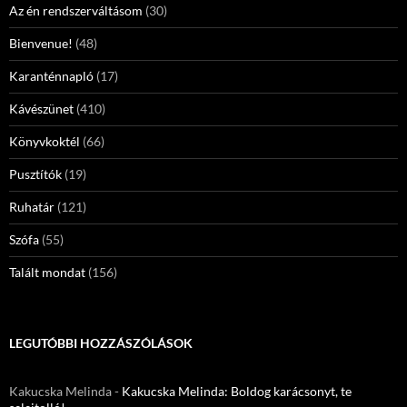
Az én rendszerváltásom
(30)
Bienvenue!
(48)
Karanténnapló
(17)
Kávészünet
(410)
Könyvkoktél
(66)
Pusztítók
(19)
Ruhatár
(121)
Szófa
(55)
Talált mondat
(156)
LEGUTÓBBI HOZZÁSZÓLÁSOK
Kakucska Melinda
-
Kakucska Melinda: Boldog karácsonyt, te