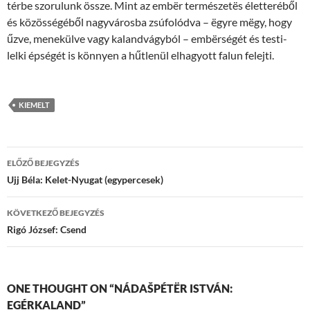
térbe szorulunk össze. Mint az embër természetës életteréből
és közösségéből nagyvárosba zsúfolódva – ëgyre mëgy, hogy
űzve, menekülve vagy kalandvágyból – embërségét és testi-
lelki épségét is könnyen a hűtlenül elhagyott falun felejti.
KIEMELT
Bejegyzések
ELŐZŐ BEJEGYZÉS
navigációja
Ujj Béla: Kelet-Nyugat (egypercesek)
KÖVETKEZŐ BEJEGYZÉS
Rigó József: Csend
ONE THOUGHT ON “NÁDAŠPÉTËR ISTVÁN:
EGÉRKALAND”