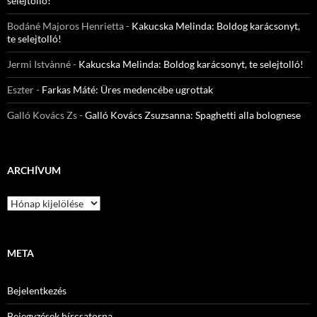
selejtolló!
Bodáné Majoros Henrietta
-
Kakucska Melinda: Boldog karácsonyt,
te selejtolló!
Jermi Istvànné
-
Kakucska Melinda: Boldog karácsonyt, te selejtolló!
Eszter
-
Farkas Máté: Üres medencébe ugrottak
Galló Kovács Zs
-
Galló Kovács Zsuzsanna: Spaghetti alla bolognese
ARCHÍVUM
Archívum
META
Bejelentkezés
Bejegyzések hírcsatorna