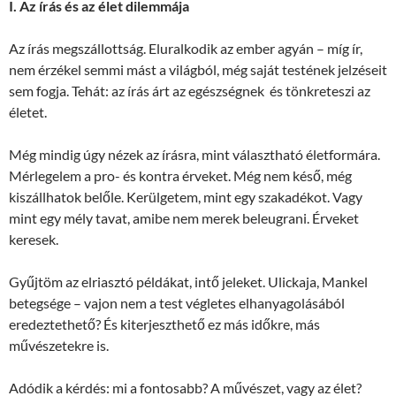
I. Az írás és az élet dilemmája
Az írás megszállottság. Eluralkodik az ember agyán – míg ír,
nem érzékel semmi mást a világból, még saját testének jelzéseit
sem fogja. Tehát: az írás árt az egészségnek és tönkreteszi az
életet.
Még mindig úgy nézek az írásra, mint választható életformára.
Mérlegelem a pro- és kontra érveket. Még nem késő, még
kiszállhatok belőle. Kerülgetem, mint egy szakadékot. Vagy
mint egy mély tavat, amibe nem merek beleugrani. Érveket
keresek.
Gyűjtöm az elriasztó példákat, intő jeleket. Ulickaja, Mankel
betegsége – vajon nem a test végletes elhanyagolásából
eredeztethető? És kiterjeszthető ez más időkre, más
művészetekre is.
Adódik a kérdés: mi a fontosabb? A művészet, vagy az élet?