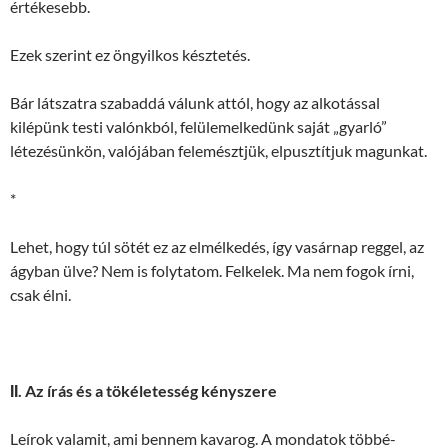
értékesebb.
Ezek szerint ez öngyilkos késztetés.
Bár látszatra szabaddá válunk attól, hogy az alkotással
kilépünk testi valónkból, felülemelkedünk saját „gyarló”
létezésünkön, valójában felemésztjük, elpusztítjuk magunkat.
*
Lehet, hogy túl sötét ez az elmélkedés, így vasárnap reggel, az
ágyban ülve? Nem is folytatom. Felkelek. Ma nem fogok írni,
csak élni.
ΙΙ. Az írás és a tökéletesség kényszere
Leírok valamit, ami bennem kavarog. A mondatok többé-