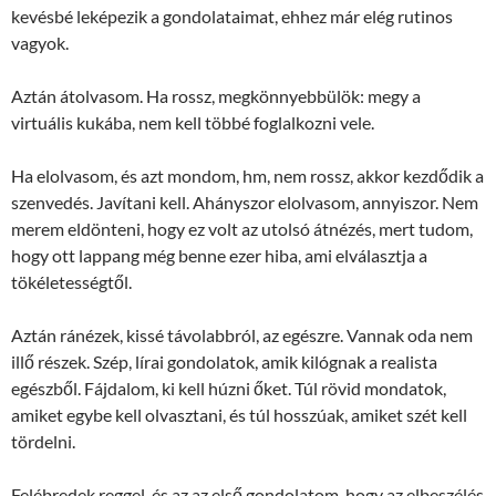
kevésbé leképezik a gondolataimat, ehhez már elég rutinos
vagyok.
Aztán átolvasom. Ha rossz, megkönnyebbülök: megy a
virtuális kukába, nem kell többé foglalkozni vele.
Ha elolvasom, és azt mondom, hm, nem rossz, akkor kezdődik a
szenvedés. Javítani kell. Ahányszor elolvasom, annyiszor. Nem
merem eldönteni, hogy ez volt az utolsó átnézés, mert tudom,
hogy ott lappang még benne ezer hiba, ami elválasztja a
tökéletességtől.
Aztán ránézek, kissé távolabbról, az egészre. Vannak oda nem
illő részek. Szép, lírai gondolatok, amik kilógnak a realista
egészből. Fájdalom, ki kell húzni őket. Túl rövid mondatok,
amiket egybe kell olvasztani, és túl hosszúak, amiket szét kell
tördelni.
Felébredek reggel, és az az első gondolatom, hogy az elbeszélés