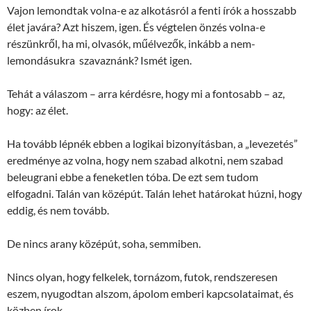
Vajon lemondtak volna-e az alkotásról a fenti írók a hosszabb
élet javára? Azt hiszem, igen. És végtelen önzés volna-e
részünkről, ha mi, olvasók, műélvezők, inkább a nem-
lemondásukra szavaznánk? Ismét igen.
Tehát a válaszom – arra kérdésre, hogy mi a fontosabb – az,
hogy: az élet.
Ha tovább lépnék ebben a logikai bizonyításban, a „levezetés”
eredménye az volna, hogy nem szabad alkotni, nem szabad
beleugrani ebbe a feneketlen tóba. De ezt sem tudom
elfogadni. Talán van középút. Talán lehet határokat húzni, hogy
eddig, és nem tovább.
De nincs arany középút, soha, semmiben.
Nincs olyan, hogy felkelek, tornázom, futok, rendszeresen
eszem, nyugodtan alszom, ápolom emberi kapcsolataimat, és
közben írok.