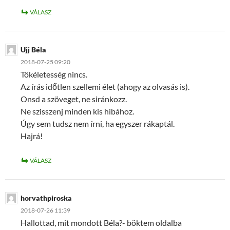
VÁLASZ
Ujj Béla
2018-07-25 09:20
Tökéletesség nincs.
Az írás időtlen szellemi élet (ahogy az olvasás is).
Onsd a szöveget, ne siránkozz.
Ne szisszenj minden kis hibához.
Úgy sem tudsz nem írni, ha egyszer rákaptál.
Hajrá!
VÁLASZ
horvathpiroska
2018-07-26 11:39
Hallottad, mit mondott Béla?- böktem oldalba