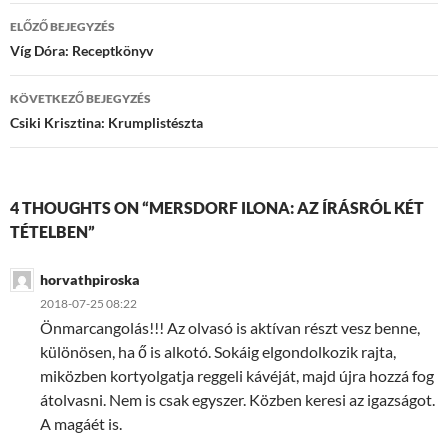
Bejegyzések
ELŐZŐ BEJEGYZÉS
navigációja
Víg Dóra: Receptkönyv
KÖVETKEZŐ BEJEGYZÉS
Csiki Krisztina: Krumplistészta
4 THOUGHTS ON “MERSDORF ILONA: AZ ÍRÁSRÓL KÉT
TÉTELBEN”
horvathpiroska
2018-07-25 08:22
Önmarcangolás!!! Az olvasó is aktívan részt vesz benne,
különösen, ha ő is alkotó. Sokáig elgondolkozik rajta,
miközben kortyolgatja reggeli kávéját, majd újra hozzá fog
átolvasni. Nem is csak egyszer. Közben keresi az igazságot.
A magáét is.