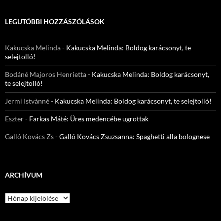
LEGUTÓBBI HOZZÁSZÓLÁSOK
Kakucska Melinda
-
Kakucska Melinda: Boldog karácsonyt, te
selejtolló!
Bodáné Majoros Henrietta
-
Kakucska Melinda: Boldog karácsonyt,
te selejtolló!
Jermi Istvànné
-
Kakucska Melinda: Boldog karácsonyt, te selejtolló!
Eszter
-
Farkas Máté: Üres medencébe ugrottak
Galló Kovács Zs
-
Galló Kovács Zsuzsanna: Spaghetti alla bolognese
ARCHÍVUM
Archívum