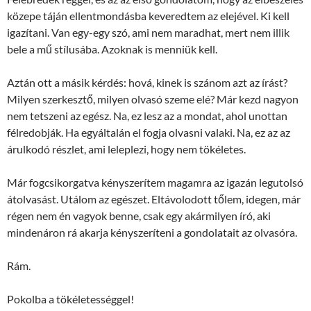
közepe táján ellentmondásba keveredtem az elejével. Ki kell
igazítani. Van egy-egy szó, ami nem maradhat, mert nem illik
bele a mű stílusába. Azoknak is menniük kell.
Aztán ott a másik kérdés: hová, kinek is szánom azt az írást?
Milyen szerkesztő, milyen olvasó szeme elé? Már kezd nagyon
nem tetszeni az egész. Na, ez lesz az a mondat, ahol unottan
félredobják. Ha egyáltalán el fogja olvasni valaki. Na, ez az az
árulkodó részlet, ami leleplezi, hogy nem tökéletes.
Már fogcsikorgatva kényszerítem magamra az igazán legutolsó
átolvasást. Utálom az egészet. Eltávolodott tőlem, idegen, már
régen nem én vagyok benne, csak egy akármilyen író, aki
mindenáron rá akarja kényszeríteni a gondolatait az olvasóra.
Rám.
Pokolba a tökéletességgel!