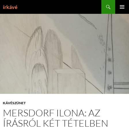
Tartalomhoz
Keresés
írkávé
ELSŐDL
MENÜ
KÁVÉSZÜNET
MERSDORF ILONA: AZ
ÍRÁSRÓL KÉT TÉTELBEN