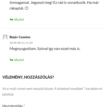
önmagamat. Jegyezd meg! Ez rád is vonatkozik. Ha már
rákaptál. 🙂
VÁLASZ
Bojár Cassino
2018-08-21 11:34
Megnyugodtam. Szóval így van ezzel más is.
VÁLASZ
VÉLEMÉNY, HOZZÁSZÓLÁS?
Az e-mail címet nem tesszük közzé.
A kötelező mezőket
*
karakterrel
jelöltük
Hozzászólás
*