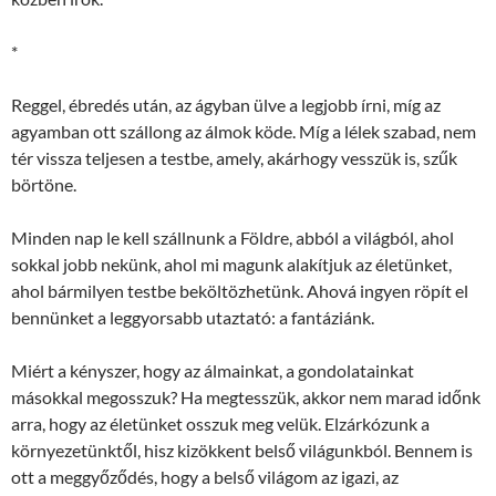
*
Reggel, ébredés után, az ágyban ülve a legjobb írni, míg az
agyamban ott szállong az álmok köde. Míg a lélek szabad, nem
tér vissza teljesen a testbe, amely, akárhogy vesszük is, szűk
börtöne.
Minden nap le kell szállnunk a Földre, abból a világból, ahol
sokkal jobb nekünk, ahol mi magunk alakítjuk az életünket,
ahol bármilyen testbe beköltözhetünk. Ahová ingyen röpít el
bennünket a leggyorsabb utaztató: a fantáziánk.
Miért a kényszer, hogy az álmainkat, a gondolatainkat
másokkal megosszuk? Ha megtesszük, akkor nem marad időnk
arra, hogy az életünket osszuk meg velük. Elzárkózunk a
környezetünktől, hisz kizökkent belső világunkból. Bennem is
ott a meggyőződés, hogy a belső világom az igazi, az