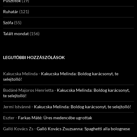
Pusztítók
(19)
Ruhatár
(121)
Szófa
(55)
Talált mondat
(156)
LEGUTÓBBI HOZZÁSZÓLÁSOK
Kakucska Melinda
-
Kakucska Melinda: Boldog karácsonyt, te
selejtolló!
Bodáné Majoros Henrietta
-
Kakucska Melinda: Boldog karácsonyt,
te selejtolló!
Jermi Istvànné
-
Kakucska Melinda: Boldog karácsonyt, te selejtolló!
Eszter
-
Farkas Máté: Üres medencébe ugrottak
Galló Kovács Zs
-
Galló Kovács Zsuzsanna: Spaghetti alla bolognese