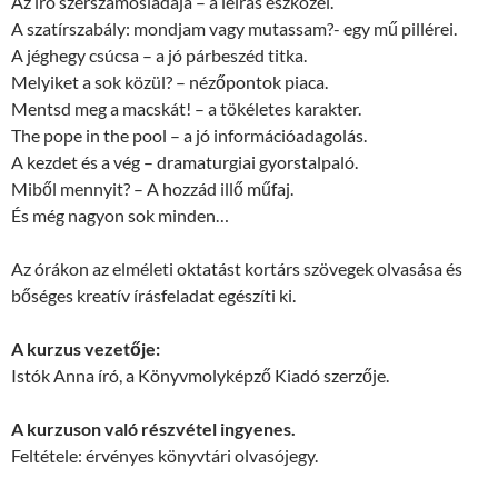
Az író szerszámosládája – a leírás eszközei.
A szatírszabály: mondjam vagy mutassam?- egy mű pillérei.
A jéghegy csúcsa – a jó párbeszéd titka.
Melyiket a sok közül? – nézőpontok piaca.
Mentsd meg a macskát! – a tökéletes karakter.
The pope in the pool – a jó információadagolás.
A kezdet és a vég – dramaturgiai gyorstalpaló.
Miből mennyit? – A hozzád illő műfaj.
És még nagyon sok minden…
Az órákon az elméleti oktatást kortárs szövegek olvasása és
bőséges kreatív írásfeladat egészíti ki.
A kurzus vezetője:
Istók Anna író, a Könyvmolyképző Kiadó szerzője.
A kurzuson való részvétel ingyenes.
Feltétele: érvényes könyvtári olvasójegy.