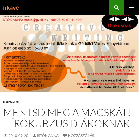
Tartalomhoz
Keresés
írkávé
ELSŐDL
MENÜ
RUHATÁR
MENTSD MEG A MACSKÁT!
– ÍRÓKURZUS DIÁKOKNAK
2018-09-20
ISTÓK ANNA
HOZZÁSZÓLÁS