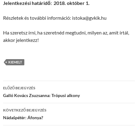
Jelentkezési határidő: 2018. október 1.
Részletek és további információ: istoka@gvkik.hu
Ha szeretsz írni, ha szeretnéd megtudni, milyen az, amit írtál,
akkor jelentkezz!
KIEMELT
Bejegyzések
ELŐZŐ BEJEGYZÉS
navigációja
Galló Kovács Zsuzsanna: Trópusi alkony
KÖVETKEZŐ BEJEGYZÉS
Nádašpétër: Áfonya?