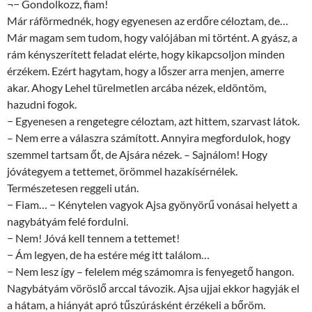
¬− Gondolkozz, fiam!
Már ráförmednék, hogy egyenesen az erdőre céloztam, de…
Már magam sem tudom, hogy valójában mi történt. A gyász, a
rám kényszerített feladat elérte, hogy kikapcsoljon minden
érzékem. Ezért hagytam, hogy a lőszer arra menjen, amerre
akar. Ahogy Lehel türelmetlen arcába nézek, eldöntöm,
hazudni fogok.
− Egyenesen a rengetegre céloztam, azt hittem, szarvast látok.
– Nem erre a válaszra számított. Annyira megfordulok, hogy
szemmel tartsam őt, de Ajsára nézek. – Sajnálom! Hogy
jóvátegyem a tettemet, örömmel hazakísérnélek.
Természetesen reggeli után.
− Fiam… − Kénytelen vagyok Ajsa gyönyörű vonásai helyett a
nagybátyám felé fordulni.
− Nem! Jóvá kell tennem a tettemet!
− Ám legyen, de ha estére még itt találom…
− Nem lesz így – felelem még számomra is fenyegető hangon.
Nagybátyám vöröslő arccal távozik. Ajsa ujjai ekkor hagyják el
a hátam, a hiányát apró tűszúrásként érzékeli a bőröm.