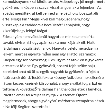
karmolásnyomokkal kihűlt testén. Átlépek egy jól megtermett
gyökéren, miközben a szavai visszhangoznak a fejemben: Az
apádat megölték, át kell venned a helyét, hogy bosszút állj
érte! Mégis kin? Mégis kivel kell megküzdenem, hogy
visszakapja a családom a becsületét? Lehajolok, hogy
kikerüljek egy lelógó faágat.
Édesanyám nem véletlenül hagyott el minket, nem bírta
tovább elviselni, hogy apám csak a munkájának élt. Halk,
fájdalmas nyöszörgést hallok. Nagyot nyelek, megedzem a
lelkem, mert ez egyértelműen nem egy állattól származik.
Kilépek egy sor bokor mögül, és úgy mint azok, én is gyökeret
eresztek a földbe. Egy gyönyörű, hosszú tejfelszőke hajú,
kerekded arcú nő ül az egyik nagyobb fa gyökerén, a fejét a
fatörzsnek dönti. Testét fekete köpeny fedi, de ennek ellenére
látom kecses kezének körvonalát, ahogy a vállát fogja. Ezt én
tettem? A következő fájdalmas hangnál odasietek a lányhoz.
Riadtan emeli fel a fejét és nyitja ki a szemét. Újfent
megdermedek, ahogy a gyönyörű mézbarna szempárba nézek.
− Ne félj! Segíteni szeretnék!