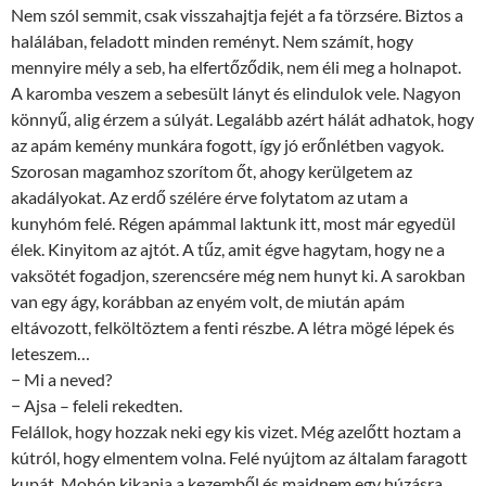
Nem szól semmit, csak visszahajtja fejét a fa törzsére. Biztos a
halálában, feladott minden reményt. Nem számít, hogy
mennyire mély a seb, ha elfertőződik, nem éli meg a holnapot.
A karomba veszem a sebesült lányt és elindulok vele. Nagyon
könnyű, alig érzem a súlyát. Legalább azért hálát adhatok, hogy
az apám kemény munkára fogott, így jó erőnlétben vagyok.
Szorosan magamhoz szorítom őt, ahogy kerülgetem az
akadályokat. Az erdő szélére érve folytatom az utam a
kunyhóm felé. Régen apámmal laktunk itt, most már egyedül
élek. Kinyitom az ajtót. A tűz, amit égve hagytam, hogy ne a
vaksötét fogadjon, szerencsére még nem hunyt ki. A sarokban
van egy ágy, korábban az enyém volt, de miután apám
eltávozott, felköltöztem a fenti részbe. A létra mögé lépek és
leteszem…
− Mi a neved?
− Ajsa – feleli rekedten.
Felállok, hogy hozzak neki egy kis vizet. Még azelőtt hoztam a
kútról, hogy elmentem volna. Felé nyújtom az általam faragott
kupát. Mohón kikapja a kezemből és majdnem egy húzásra