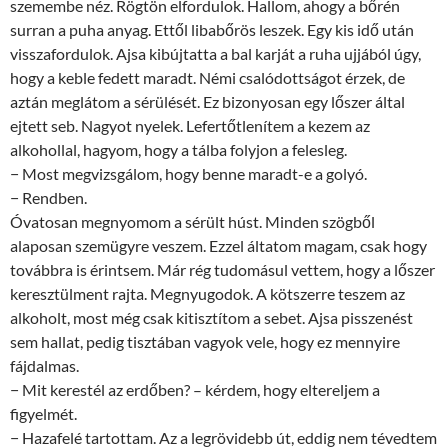
szemembe néz. Rögtön elfordulok. Hallom, ahogy a bőrén
surran a puha anyag. Ettől libabőrös leszek. Egy kis idő után
visszafordulok. Ajsa kibújtatta a bal karját a ruha ujjából úgy,
hogy a keble fedett maradt. Némi csalódottságot érzek, de
aztán meglátom a sérülését. Ez bizonyosan egy lőszer által
ejtett seb. Nagyot nyelek. Lefertőtlenítem a kezem az
alkohollal, hagyom, hogy a tálba folyjon a felesleg.
− Most megvizsgálom, hogy benne maradt-e a golyó.
− Rendben.
Óvatosan megnyomom a sérült húst. Minden szögből
alaposan szemügyre veszem. Ezzel áltatom magam, csak hogy
továbbra is érintsem. Már rég tudomásul vettem, hogy a lőszer
keresztülment rajta. Megnyugodok. A kötszerre teszem az
alkoholt, most még csak kitisztítom a sebet. Ajsa pisszenést
sem hallat, pedig tisztában vagyok vele, hogy ez mennyire
fájdalmas.
− Mit kerestél az erdőben? – kérdem, hogy eltereljem a
figyelmét.
− Hazafelé tartottam. Az a legrövidebb út, eddig nem tévedtem