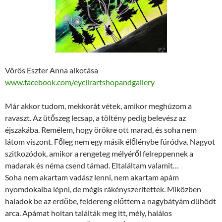
Vörös Eszter Anna alkotása
www.facebook.com/eyciirartshopandgallery
Már akkor tudom, mekkorát vétek, amikor meghúzom a
ravaszt. Az ütőszeg lecsap, a töltény pedig belevész az
éjszakába. Remélem, hogy örökre ott marad, és soha nem
látom viszont. Főleg nem egy másik élőlénybe fúródva. Nagyot
szitkozódok, amikor a rengeteg mélyéről felreppennek a
madarak és néma csend támad. Eltaláltam valamit…
Soha nem akartam vadász lenni, nem akartam apám
nyomdokaiba lépni, de mégis rákényszerítettek. Miközben
haladok be az erdőbe, feldereng előttem a nagybátyám dühödt
arca. Apámat holtan találták meg itt, mély, halálos