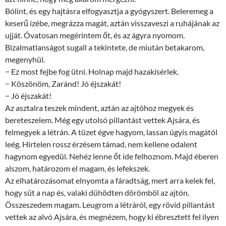
Bólint, és egy hajtásra elfogyasztja a gyógyszert. Beleremeg a
keserű ízébe, megrázza magát, aztán visszaveszi a ruhájának az
ujját. Óvatosan megérintem őt, és az ágyra nyomom.
Bizalmatlanságot sugall a tekintete, de miután betakarom,
megenyhül.
− Ez most fejbe fog ütni. Holnap majd hazakísérlek.
− Köszönöm, Zaránd! Jó éjszakát!
− Jó éjszakát!
Az asztalra teszek mindent, aztán az ajtóhoz megyek és
bereteszelem. Még egy utolsó pillantást vettek Ajsára, és
felmegyek a létrán. A tüzet égve hagyom, lassan úgyis magától
leég. Hirtelen rossz érzésem támad, nem kellene odalent
hagynom egyedül. Nehéz lenne őt ide felhoznom. Majd éberen
alszom, határozom el magam, és lefekszek.
Az elhatározásomat elnyomta a fáradtság, mert arra kelek fel,
hogy süt a nap és, valaki dühödten dörömböl az ajtón.
Összeszedem magam. Leugrom a létráról, egy rövid pillantást
vettek az alvó Ajsára, és megnézem, hogy ki ébresztett fel ilyen