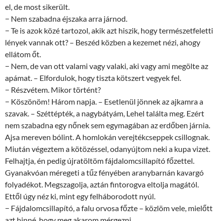
el, de most sikerült.
− Nem szabadna éjszaka arra járnod.
− Te is azok közé tartozol, akik azt hiszik, hogy természetfeletti
lények vannak ott? – Beszéd közben a kezemet nézi, ahogy
ellátom őt.
− Nem, de van ott valami vagy valaki, aki vagy ami megölte az
apámat. – Elfordulok, hogy tiszta kötszert vegyek fel.
− Részvétem. Mikor történt?
− Köszönöm! Három napja. – Esetlenül jönnek az ajkamra a
szavak. – Széttépték, a nagybátyám, Lehel találta meg. Ezért
nem szabadna egy nőnek sem egymagában az erdőben járnia.
Ajsa mereven bólint. A homlokán verejtékcseppek csillognak.
Miután végeztem a kötözéssel, odanyújtom neki a kupa vizet.
Felhajtja, én pedig újratöltöm fájdalomcsillapító főzettel.
Gyanakvóan méregeti a tűz fényében aranybarnán kavargó
folyadékot. Megszagolja, aztán fintorogva eltolja magától.
Ettől úgy néz ki, mint egy felháborodott nyúl.
− Fájdalomcsillapító, a falu orvosa főzte – közlöm vele, mielőtt
azt hinné, hogy meg akarom mérgezni.