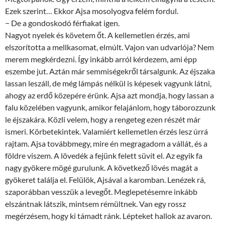
Ezek szerint… Ekkor Ajsa mosolyogva felém fordul.
− De a gondoskodó férfiakat igen.
Nagyot nyelek és követem őt. A kellemetlen érzés, ami
elszorította a mellkasomat, elmúlt. Vajon van udvarlója? Nem
merem megkérdezni. Így inkább arról kérdezem, ami épp
eszembe jut. Aztán már semmiségekről társalgunk. Az éjszaka
lassan leszáll, de még lámpás nélkül is képesek vagyunk látni,
ahogy az erdő közepére érünk. Ajsa azt mondja, hogy lassan a
falu közelében vagyunk, amikor felajánlom, hogy táborozzunk
le éjszakára. Közli velem, hogy a rengeteg ezen részét már
ismeri. Körbetekintek. Valamiért kellemetlen érzés lesz úrrá
rajtam. Ajsa továbbmegy, mire én megragadom a vállát, és a
földre viszem. A lövedék a fejünk felett süvít el. Az egyik fa
nagy gyökere mögé gurulunk. A következő lövés magát a
gyökeret találja el. Felülök, Ajsával a karomban. Lenézek rá,
szaporábban vesszük a levegőt. Meglepetésemre inkább
elszántnak látszik, mintsem rémültnek. Van egy rossz
megérzésem, hogy ki támadt ránk. Lépteket hallok az avaron.