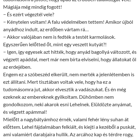
Mágiája még mindig fogott!
− És ezért végeztél vele?
− Kénytelen voltam! A falu védelmében tettem! Amikor újból
anyádhoz indult, az erdőben vártam rá…
− Akkor valójában nem is fedték a testét karmolások.
Egyszerűen lelőtted őt, mint egy veszett kutyát?!
− Igen, így egyesek azt hitték, hogy anyád bagollyá változott, és
végzett apáddal, mert már nem bírta elviselni, hogy állatokat öl
az erdejében.
Engem ez a szóbeszéd elkerült, nem merték a jelenlétemben is
ezt állítani. Mert tisztában voltak vele, hogy ha ez a
tudomásomra jut, akkor elvesztik a vadászukat. És én még
ezeknek az embereknek gyilkoltam. Dühömben nem
gondolkozom, neki akarok esni Lehelnek. Elüldözte anyámat,
és végzett apámmal!
Mielőtt a nagybátyámhoz érnék, valami fehér lény suhan át
előttem. Lehel fájdalmában felkiált, és kiejti a kezéből a puskát,
ami valamiért darabjaira hullik. Az arcához kap és térdre rogy,