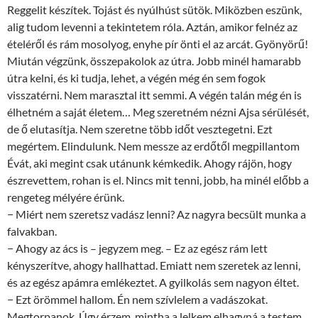
Reggelit készítek. Tojást és nyúlhúst sütök. Miközben eszünk,
alig tudom levenni a tekintetem róla. Aztán, amikor felnéz az
ételéről és rám mosolyog, enyhe pír önti el az arcát. Gyönyörű!
Miután végzünk, összepakolok az útra. Jobb minél hamarabb
útra kelni, és ki tudja, lehet, a végén még én sem fogok
visszatérni. Nem marasztal itt semmi. A végén talán még én is
élhetném a saját életem… Meg szeretném nézni Ajsa sérülését,
de ő elutasítja. Nem szeretne több időt vesztegetni. Ezt
megértem. Elindulunk. Nem messze az erdőtől megpillantom
Évát, aki megint csak utánunk kémkedik. Ahogy rájön, hogy
észrevettem, rohan is el. Nincs mit tenni, jobb, ha minél előbb a
rengeteg mélyére érünk.
− Miért nem szeretsz vadász lenni? Az nagyra becsült munka a
falvakban.
− Ahogy az ács is – jegyzem meg. – Ez az egész rám lett
kényszerítve, ahogy hallhattad. Emiatt nem szeretek az lenni,
és az egész apámra emlékeztet. A gyilkolás sem nagyon éltet.
− Ezt örömmel hallom. Én nem szívlelem a vadászokat.
Megtorpanok. Úgy érzem, mintha a lelkem elhagyná a testem.