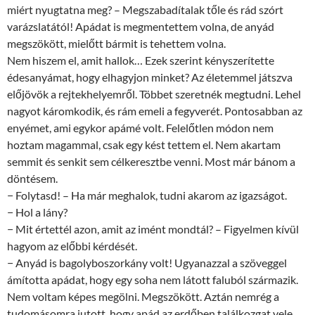
miért nyugtatna meg? – Megszabadítalak tőle és rád szórt
varázslatától! Apádat is megmentettem volna, de anyád
megszökött, mielőtt bármit is tehettem volna.
Nem hiszem el, amit hallok… Ezek szerint kényszerítette
édesanyámat, hogy elhagyjon minket? Az életemmel játszva
előjövök a rejtekhelyemről. Többet szeretnék megtudni. Lehel
nagyot káromkodik, és rám emeli a fegyverét. Pontosabban az
enyémet, ami egykor apámé volt. Felelőtlen módon nem
hoztam magammal, csak egy kést tettem el. Nem akartam
semmit és senkit sem célkeresztbe venni. Most már bánom a
döntésem.
− Folytasd! – Ha már meghalok, tudni akarom az igazságot.
− Hol a lány?
− Mit értettél azon, amit az imént mondtál? – Figyelmen kívül
hagyom az előbbi kérdését.
− Anyád is bagolyboszorkány volt! Ugyanazzal a szöveggel
ámította apádat, hogy egy soha nem látott faluból származik.
Nem voltam képes megölni. Megszökött. Aztán nemrég a
tudomásomra jutott, hogy apád az erdőben találkozgat vele.