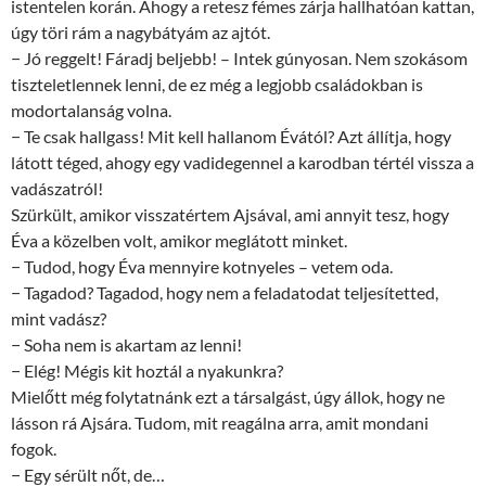
istentelen korán. Ahogy a retesz fémes zárja hallhatóan kattan,
úgy töri rám a nagybátyám az ajtót.
− Jó reggelt! Fáradj beljebb! – Intek gúnyosan. Nem szokásom
tiszteletlennek lenni, de ez még a legjobb családokban is
modortalanság volna.
− Te csak hallgass! Mit kell hallanom Évától? Azt állítja, hogy
látott téged, ahogy egy vadidegennel a karodban tértél vissza a
vadászatról!
Szürkült, amikor visszatértem Ajsával, ami annyit tesz, hogy
Éva a közelben volt, amikor meglátott minket.
− Tudod, hogy Éva mennyire kotnyeles – vetem oda.
− Tagadod? Tagadod, hogy nem a feladatodat teljesítetted,
mint vadász?
− Soha nem is akartam az lenni!
− Elég! Mégis kit hoztál a nyakunkra?
Mielőtt még folytatnánk ezt a társalgást, úgy állok, hogy ne
lásson rá Ajsára. Tudom, mit reagálna arra, amit mondani
fogok.
− Egy sérült nőt, de…