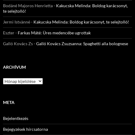
Bodáné Majoros Henrietta
-
Kakucska Melinda: Boldog karácsonyt,
te selejtolló!
Jermi Istvànné
-
Kakucska Melinda: Boldog karácsonyt, te selejtolló!
Eszter
-
Farkas Máté: Üres medencébe ugrottak
Galló Kovács Zs
-
Galló Kovács Zsuzsanna: Spaghetti alla bolognese
ARCHÍVUM
Archívum
META
Bejelentkezés
Bejegyzések hírcsatorna