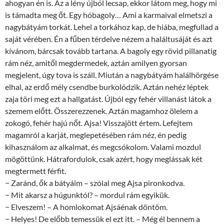
ahogyan én is. Az a lény újból lecsap, ekkor látom meg, hogy mi
is támadta meg őt. Egy hóbagoly… Ami a karmaival elmetszi a
nagybátyám torkát. Lehel a torkához kap, de hiába, megfullad a
saját vérében. Én a fűben térdelve nézem a haláltusáját és azt
kívánom, bárcsak tovább tartana. A bagoly egy rövid pillanatig
rám néz, amitől megdermedek, aztán amilyen gyorsan
megjelent, úgy tova is száll. Miután a nagybátyám halálhörgése
elhal, az erdő mély csendbe burkolódzik. Aztán nehéz léptek
zaja töri meg ezt a hallgatást. Újból egy fehér villanást látok a
szemem előtt. Összerezzenek. Aztán magamhoz ölelem a
zokogó, fehér hajú nőt. Ajsa! Visszajött értem. Lefejtem
magamról a karját, meglepetésében rám néz, én pedig
kihasználom az alkalmat, és megcsókolom. Valami mozdul
mögöttünk. Hátrafordulok, csak azért, hogy meglássak két
megtermett férfit.
− Zaránd, ők a bátyáim – szólal meg Ajsa pironkodva.
− Mit akarsz a húgunktól? – mordul rám egyikük.
− Elveszem! – A homlokomat Ajsáénak döntöm.
− Helyes! De előbb temessük el ezt itt. – Még él bennem a