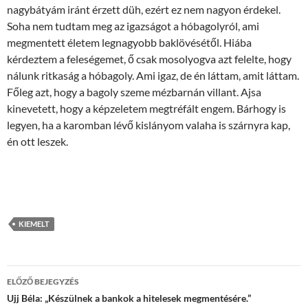
nagybátyám iránt érzett düh, ezért ez nem nagyon érdekel.
Soha nem tudtam meg az igazságot a hóbagolyról, ami
megmentett életem legnagyobb baklövésétől. Hiába
kérdeztem a feleségemet, ő csak mosolyogva azt felelte, hogy
nálunk ritkaság a hóbagoly. Ami igaz, de én láttam, amit láttam.
Főleg azt, hogy a bagoly szeme mézbarnán villant. Ajsa
kinevetett, hogy a képzeletem megtréfált engem. Bárhogy is
legyen, ha a karomban lévő kislányom valaha is szárnyra kap,
én ott leszek.
KIEMELT
Bejegyzések
ELŐZŐ BEJEGYZÉS
navigációja
Ujj Béla: „Készülnek a bankok a hitelesek megmentésére.”