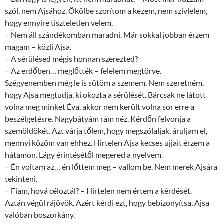
szól, nem Ajsához. Ökölbe szorítom a kezem, nem szívlelem,
hogy ennyire tiszteletlen velem.
− Nem áll szándékomban maradni. Már sokkal jobban érzem
magam – közli Ajsa.
− A sérülésed mégis honnan szerezted?
− Az erdőben… meglőtték – felelem megtörve.
Szégyenemben még le is sütöm a szemem. Nem szeretném,
hogy Ajsa megtudja, ki okozta a sérülését. Bárcsak ne látott
volna meg minket Éva, akkor nem került volna sor erre a
beszélgetésre. Nagybátyám rám néz. Kérdőn felvonja a
szemöldökét. Azt várja tőlem, hogy megszólaljak, áruljam el,
mennyi közöm van ehhez. Hirtelen Ajsa kecses ujjait érzem a
hátamon. Lágy érintésétől megered a nyelvem.
− Én voltam az… én lőttem meg – vallom be. Nem merek Ajsára
tekinteni.
− Fiam, hová céloztál? – Hirtelen nem értem a kérdését.
Aztán végül rájövök. Azért kérdi ezt, hogy bebizonyítsa, Ajsa
valóban boszorkány.