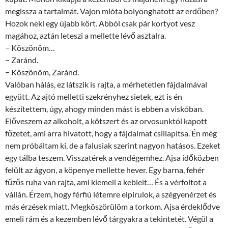
megissza a tartalmát. Vajon mióta bolyonghatott az erdőben?
Hozok neki egy újabb kört. Abból csak pár kortyot vesz
magához, aztán leteszi a mellette lévő asztalra.
− Köszönöm…
− Zaránd.
− Köszönöm, Zaránd.
Valóban hálás, ez látszik is rajta, a mérhetetlen fájdalmával
együtt. Az ajtó melletti szekrényhez sietek, ezt is én
készítettem, úgy, ahogy minden mást is ebben a viskóban.
Előveszem az alkoholt, a kötszert és az orvosunktól kapott
főzetet, ami arra hivatott, hogy a fájdalmat csillapítsa. Én még
nem próbáltam ki, de a falusiak szerint nagyon hatásos. Ezeket
egy tálba teszem. Visszatérek a vendégemhez. Ajsa időközben
felült az ágyon, a köpenye mellette hever. Egy barna, fehér
fűzős ruha van rajta, ami kiemeli a kebleit… És a vérfoltot a
vállán. Érzem, hogy férfiú létemre elpirulok, a szégyenérzet és
más érzések miatt. Megköszörülöm a torkom. Ajsa érdeklődve
emeli rám és a kezemben lévő tárgyakra a tekintetét. Végül a