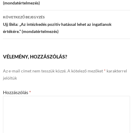
(mondatértelmezés)
KÖVETKEZŐ BEJEGYZÉS
Ujj Béla: „Az intézkedés pozitív hatással lehet az ingatlanok
értékére.” (mondatértelmezés)
VÉLEMÉNY, HOZZÁSZÓLÁS?
Az e-mail címet nem tesszük közzé.
A kötelező mezőket
*
karakterrel
jelöltük
Hozzászólás
*