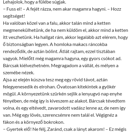
Lehajolok, hogy a fülébe súgjak.
− Fuss el! – A fejét rázza, nem akar magamra hagyni. – Hozz
segítséget!
Ha valóban közel van a falu, akkor talán mind a ketten
megmenekülhetünk, de ha nem küldöm el, akkor mind a ketten
itt veszhetünk. Ha hallgat rám, akkor legalább azt elérem, hogy
ő biztonságban legyen. A homloka makacs ráncokba
rendeződik, de aztán bólint. Átlát rajtam, ezzel tisztában
vagyok. Mielőtt még magamra hagyna, egy gyors csókot ad.
Bárcsak kiélvezhetném. Megragadom a vállát, és mélyen a
szemébe nézek.
Ajsa az elején kúszva tesz meg egy rövid távot, aztán
felegyenesedik és elrohan. Óvatosan kitekintek a gyökér
mögül. A környezetünk szürkén sejlik a lenyugvó nap enyhe
fényében, de még így is kiveszem az alakot. Bárcsak tévedtem
volna, és egy eltévedt, zavarodott vadász lenne az, de nem így
van. Még egy lövés, szerencsémre nem talál el. Végignéz a
fákon és a környező bokrokon.
− Gyertek elő! Ne félj, Zaránd, csak a lányt akarom! – Ez mégis