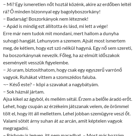
− Mi? Egy ismeretlen nőt hoztál közénk, akire az erdőben leltél
rá? Ő minden bizonnyal egy bagolyboszorkány!
− Badarság! Boszorkányok nem léteznek!
− Apád is mindig ezt állította és lásd, mi lett a vége!
Erre már nem tudok mit mondani, mert hallom a dunyha
suhogó hangját. Lehunyom a szemem. Ajsát most ismertem
meg, de kétlem, hogy ezt szó nélkül hagyná. Egy nő sem szereti,
ha boszorkánynak nevezik. Főleg, ha az elmúlt időszakok
eseményeit vesszük figyelembe.
− Jó uram, biztosíthatom, hogy csak egy egyszerű varrónő
vagyok. Ruhákat vittem a szomszédos faluba.
¬− Késő este? – köpi a szavakat a nagybátyám.
− Sok háznál jártam.
Ajsa kikel az ágyból, és mellém sétál. Érzem a belőle áradó erőt.
Lehet, hogy csupán az érzékeim játszanak velem, de örömmel
tölt el, hogy itt áll mellettem. Lehel jobban szemügyre veszi őt.
Valami sötét árny suhan át az arcán, amit képtelen vagyok
megragadni.
− Bárhogy is legyen, itt nem maradhat. – Most már hozzám