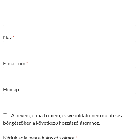
Név
*
E-mail cím
*
Honlap
A nevem, e-mail címem, és weboldalcímem mentése a
böngészőben a következő hozzászólásomhoz.
Kérjük adja meg a hiányzó számot
*