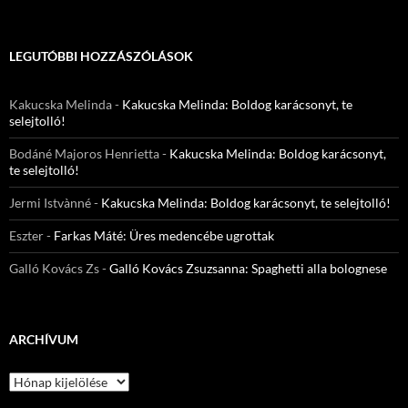
LEGUTÓBBI HOZZÁSZÓLÁSOK
Kakucska Melinda
-
Kakucska Melinda: Boldog karácsonyt, te
selejtolló!
Bodáné Majoros Henrietta
-
Kakucska Melinda: Boldog karácsonyt,
te selejtolló!
Jermi Istvànné
-
Kakucska Melinda: Boldog karácsonyt, te selejtolló!
Eszter
-
Farkas Máté: Üres medencébe ugrottak
Galló Kovács Zs
-
Galló Kovács Zsuzsanna: Spaghetti alla bolognese
ARCHÍVUM
Archívum