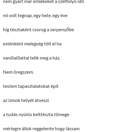
nem gyárt már emlékeket a szétfolyó idő
mi volt tegnap, egy hete, egy éve
híg tésztaként csorog a serpenyőbe
esténként melegség tölt el ha
vaníliaillattal telik meg a ház.
Nem öregszem.
testem tapasztalatokat épít
az izmok helyét átveszi
a tudás nyúlós kelttészta tömege
mérlegre állok reggelente hogy lássam