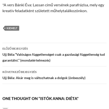
*A vers Bánki Éva: Lassan című versének parafrázisa, mely egy
kreatív feladatként született műhelytalálkozónkon.
KIEMELT
Bejegyzések
ELŐZŐ BEJEGYZÉS
navigációja
Ujj Béla:”Valóságos függetlenséget csak a gazdasági függetlenség tud
garantálni.” (mondatértelmezés)
KÖVETKEZŐ BEJEGYZÉS
Ujj Béla: Akár meg is változhatnak a dolgok (önbeszély)
ONE THOUGHT ON “ISTÓK ANNA: DIÉTA”