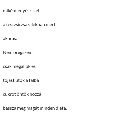
miként enyészik el
a testzsírzsázalékban mért
akarás.
Nem öregszem.
csak megállok és
tojást ütök a tálba
cukrot öntök hozzá
bassza meg magát minden diéta.