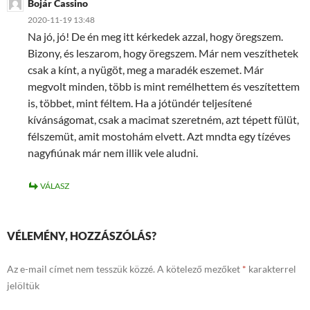
Bojár Cassino
2020-11-19 13:48
Na jó, jó! De én meg itt kérkedek azzal, hogy öregszem.
Bizony, és leszarom, hogy öregszem. Már nem veszíthetek
csak a kínt, a nyügöt, meg a maradék eszemet. Már
megvolt minden, több is mint remélhettem és veszítettem
is, többet, mint féltem. Ha a jótündér teljesítené
kívánságomat, csak a macimat szeretném, azt tépett fülüt,
félszemüt, amit mostohám elvett. Azt mndta egy tízéves
nagyfiúnak már nem illik vele aludni.
VÁLASZ
VÉLEMÉNY, HOZZÁSZÓLÁS?
Az e-mail címet nem tesszük közzé.
A kötelező mezőket
*
karakterrel
jelöltük