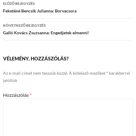
Bejegyzések
ELŐZŐ BEJEGYZÉS
navigációja
Feketéné Bencsik Julianna: Borvacsora
KÖVETKEZŐ BEJEGYZÉS
Galló Kovács Zsuzsanna: Engedjetek elmenni!
VÉLEMÉNY, HOZZÁSZÓLÁS?
Az e-mail címet nem tesszük közzé.
A kötelező mezőket
*
karakterrel
jelöltük
Hozzászólás
*