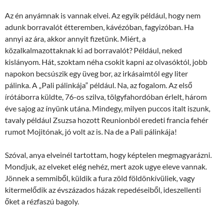
Az én anyámnak is vannak elvei. Az egyik például, hogy nem
adunk borravalót étteremben, kávézóban, fagyizóban. Ha
annyi az ára, akkor annyit fizetünk. Miért, a
közalkalmazottaknak ki ad borravalót? Például, neked
kislányom. Hát, szoktam néha csokit kapni az olvasóktól, jobb
napokon becsúszik egy üveg bor, az irkásaimtól egy liter
pálinka. A „Pali pálinkája” például. Na, az fogalom. Az első
írótáborra küldte, 76-os szilva, tölgyfahordóban érlelt, három
éve sajog az ínyünk utána. Mindegy, milyen puccos italt iszunk,
tavaly például Zsuzsa hozott Reunionból eredeti francia fehér
rumot Mojitónak, jó volt az is. Na de a Pali pálinkája!
Szóval, anya elveinél tartottam, hogy képtelen megmagyarázni.
Mondjuk, az elveket elég nehéz, mert azok ugye eleve vannak.
Jönnek a semmiből, küldik a fura zöld földönkívüliek, vagy
kitermelődik az évszázados házak repedéseiből, ideszellenti
őket a rézfaszú bagoly.