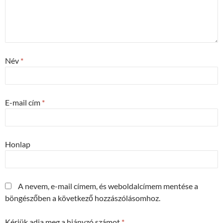
Név
*
E-mail cím
*
Honlap
A nevem, e-mail címem, és weboldalcímem mentése a
böngészőben a következő hozzászólásomhoz.
Kérjük adja meg a hiányzó számot
*