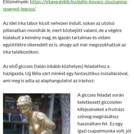
Előzmények:
https://irkave.gvkik.hu/gallo-kovacs-zsuzsanna-
spanyol-lepcso/
Az idei Irka tábor kicsit nehezen indult, sokan az utolsó
pillanatban mondták le, mert közbejött valami, de a végére
kialakult a kemény mag, és igazán tartalmas és vidám
együttlétre sikeredett ez is, ahogy azt már megszokhattuk az
irka találkozókon.
Az első giccses (talán inkább közhelyes) feladathoz a
házigazda, Ujj Béla várt minket egy fantasztikus installációval,
ami meg is adta az alaphangulatot az íráshoz:
A giccses feladat során
keletkezett giccstelen
kifejezéseket a frottázs
szöveg megírásához
használtam fel. Ez egy
igazi csapatmunka volt, jól