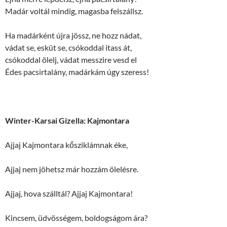
Madár voltál mindig, magasba felszállsz.
Ha madárként újra jössz, ne hozz nádat,
vádat se, esküt se, csókoddal itass át,
csókoddal ölelj, vádat messzire vesd el
Édes pacsirtalány, madárkám úgy szeress!
Winter-Karsai Gizella: Kajmontara
Ajjaj Kajmontara kősziklámnak éke,
Ajjaj nem jöhetsz már hozzám ölelésre.
Ajjaj, hova szálltál? Ajjaj Kajmontara!
Kincsem, üdvösségem, boldogságom ára?