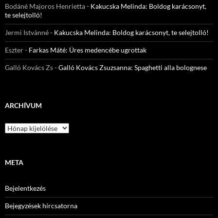
Bodáné Majoros Henrietta
-
Kakucska Melinda: Boldog karácsonyt,
te selejtolló!
Jermi Istvànné
-
Kakucska Melinda: Boldog karácsonyt, te selejtolló!
Eszter
-
Farkas Máté: Üres medencébe ugrottak
Galló Kovács Zs
-
Galló Kovács Zsuzsanna: Spaghetti alla bolognese
ARCHÍVUM
Archívum
META
Bejelentkezés
Bejegyzések hírcsatorna