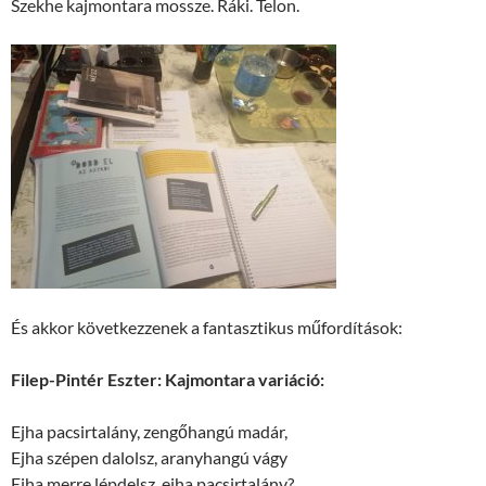
Szekhe kajmontara mossze. Ráki. Telon.
És akkor következzenek a fantasztikus műfordítások:
Filep-Pintér Eszter: Kajmontara variáció:
Ejha pacsirtalány, zengőhangú madár,
Ejha szépen dalolsz, aranyhangú vágy
Ejha merre lépdelsz, ejha pacsirtalány?