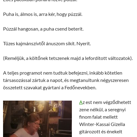
Puha is, álmos is, arra kér, hogy púzzál.
Púzzál hangosan, a puha csend beterít.
Tüzes kajmánszívtől ánuszom sikít. Nyerít.
(Reméljük, a költőnek tetszenek majd a lefordított változatok).
A teljes programot nem tudtuk befejezni, inkább kötetlen
társasozással zártuk a napot, és megtanultunk négyszeresen
összetett szavakat gyártani a Fedőnevekben.
A
z est nem végződhetett
zene nélkül, a seregnyi
finom falat mellett
Winter-Kassai Gizella
gitározott és énekelt