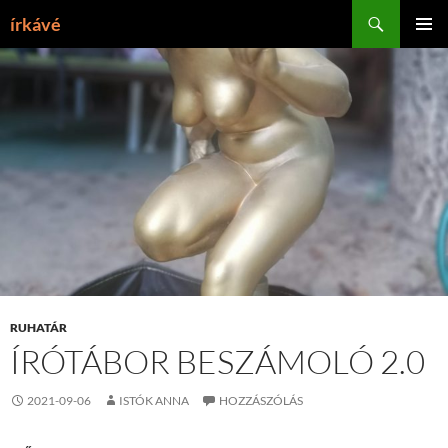
Tartalomhoz
Keresés
írkávé
ELSŐDL
MENÜ
RUHATÁR
ÍRÓTÁBOR BESZÁMOLÓ 2.0
2021-09-06
ISTÓK ANNA
HOZZÁSZÓLÁS