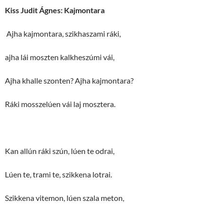
Kiss Judit Ágnes: Kajmontara
Ajha kajmontara, szikhaszami ráki,
ajha lái moszten kalkheszúmi vái,
Ajha khalle szonten? Ajha kajmontara?
Ráki mosszelúen vái laj mosztera.
Kan allún ráki szún, lúen te odrai,
Lúen te, trami te, szikkena lotrai.
Szikkena vitemon, lúen szala meton,