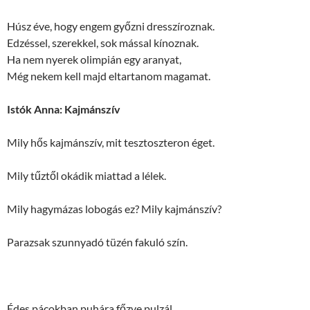
Húsz éve, hogy engem győzni dresszíroznak.
Edzéssel, szerekkel, sok mással kínoznak.
Ha nem nyerek olimpián egy aranyat,
Még nekem kell majd eltartanom magamat.
Istók Anna: Kajmánszív
Mily hős kajmánszív, mit tesztoszteron éget.
Mily tűztől okádik miattad a lélek.
Mily hagymázas lobogás ez? Mily kajmánszív?
Parazsak szunnyadó tüzén fakuló szín.
Édes pácokban puhára főzve pulzál.