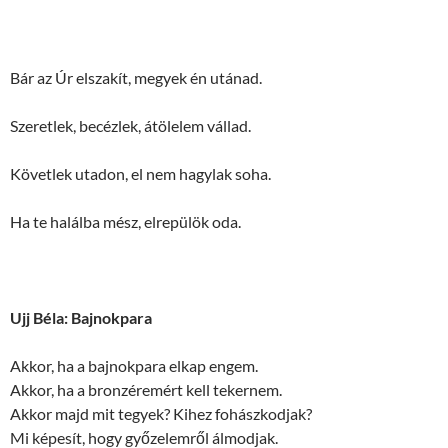
Bár az Úr elszakít, megyek én utánad.
Szeretlek, becézlek, átölelem vállad.
Követlek utadon, el nem hagylak soha.
Ha te halálba mész, elrepülök oda.
Ujj Béla: Bajnokpara
Akkor, ha a bajnokpara elkap engem.
Akkor, ha a bronzéremért kell tekernem.
Akkor majd mit tegyek? Kihez fohászkodjak?
Mi képesít, hogy győzelemről álmodjak.