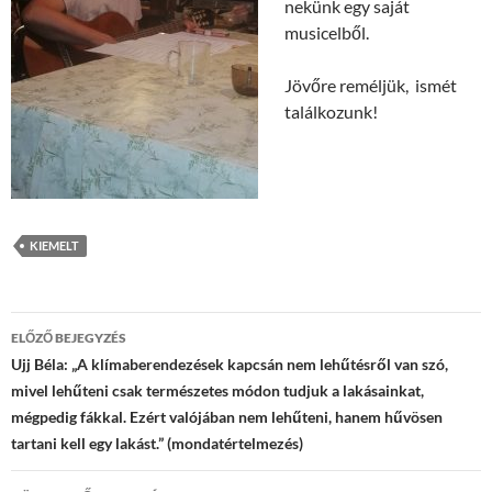
nekünk egy saját
musicelből.
Jövőre reméljük, ismét
találkozunk!
KIEMELT
Bejegyzések
ELŐZŐ BEJEGYZÉS
navigációja
Ujj Béla: „A klímaberendezések kapcsán nem lehűtésről van szó,
mivel lehűteni csak természetes módon tudjuk a lakásainkat,
mégpedig fákkal. Ezért valójában nem lehűteni, hanem hűvösen
tartani kell egy lakást.” (mondatértelmezés)