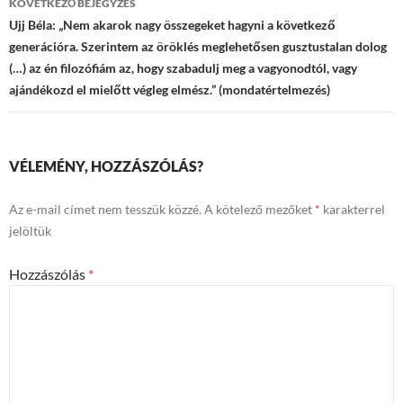
KÖVETKEZŐ BEJEGYZÉS
Ujj Béla: „Nem akarok nagy összegeket hagyni a következő
generációra. Szerintem az öröklés meglehetősen gusztustalan dolog
(…) az én filozófiám az, hogy szabadulj meg a vagyonodtól, vagy
ajándékozd el mielőtt végleg elmész.” (mondatértelmezés)
VÉLEMÉNY, HOZZÁSZÓLÁS?
Az e-mail címet nem tesszük közzé.
A kötelező mezőket
*
karakterrel
jelöltük
Hozzászólás
*