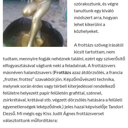
szórakoztunk, és végre
tanultunk egy kiváló
módszert arra, hogyan
lehet kikerülni a
közhelyeket.
A frottázs szöveg írásától
kicsit tartottam, nem
tudtam, mennyire fogják nehéznek találni, ezért egy szíverősítő
elfogyasztásával vágtunk neki a feladatnak. A frottázsvers
másnéven halandzsavers (
Frottázs
azaz átdörzsölés, a francia
„frotter, frottez” szavakból jön. Képzőművészeti technika,
melynek során érdes vagy térbeli kiterjedéssel rendelkező
felületre helyezett papír felületén grafittal, szénnel,
zsírkrétával, krétával stb. végzett dörzsölés hatására a felületi
egyenetlenségek leképződnek.) jeles hazai képviselője Tandori
Dezső. Mi mégis egy Kiss Judit Ágnes frottázsverset
választottunk műfordításra: