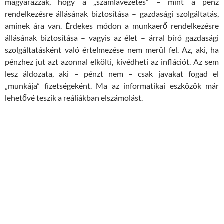
magyarázzák, hogy a „számlavezetés” – mint a pénz
rendelkezésre állásának biztosítása – gazdasági szolgáltatás,
aminek ára van. Érdekes módon a munkaerő rendelkezésre
állásának biztosítása – vagyis az élet – árral bíró gazdasági
szolgáltatásként való értelmezése nem merül fel. Az, aki, ha
pénzhez jut azt azonnal elkölti, kivédheti az inflációt. Az sem
lesz áldozata, aki – pénzt nem – csak javakat fogad el
„munkája” fizetségeként. Ma az informatikai eszközök már
lehetővé teszik a reáliákban elszámolást.