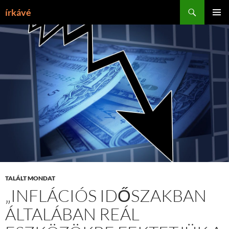
Tartalomhoz
Keresés
írkávé
ELSŐDL
MENÜ
TALÁLT MONDAT
„INFLÁCIÓS IDŐSZAKBAN
ÁLTALÁBAN REÁL