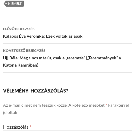
KIEMELT
Bejegyzések
ELŐZŐ BEJEGYZÉS
navigációja
Kalapos Éva Veronika: Ezek voltak az apák
KÖVETKEZŐ BEJEGYZÉS
Ujj Béla: Még sincs más út, csak a „teremtés” („Teremtmények” a
Katona Kamrában)
VÉLEMÉNY, HOZZÁSZÓLÁS?
Az e-mail címet nem tesszük közzé.
A kötelező mezőket
*
karakterrel
jelöltük
Hozzászólás
*