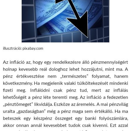
illusztráció: pixabay.com
Az infláció az, hogy egy rendelkezésre álló pénzmennyiségért
holnap kevesebb reál dologhoz lehet hozzájutni, mint ma. A
pénz értékvesztése nem „természetes” folyamat, hanem
következmény. Ha megjelenik valaki túlköltekezését mindenki
fizeti meg. Inflálódni csak pénz tud, mert az inflálás
lehetőségét a pénz léte teremti meg. Az infláció a fedezetlen
„pénztömeget” likvidálja. Eszköze az áremelés. A mai pénzvilág
uralta „gazdaságban” még a pénz maga sem értékálló. Ha ma
beteszek egy készpénz összeget egy banki folyószámlára,
akkor onnan annál kevesebbet tudok csak kivenni. Ezt azzal