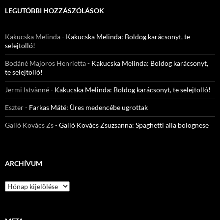
LEGUTÓBBI HOZZÁSZÓLÁSOK
Kakucska Melinda
-
Kakucska Melinda: Boldog karácsonyt, te
selejtolló!
Bodáné Majoros Henrietta
-
Kakucska Melinda: Boldog karácsonyt,
te selejtolló!
Jermi Istvànné
-
Kakucska Melinda: Boldog karácsonyt, te selejtolló!
Eszter
-
Farkas Máté: Üres medencébe ugrottak
Galló Kovács Zs
-
Galló Kovács Zsuzsanna: Spaghetti alla bolognese
ARCHÍVUM
Archívum