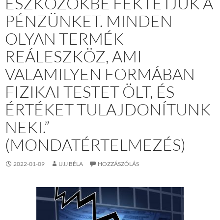
ESZKÖZÖKBE FEKTETJÜK A
PÉNZÜNKET. MINDEN
OLYAN TERMÉK
REÁLESZKÖZ, AMI
VALAMILYEN FORMÁBAN
FIZIKAI TESTET ÖLT, ÉS
ÉRTÉKET TULAJDONÍTUNK
NEKI.”
(MONDATÉRTELMEZÉS)
2022-01-09
UJJ BÉLA
HOZZÁSZÓLÁS