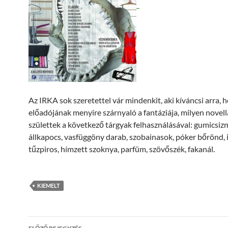
Az IRKA sok szeretettel vár mindenkit, aki kíváncsi arra, 
előadójának menyire szárnyaló a fantáziája, milyen novell
születtek a következő tárgyak felhasználásával: gumicsiz
állkapocs, vasfüggöny darab, szobainasok, póker bőrönd, 
tűzpiros, hímzett szoknya, parfüm, szövőszék, fakanál.
KIEMELT
Bejegyzések