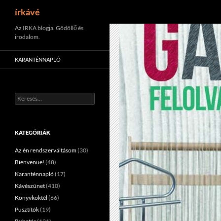
Keresés
írkávé
Tartalomhoz
Az IRKA blogja. Gödöllő és
irodalom.
KARANTÉNNAPLÓ
Keresés:
KATEGÓRIÁK
Az én rendszerváltásom
(30)
Bienvenue!
(48)
Karanténnapló
(17)
Kávészünet
(410)
Könyvkoktél
(66)
Pusztítók
(19)