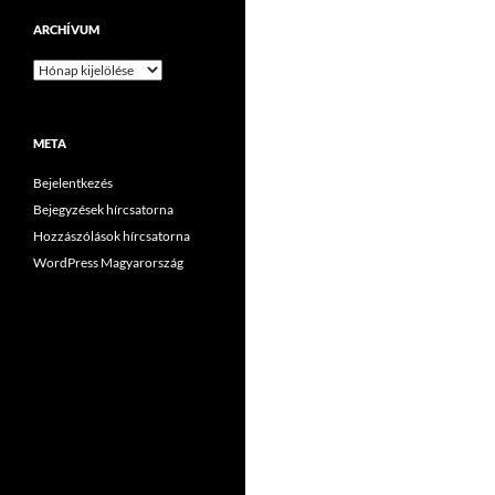
ARCHÍVUM
Archívum
META
Bejelentkezés
Bejegyzések hírcsatorna
Hozzászólások hírcsatorna
WordPress Magyarország