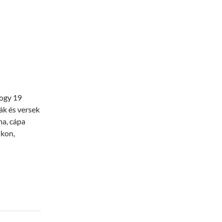
hogy 19
ák és versek
ma, cápa
ikon,