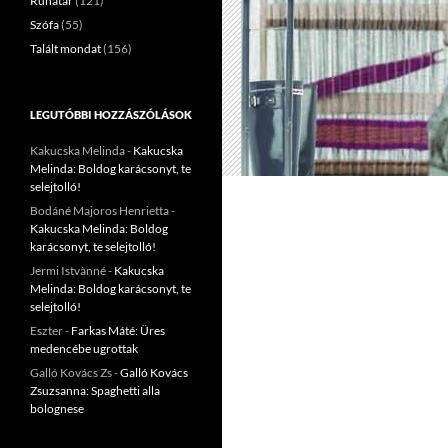
Ruhatár
(121)
Szófa
(55)
Talált mondat
(156)
LEGUTÓBBI HOZZÁSZÓLÁSOK
Kakucska Melinda
-
Kakucska
Melinda: Boldog karácsonyt, te
selejtolló!
Bodáné Majoros Henrietta
-
Kakucska Melinda: Boldog
karácsonyt, te selejtolló!
Jermi Istvànné
-
Kakucska
Melinda: Boldog karácsonyt, te
selejtolló!
Eszter
-
Farkas Máté: Üres
medencébe ugrottak
Galló Kovács Zs
-
Galló Kovács
Zsuzsanna: Spaghetti alla
bolognese