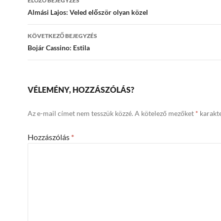
ELŐZŐ BEJEGYZÉS
navigációja
Almási Lajos: Veled először olyan közel
KÖVETKEZŐ BEJEGYZÉS
Bojár Cassino: Estila
VÉLEMÉNY, HOZZÁSZÓLÁS?
Az e-mail címet nem tesszük közzé.
A kötelező mezőket
*
karakte
Hozzászólás
*