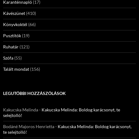
Karanténnapló
(17)
Kávészünet
(410)
Könyvkoktél
(66)
Pusztítók
(19)
Ruhatár
(121)
Szófa
(55)
Talált mondat
(156)
LEGUTÓBBI HOZZÁSZÓLÁSOK
Kakucska Melinda
-
Kakucska Melinda: Boldog karácsonyt, te
selejtolló!
Bodáné Majoros Henrietta
-
Kakucska Melinda: Boldog karácsonyt,
te selejtolló!