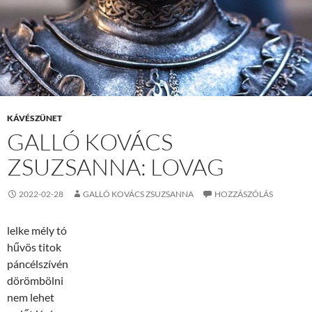
KÁVÉSZÜNET
GALLÓ KOVÁCS
ZSUZSANNA: LOVAG
2022-02-28
GALLÓ KOVÁCS ZSUZSANNA
HOZZÁSZÓLÁS
lelke mély tó
hűvös titok
páncélszívén
dörömbölni
nem lehet