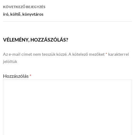
KÖVETKEZŐ BEJEGYZÉS
író, költő, könyvtáros
VÉLEMÉNY, HOZZÁSZÓLÁS?
Az e-mail címet nem tesszük közzé.
A kötelező mezőket
*
karakterrel
jelöltük
Hozzászólás
*