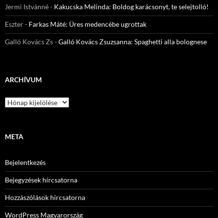
Jermi Istvànné
-
Kakucska Melinda: Boldog karácsonyt, te selejtolló!
Eszter
-
Farkas Máté: Üres medencébe ugrottak
Galló Kovács Zs
-
Galló Kovács Zsuzsanna: Spaghetti alla bolognese
ARCHÍVUM
Archívum
META
Bejelentkezés
Bejegyzések hírcsatorna
Hozzászólások hírcsatorna
WordPress Magyarország