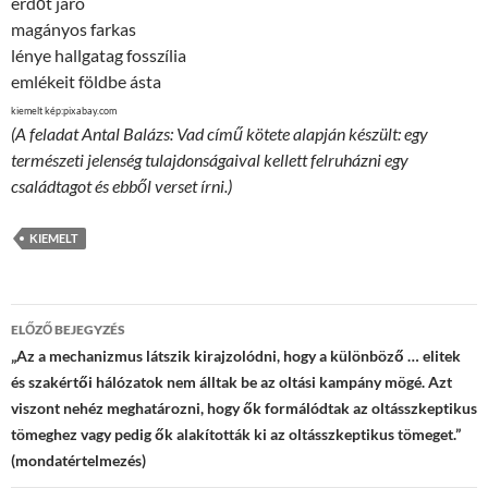
erdőt járó
magányos farkas
lénye hallgatag fosszília
emlékeit földbe ásta
kiemelt kép:pixabay.com
(A feladat Antal Balázs: Vad című kötete alapján készült: egy
természeti jelenség tulajdonságaival kellett felruházni egy
családtagot és ebből verset írni.)
KIEMELT
Bejegyzések
ELŐZŐ BEJEGYZÉS
navigációja
„Az a mechanizmus látszik kirajzolódni, hogy a különböző … elitek
és szakértői hálózatok nem álltak be az oltási kampány mögé. Azt
viszont nehéz meghatározni, hogy ők formálódtak az oltásszkeptikus
tömeghez vagy pedig ők alakították ki az oltásszkeptikus tömeget.”
(mondatértelmezés)