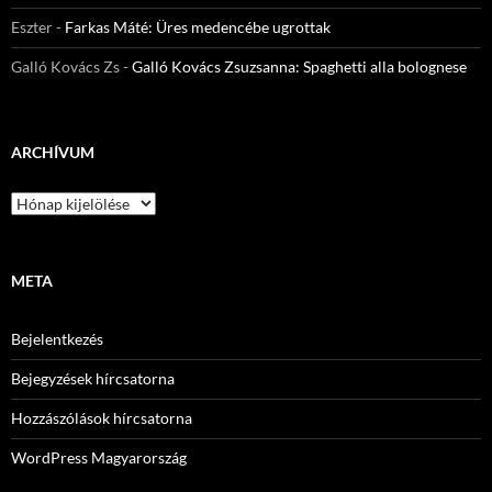
Eszter
-
Farkas Máté: Üres medencébe ugrottak
Galló Kovács Zs
-
Galló Kovács Zsuzsanna: Spaghetti alla bolognese
ARCHÍVUM
Archívum
META
Bejelentkezés
Bejegyzések hírcsatorna
Hozzászólások hírcsatorna
WordPress Magyarország