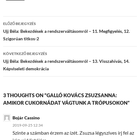
Bejegyzések
ELŐZŐ BEJEGYZÉS
navigációja
Ujj Béla: Bekezdések a rendszerváltásomról – 11. Megfigyelés, 12.
Szigorúan titkos-2
KÖVETKEZŐ BEJEGYZÉS
Ujj Béla: Bekezdések a rendszerváltásomról – 13. Visszahívás, 14.
Képviseleti demokrácia
3 THOUGHTS ON “GALLÓ KOVÁCS ZSUZSANNA:
AMIKOR CUKORNÁDAT VÁGTUNK A TRÓPUSOKON”
Bojár Cassino
2019-09-25 12:34
Szinte a számban érzem az ízét. Zsuzsa légyszives írj fel az