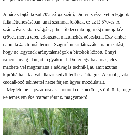
A nádak fajtái közül 70% sárga-szárú, Didier is részt vett a legjobb
fajta létrehozásában, amit számmal jelöltek, ez az R 570-es. A
száraz évszakban vágják, júliustól decemberig, még mindig kézi
erővel, mert a terep adottságai miatt nehéz gépesíteni. Egy ember
naponta 4-5 tonnát termel. Szigorúan korlátozzák a napi leadást,
hogy ne legyenek aránytalanságok a birtokok között. Ennyi
ismeretanyag után jött a gyakorlat: Didier egy hatalmas, éles
machete-vel megmutatta a nádvágás technikáját, amit azután
kipróbálhattak a vállalkozó kedvű férfi családtagok. A kreol gazda
csodálkozó tekintettel nézte férjem ügyes mozdulatait.
– Megfelelne napszámosnak – mondta elismerően, s örültünk, hogy
kellemes emléke maradt rólunk, magyarokról.