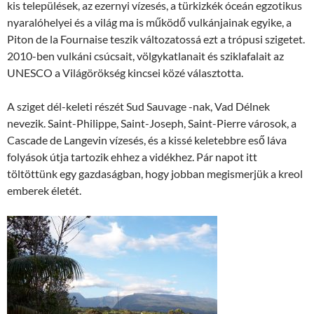
kis települések, az ezernyi vízesés, a türkizkék óceán egzotikus
nyaralóhelyei és a világ ma is működő vulkánjainak egyike, a
Piton de la Fournaise teszik változatossá ezt a trópusi szigetet.
2010-ben vulkáni csúcsait, völgykatlanait és sziklafalait az
UNESCO a Világörökség kincsei közé választotta.
A sziget dél-keleti részét Sud Sauvage -nak, Vad Délnek
nevezik. Saint-Philippe, Saint-Joseph, Saint-Pierre városok, a
Cascade de Langevin vízesés, és a kissé keletebbre eső láva
folyások útja tartozik ehhez a vidékhez. Pár napot itt
töltöttünk egy gazdaságban, hogy jobban megismerjük a kreol
emberek életét.