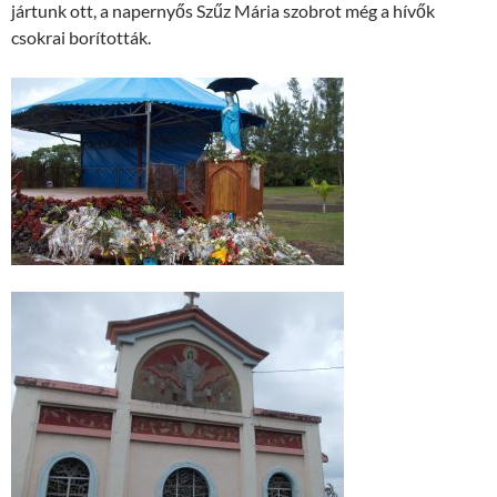
jártunk ott, a napernyős Szűz Mária szobrot még a hívők
csokrai borították.