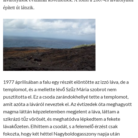
épített út látszik.
1977 áprilisában a falu egy részét elöntötte az izzó láva, de a
templomot, és a mellette lévő Szűz Mária szobrot nem
pusztította el. Ez a csoda zarándokhellyé tette a templomot,
amit azóta a láváról neveztek el. Az évtizedek óta meghagyott
magma láttán képzeletemben megjelent a láva, láttam a
szikrázó tűz vörösét, és meghatódva lépkedtem a fekete
lávakőzeten. Elhittem a csodát, s a felemelő érzést csak
fokozta, hogy két héttel Nagyboldogasszony napja után