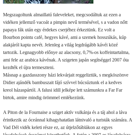
Megszagoltunk almaillatú faleveleket, megcsodáltuk az ezen a
vidéken jellemző vacoát a pimpin nevű termésével, s a vadon nőtt
papaya fák után egy érdekes cserjéhez érkeztünk. Ez volt a
Bourbon pointu café, hegyes kávé, ami a szemek hosszúkás, kúp
alakjáról kapta nevét. Jelenleg a világ legdrágább kávéi közé
tartozik. Legnagyobb előnye az alacsony, 0,7%-os koffeintartalma,
ami fele az arabica kávénak. A szigeten japán segítséggel 2007 óta
kezdték el újra termeszteni.
Másnap a gazdasszony házi lekvárjait reggeliztük, s megköszönve
Didier ajándék bambuszait fájó szívvel búcsúztunk el a kedves
kreol házaspártól. A falusi idill jelképe lett számunkra a Far Far
birtok, amire mindig örömmel emlékezünk.
A Piton de la Fournaise a sziget aktív vulkánja és a táj ahol a láva
érintkezik az óceánnal kihagyhatatlan látnivaló a turisták számára. A
Vad Dél vidék keleti része ez, az útjelzőtáblákon az egyes
lávafolyások évszámai követhetőek. A fotón a 2007-es lávafolyásra