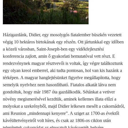
Házigazdánk, Didier, egy mosolygós fiatalember büszkén vezetett
végig 10 hektáros birtokának egy részén. Ott jártunkkal egy időben
a közeli városban, Saint-Joseph-ben egy vidékfejlesztési
konferencia zajlott, amin ő gyakorlati bemutatóval vett részt. E
rendezvénynek magyar résztvevői is voltak, így végre találkoztunk
egy olyan kreol emberrel, aki tudta pontosan, hol van kis hazánk a
térképen. A magyar hanglejtésünket figyelve megállapította, hogy
semelyik nyelvhez nem hasonlítható. Fiatalos alkatát látva nem
gondoltuk, hogy már 1987 óta gazdálkodik. Sétánkat a vetiver
növény megismerésével kezdtük, aminek kellemes illata elűzi a
molyokat a szekrényből, majd Didier lelkesen mesélt a cukornádról,
ami Reunion „mindennapi kenyere”. A sziget az 1700-as évektől
kávéültetvényeiről volt híres, és csak az 1806-os ciklon után
telepítettek cukornádat az elpusztult kávécserjék helyére.