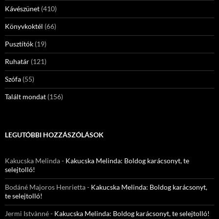
Kávészünet
(410)
Könyvkoktél
(66)
Pusztítók
(19)
Ruhatár
(121)
Szófa
(55)
Talált mondat
(156)
LEGUTÓBBI HOZZÁSZÓLÁSOK
Kakucska Melinda
-
Kakucska Melinda: Boldog karácsonyt, te
selejtolló!
Bodáné Majoros Henrietta
-
Kakucska Melinda: Boldog karácsonyt,
te selejtolló!
Jermi Istvànné
-
Kakucska Melinda: Boldog karácsonyt, te selejtolló!