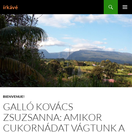
Tartalomhoz
Keresés
írkávé
ELSŐDL
MENÜ
BIENVENUE!
GALLÓ KOVÁCS
ZSUZSANNA: AMIKOR
CUKORNÁDAT VÁGTUNK A