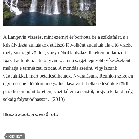
A Langevin vízesés, mint ezernyi ér borította be a sziklafalat, s a
kristálytiszta zuhatagok átlátszó fátyolként zúdultak alá a tó vizébe,
mely smaragd zölden, vagy néhol lapis-lazuli kéken hullámzott.
Igazat adtunk az útikönyvnek, ami a sziget legszebb vízeséseként
méltatja e természeti csodát. A mondás szerint, vigyázzunk
vágyainkkal, mert beteljesülhetnek. Nyaralásunk Reunion szigeten
egy mesébe illő álom megvalósulása volt. Lelkesedésünk e földi
paradicsom iránt töretlen, s azt kérem a sorstól, hogy a kaland még
sokáig folytatódhasson. (2010)
Illusztrációk: a szerző fotói
KIEMELT