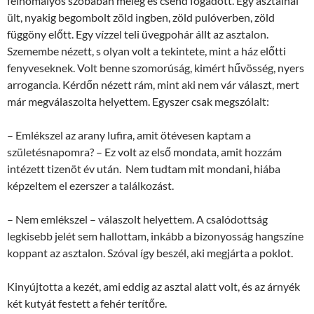
félhomályos szobában meleg és csend fogadott. Egy asztalnál
ült, nyakig begombolt zöld ingben, zöld pulóverben, zöld
függöny előtt. Egy vízzel teli üvegpohár állt az asztalon.
Szemembe nézett, s olyan volt a tekintete, mint a ház előtti
fenyveseknek. Volt benne szomorúság, kimért hűvösség, nyers
arrogancia. Kérdőn nézett rám, mint aki nem vár választ, mert
már megválaszolta helyettem. Egyszer csak megszólalt:
– Emlékszel az arany lufira, amit ötévesen kaptam a
születésnapomra? – Ez volt az első mondata, amit hozzám
intézett tizenöt év után. Nem tudtam mit mondani, hiába
képzeltem el ezerszer a találkozást.
– Nem emlékszel – válaszolt helyettem. A csalódottság
legkisebb jelét sem hallottam, inkább a bizonyosság hangszíne
koppant az asztalon. Szóval így beszél, aki megjárta a poklot.
Kinyújtotta a kezét, ami eddig az asztal alatt volt, és az árnyék
két kutyát festett a fehér terítőre.