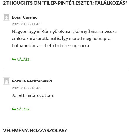
2 THOUGHTS ON “FILEP-PINTÉR ESZTER: TALÁLKOZÁS”
Bojár Cassino
2021-01-08 11:47
Nagyon úgy ír. Könnyű olvasni, könnyű vissza-vissza
emlékezni akaratlanul is. Így marad meg holnapra,
holnaputánra … betü betüre, sor, sorra.
VÁLASZ
Rozalia Rechtenwald
2021-01-08 16:46
Jó lett, határozottan!
VÁLASZ
VÉLEMÉNY, HOZZÁSZÓLÁS?