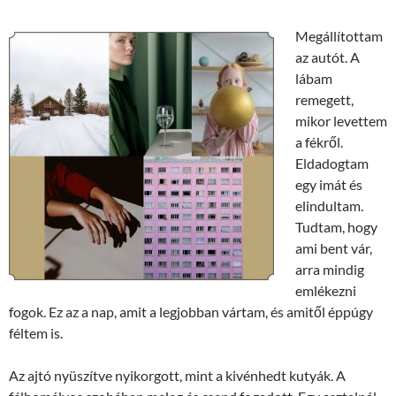
Megállítottam
az autót. A
lábam
remegett,
mikor levettem
a fékről.
Eldadogtam
egy imát és
elindultam.
Tudtam, hogy
ami bent vár,
arra mindig
emlékezni
fogok. Ez az a nap, amit a legjobban vártam, és amitől éppúgy
féltem is.
Az ajtó nyüszítve nyikorgott, mint a kivénhedt kutyák. A