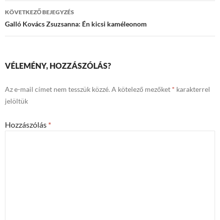
KÖVETKEZŐ BEJEGYZÉS
Galló Kovács Zsuzsanna: Én kicsi kaméleonom
VÉLEMÉNY, HOZZÁSZÓLÁS?
Az e-mail címet nem tesszük közzé.
A kötelező mezőket
*
karakterrel
jelöltük
Hozzászólás
*