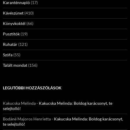
Karanténnapló
(17)
Kávészünet
(410)
Könyvkoktél
(66)
Pusztítók
(19)
Ruhatár
(121)
Szófa
(55)
Talált mondat
(156)
LEGUTÓBBI HOZZÁSZÓLÁSOK
Kakucska Melinda
-
Kakucska Melinda: Boldog karácsonyt, te
selejtolló!
Bodáné Majoros Henrietta
-
Kakucska Melinda: Boldog karácsonyt,
te selejtolló!