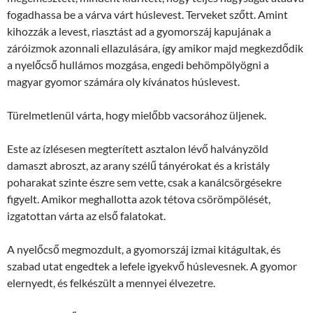
fogadhassa be a várva várt húslevest. Terveket szőtt. Amint
kihozzák a levest, riasztást ad a gyomorszáj kapujának a
záróizmok azonnali ellazulására, így amikor majd megkezdődik
a nyelőcső hullámos mozgása, engedi behömpölyögni a
magyar gyomor számára oly kívánatos húslevest.
Türelmetlenül várta, hogy mielőbb vacsorához üljenek.
Este az ízlésesen megterített asztalon lévő halványzöld
damaszt abroszt, az arany szélű tányérokat és a kristály
poharakat szinte észre sem vette, csak a kanálcsörgésekre
figyelt. Amikor meghallotta azok tétova csörömpölését,
izgatottan várta az első falatokat.
A nyelőcső megmozdult, a gyomorszáj izmai kitágultak, és
szabad utat engedtek a lefele igyekvő húslevesnek. A gyomor
elernyedt, és felkészült a mennyei élvezetre.