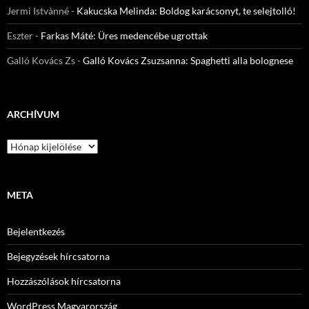
Jermi Istvànné
-
Kakucska Melinda: Boldog karácsonyt, te selejtolló!
Eszter
-
Farkas Máté: Üres medencébe ugrottak
Galló Kovács Zs
-
Galló Kovács Zsuzsanna: Spaghetti alla bolognese
ARCHÍVUM
Archívum
META
Bejelentkezés
Bejegyzések hírcsatorna
Hozzászólások hírcsatorna
WordPress Magyarország