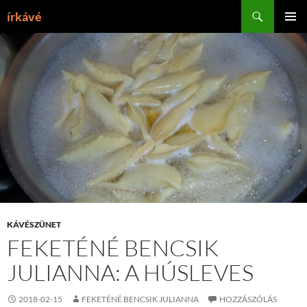
Tartalomhoz
Keresés
írkávé
ELSŐDL
MENÜ
KÁVÉSZÜNET
FEKETÉNÉ BENCSIK
JULIANNA: A HÚSLEVES
2018-02-15
FEKETÉNÉ BENCSIK JULIANNA
HOZZÁSZÓLÁS