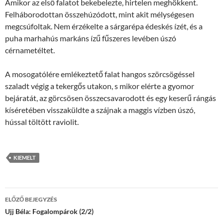
Amikor az első falatot bekebelezte, hirtelen meghökkent.
Felháborodottan összehúzódott, mint akit mélységesen
megcsúfoltak. Nem érzékelte a sárgarépa édeskés ízét, és a
puha marhahús markáns ízű fűszeres levében úszó
cérnametéltet.
A mosogatólére emlékeztető falat hangos szörcsögéssel
szaladt végig a tekergős utakon, s mikor elérte a gyomor
bejáratát, az görcsösen összecsavarodott és egy keserű rángás
kíséretében visszaküldte a szájnak a maggis vízben úszó,
hússal töltött raviolit.
KIEMELT
Bejegyzések
ELŐZŐ BEJEGYZÉS
navigációja
Ujj Béla: Fogalompárok (2/2)