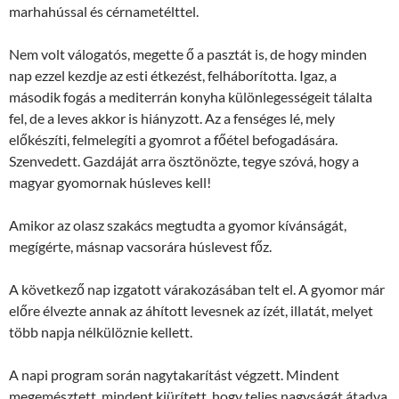
marhahússal és cérnametélttel.
Nem volt válogatós, megette ő a pasztát is, de hogy minden
nap ezzel kezdje az esti étkezést, felháborította. Igaz, a
második fogás a mediterrán konyha különlegességeit tálalta
fel, de a leves akkor is hiányzott. Az a fenséges lé, mely
előkészíti, felmelegíti a gyomrot a főétel befogadására.
Szenvedett. Gazdáját arra ösztönözte, tegye szóvá, hogy a
magyar gyomornak húsleves kell!
Amikor az olasz szakács megtudta a gyomor kívánságát,
megígérte, másnap vacsorára húslevest főz.
A következő nap izgatott várakozásában telt el. A gyomor már
előre élvezte annak az áhított levesnek az ízét, illatát, melyet
több napja nélkülöznie kellett.
A napi program során nagytakarítást végzett. Mindent
megemésztett, mindent kiürített, hogy teljes nagyságát átadva