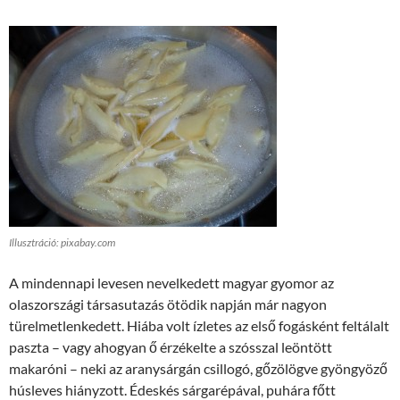
Illusztráció: pixabay.com
A mindennapi levesen nevelkedett magyar gyomor az
olaszországi társasutazás ötödik napján már nagyon
türelmetlenkedett. Hiába volt ízletes az első fogásként feltálalt
paszta – vagy ahogyan ő érzékelte a szósszal leöntött
makaróni – neki az aranysárgán csillogó, gőzölögve gyöngyöző
húsleves hiányzott. Édeskés sárgarépával, puhára főtt