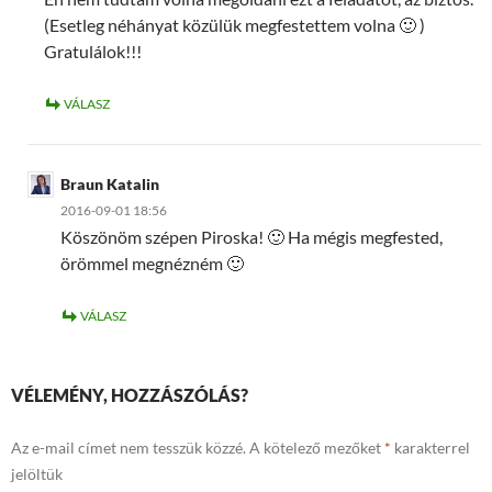
(Esetleg néhányat közülük megfestettem volna 🙂 )
Gratulálok!!!
VÁLASZ
Braun Katalin
2016-09-01 18:56
Köszönöm szépen Piroska! 🙂 Ha mégis megfested,
örömmel megnézném 🙂
VÁLASZ
VÉLEMÉNY, HOZZÁSZÓLÁS?
Az e-mail címet nem tesszük közzé.
A kötelező mezőket
*
karakterrel
jelöltük