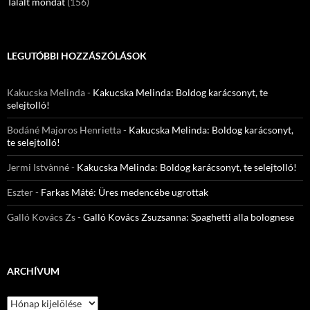
Talált mondat
(156)
LEGUTÓBBI HOZZÁSZÓLÁSOK
Kakucska Melinda
-
Kakucska Melinda: Boldog karácsonyt, te
selejtolló!
Bodáné Majoros Henrietta
-
Kakucska Melinda: Boldog karácsonyt,
te selejtolló!
Jermi Istvànné
-
Kakucska Melinda: Boldog karácsonyt, te selejtolló!
Eszter
-
Farkas Máté: Üres medencébe ugrottak
Galló Kovács Zs
-
Galló Kovács Zsuzsanna: Spaghetti alla bolognese
ARCHÍVUM
Archívum