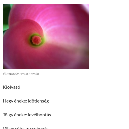
Illusztráció: Braun Katalin
Kiolvasó
Hegy éneke: időtlenség
Tölgy éneke: levélbontás
Völgy sóhaja: csobogás