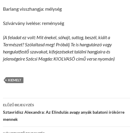
Barlang visszhangja: mélység
Szivárvány ívelése: reménység
(A feladat ez volt: Mit énekel, sóhajt, suttog, beszél, kiált a
Természet? Szólaltasd meg! Próbálj Te is hangutánzó vagy
hangulatfestő szavakat, kifejezéseket találni hangjaira és
jelenségeire Szécsi Magda: KIOLVASÓ című verse nyomán)
KIEMELT
Bejegyzések
ELŐZŐ BEJEGYZÉS
navigációja
Sztavridisz Alexandra: Az Elindulás avagy anyák balatoni írókörre
mennek