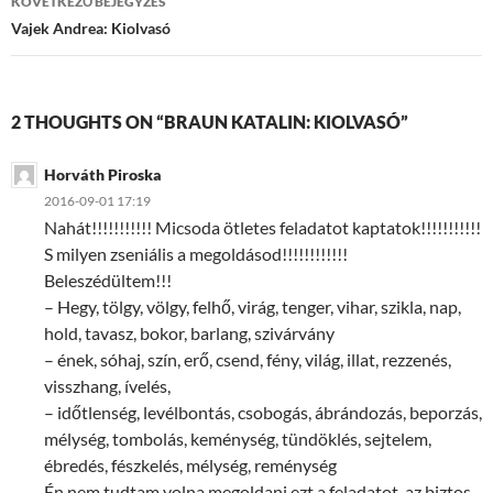
KÖVETKEZŐ BEJEGYZÉS
Vajek Andrea: Kiolvasó
2 THOUGHTS ON “BRAUN KATALIN: KIOLVASÓ”
Horváth Piroska
2016-09-01 17:19
Nahát!!!!!!!!!!! Micsoda ötletes feladatot kaptatok!!!!!!!!!!!
S milyen zseniális a megoldásod!!!!!!!!!!!!
Beleszédültem!!!
– Hegy, tölgy, völgy, felhő, virág, tenger, vihar, szikla, nap,
hold, tavasz, bokor, barlang, szivárvány
– ének, sóhaj, szín, erő, csend, fény, világ, illat, rezzenés,
visszhang, ívelés,
– időtlenség, levélbontás, csobogás, ábrándozás, beporzás,
mélység, tombolás, keménység, tündöklés, sejtelem,
ébredés, fészkelés, mélység, reménység
Én nem tudtam volna megoldani ezt a feladatot, az biztos.