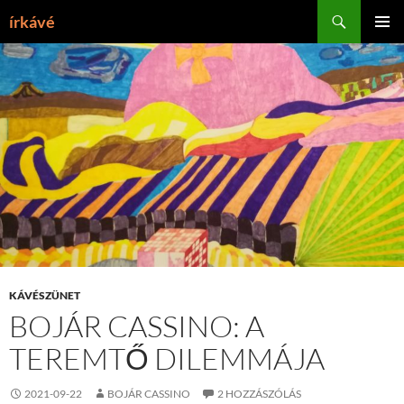
Tartalomhoz
Keresés
írkávé
ELSŐDL
MENÜ
KÁVÉSZÜNET
BOJÁR CASSINO: A
TEREMTŐ DILEMMÁJA
2021-09-22
BOJÁR CASSINO
2 HOZZÁSZÓLÁS