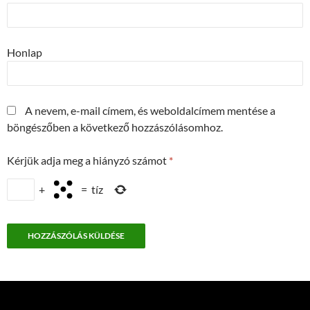
Honlap
A nevem, e-mail címem, és weboldalcímem mentése a
böngészőben a következő hozzászólásomhoz.
Kérjük adja meg a hiányzó számot
*
+
=
tíz