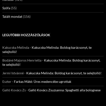
Szófa
(55)
Talált mondat
(156)
LEGUTÓBBI HOZZÁSZÓLÁSOK
Kakucska Melinda
-
Kakucska Melinda: Boldog karácsonyt, te
selejtolló!
Bodáné Majoros Henrietta
-
Kakucska Melinda: Boldog karácsonyt,
te selejtolló!
Jermi Istvànné
-
Kakucska Melinda: Boldog karácsonyt, te selejtolló!
Eszter
-
Farkas Máté: Üres medencébe ugrottak
Galló Kovács Zs
-
Galló Kovács Zsuzsanna: Spaghetti alla bolognese