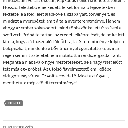
mindazt, amivel azt okosan, kapkodás nélkül ki lehetett tölteni.
Hosszú, felettébb emelkedett, lelket formáló fejezetekben
fektette le a földi élet alapköveit, szabályait, törvényeit, és
mindazt a nyereséget, amit általa nyer teremtménye. Hanem
ahogy az ember sokasodott, mind többször kellett frissíteni a
szoftvert. Próbálta tartani az eredeti elképzelését, de be kellett
látnia, hogy a felhasználó túlnőtt rajta. A teremtménye folyton
belepiszkált, mindenféle bővítménnyel egészítette ki, és már
régen semmi tiszteletet nem mutatott a rendszergazda iránt.
Megunta a hiábavaló figyelmeztetéseket, de a nagy
reset
előtt
tett még egy próbát. Az utolsó figyelmeztető emilkéjébe
eldugott egy vírust. Ez volt a covid-19. Most azt figyeli,
menthető-e még a földi teremtménye?
KIEMELT
Bejegyzések
ELŐZŐ BEJEGYZÉS