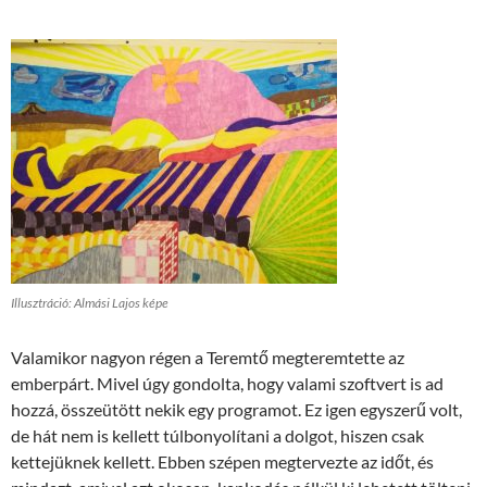
Illusztráció: Almási Lajos képe
Valamikor nagyon régen a Teremtő megteremtette az
emberpárt. Mivel úgy gondolta, hogy valami szoftvert is ad
hozzá, összeütött nekik egy programot. Ez igen egyszerű volt,
de hát nem is kellett túlbonyolítani a dolgot, hiszen csak
kettejüknek kellett. Ebben szépen megtervezte az időt, és