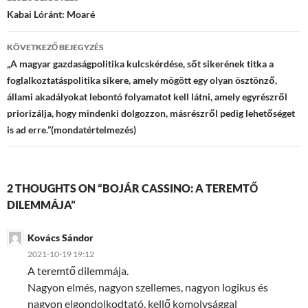
navigációja
Kabai Lóránt: Moaré
KÖVETKEZŐ BEJEGYZÉS
„A magyar gazdaságpolitika kulcskérdése, sőt sikerének titka a
foglalkoztatáspolitika sikere, amely mögött egy olyan ösztönző,
állami akadályokat lebontó folyamatot kell látni, amely egyrészről
priorizálja, hogy mindenki dolgozzon, másrészről pedig lehetőséget
is ad erre.”(mondatértelmezés)
2 THOUGHTS ON “BOJÁR CASSINO: A TEREMTŐ
DILEMMÁJA”
Kovács Sándor
2021-10-19 19:12
A teremtő dilemmája.
Nagyon elmés, nagyon szellemes, nagyon logikus és
nagyon elgondolkodtató, kellő komolysággal