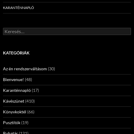
KARANTÉNNAPLÓ
Keresés:
KATEGÓRIÁK
Az én rendszerváltásom
(30)
Bienvenue!
(48)
Karanténnapló
(17)
Kávészünet
(410)
Könyvkoktél
(66)
Pusztítók
(19)
Ruhatár
(121)