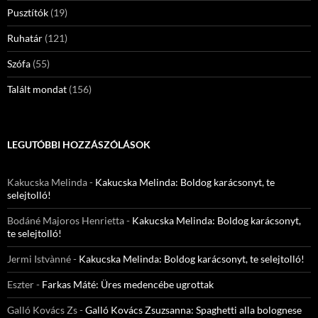
Pusztítók
(19)
Ruhatár
(121)
Szófa
(55)
Talált mondat
(156)
LEGUTÓBBI HOZZÁSZÓLÁSOK
Kakucska Melinda
-
Kakucska Melinda: Boldog karácsonyt, te
selejtolló!
Bodáné Majoros Henrietta
-
Kakucska Melinda: Boldog karácsonyt,
te selejtolló!
Jermi Istvànné
-
Kakucska Melinda: Boldog karácsonyt, te selejtolló!
Eszter
-
Farkas Máté: Üres medencébe ugrottak
Galló Kovács Zs
-
Galló Kovács Zsuzsanna: Spaghetti alla bolognese