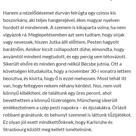
Hanem a nézelődésemet durván felrúgta egy csinos kis
boszorkány, aki teljes hangerejével, ékes magyar nyelven
hordott el mindennek. A szemem is kikaparta volna, ha nem
vigyázok rá. Meglepetésemben azt sem tudtam, hogy sírjak
vagy nevessek, hiszen Jutka állt előttem, Pesten hagyott
barátnőm. Amikor kicsit csillapodott dühe, elmondta, hogy
anyámtól mindent megtudott, és egy percig sem tétovázott.
Sikerült elsőre és minden gond nélkül Bécsbe jutnia. Ott a
követségen kitudakolta, hogy a november 30-i vonatra lettem
beosztva, és kisírta, hogy ő is ezzel mehessen. Most tehát itt
van, hogy feltegyen nekem néhány kérdést. Nos, nem volt
könnyű kibékíteni, de találtunk egy üres peront, ahol
bevethettem a könnyű tüzérségem. Münchenig sikerült
emlékeztetnem a szép pesti napokra – és éjszakákra. Óriásit
robbant gránátunk, és behunyt szemmel is láttunk tűzijátékot.
Ez olyan jól esett mindkettőnknek, hogy Karlsruhe és
Strasbourg között meg kellett ismételnünk.