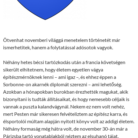
Ötvenhat novemberi világgá menetelem történetét már
ismerhetitek, hanem a folytatással adósotok vagyok.
Néhány hetes bécsi tartózkodás után a francia követségen
sikerült elhitetnem, hogy életem egyetlen vágya
építészmérnöknek lenni – ami igaz –, és ehhez éppen a
Sorbonne-on akarnék diplomát szerezni – ami lehetőség.
Azokban a hónapokban burokban érezhették magukat, akik
bizonyítani is tudták állításaikat, és hogy nemesebb céljaik is
vannak a puszta kalandvágynál. Nekem ez nem volt nehéz,
mert Pesten már sikeresen felvételiztem az építész karra, és
élsportolói múltam alapján nyitott könyv volt az addigi életem.
Néhány formaság még hátra volt, de november 30-án már a
Párizsba tartó vonatablakból néztem az elsuhanó tájat.