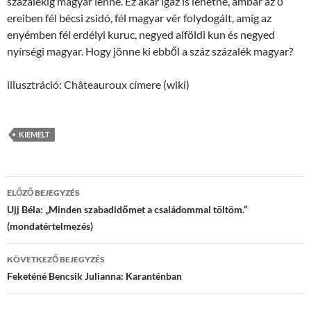
százalékig magyar lenne. Ez akár igaz is lehetne, ámbár az ő
ereiben fél bécsi zsidó, fél magyar vér folydogált, amíg az
enyémben fél erdélyi kuruc, negyed alföldi kun és negyed
nyírségi magyar. Hogy jönne ki ebből a száz százalék magyar?
illusztráció: Châteauroux címere (wiki)
KIEMELT
Bejegyzések
ELŐZŐ BEJEGYZÉS
navigációja
Ujj Béla: „Minden szabadidőmet a családommal töltöm.”
(mondatértelmezés)
KÖVETKEZŐ BEJEGYZÉS
Feketéné Bencsik Julianna: Karanténban