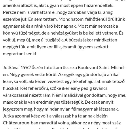
amerikai altiszt is, akit ugyan most éppen hazarendeltek.
Persze nem is várhattam el, hogy zárdában várja ki, amíg
eszembe jut. Én sem tettem. Mondhatom, felhőtlenül örültünk
egymásnak és a ránk váró két napnak. Most már nemcsak a
könnyű tüzérséget, de a nehézágyúkat is be kellett vetnem. És
volt új, meg új, meg új tűzijáték. A búcsúzáskor mindketten
megígértük, amit ilyenkor illik, és amit úgysem szokott
megtartani senki.
Jutkával 1962 őszén futottam össze a Boulevard Saint-Michel-
en. Négy gyerek vette körül. Az egyik egy göndörhajú afrikai
leányka volt, aki kézen vezetett egy feketehajú, latinnak tetsző
fiúcskát. Két fehérbőrü, szőke ikerleány pedig kíváncsi
várakozással nézett rám. Némi malíciával gondoltam, hogy íme,
másoknak is van eredményes tüzérségük. De csak annyit
jegyeztem meg, hogy mindannyian félmagyarnak látszanak.
Jutka azonnal kész volt a válasszal: ha te annak idején
Châteauroux-ban maradtál volna, akkor ez a négy most száz