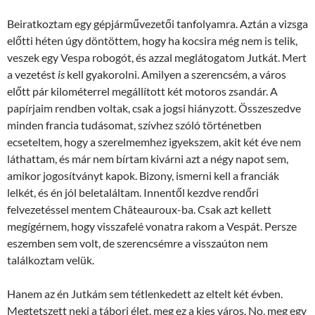
Beiratkoztam egy gépjárművezetői tanfolyamra. Aztán a vizsga
előtti héten úgy döntöttem, hogy ha kocsira még nem is telik,
veszek egy Vespa robogót, és azzal meglátogatom Jutkát. Mert
a vezetést
is
kell gyakorolni. Amilyen a szerencsém, a város
előtt pár kilométerrel megállított két motoros zsandár. A
papírjaim rendben voltak, csak a jogsi hiányzott. Összeszedve
minden francia tudásomat, szívhez szóló történetben
ecseteltem, hogy a szerelmemhez igyekszem, akit két éve nem
láthattam, és már nem bírtam kivárni azt a négy napot sem,
amikor jogosítványt kapok. Bizony, ismerni kell a franciák
lelkét, és én jól beletaláltam. Innentől kezdve rendőri
felvezetéssel mentem Châteauroux-ba. Csak azt kellett
megígérnem, hogy visszafelé vonatra rakom a Vespát. Persze
eszemben sem volt, de szerencsémre a visszaúton nem
találkoztam velük.
Hanem az én Jutkám sem tétlenkedett az eltelt két évben.
Megtetszett neki a tábori élet, meg ez a kies város. No, meg egy