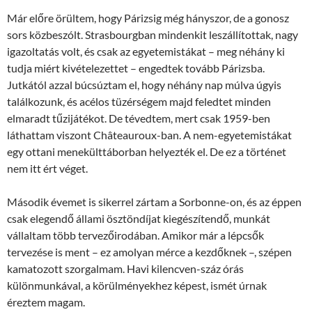
Már előre örültem, hogy Párizsig még hányszor, de a gonosz
sors közbeszólt. Strasbourgban mindenkit leszállítottak, nagy
igazoltatás volt, és csak az egyetemistákat – meg néhány ki
tudja miért kivételezettet – engedtek tovább Párizsba.
Jutkától azzal búcsúztam el, hogy néhány nap múlva úgyis
találkozunk, és acélos tüzérségem majd feledtet minden
elmaradt tűzijátékot. De tévedtem, mert csak 1959-ben
láthattam viszont Châteauroux-ban. A nem-egyetemistákat
egy ottani menekülttáborban helyezték el. De ez a történet
nem itt ért véget.
Második évemet is sikerrel zártam a Sorbonne-on, és az éppen
csak elegendő állami ösztöndíjat kiegészítendő, munkát
vállaltam több tervezőirodában. Amikor már a lépcsők
tervezése is ment – ez amolyan mérce a kezdőknek –, szépen
kamatozott szorgalmam. Havi kilencven-száz órás
különmunkával, a körülményekhez képest, ismét úrnak
éreztem magam.