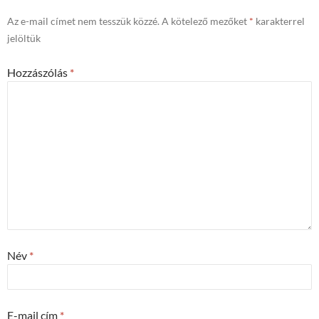
Az e-mail címet nem tesszük közzé.
A kötelező mezőket
*
karakterrel
jelöltük
Hozzászólás
*
Név
*
E-mail cím
*