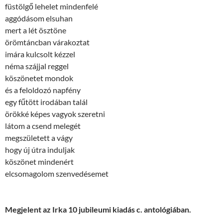
füstölgő lehelet mindenfelé
aggódásom elsuhan
mert a lét ösztöne
örömtáncban várakoztat
imára kulcsolt kézzel
néma szájjal reggel
köszönetet mondok
és a feloldozó napfény
egy fűtött irodában talál
örökké képes vagyok szeretni
látom a csend melegét
megszületett a vágy
hogy új útra induljak
köszönet mindenért
elcsomagolom szenvedésemet
Megjelent az Irka 10 jubileumi kiadás c. antológiában.