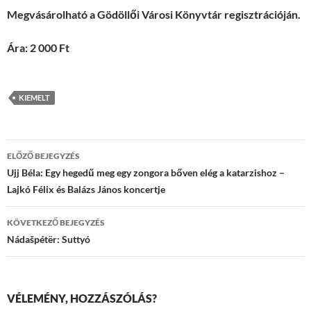
Megvásárolható a Gödöllői Városi Könyvtár regisztrációján.
Ára: 2 000 Ft
KIEMELT
Bejegyzések
ELŐZŐ BEJEGYZÉS
navigációja
Ujj Béla: Egy hegedű meg egy zongora bőven elég a katarzishoz –
Lajkó Félix és Balázs János koncertje
KÖVETKEZŐ BEJEGYZÉS
Nádašpétër: Suttyó
VÉLEMÉNY, HOZZÁSZÓLÁS?