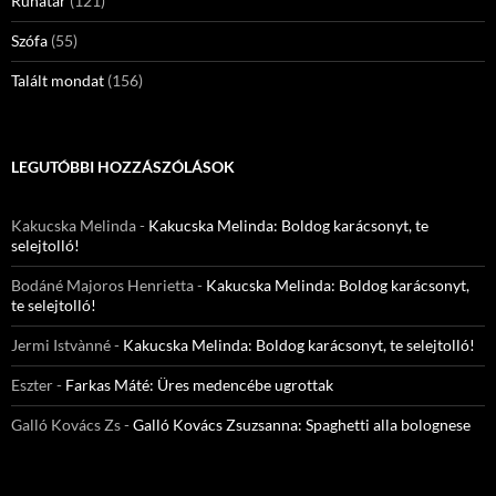
Ruhatár
(121)
Szófa
(55)
Talált mondat
(156)
LEGUTÓBBI HOZZÁSZÓLÁSOK
Kakucska Melinda
-
Kakucska Melinda: Boldog karácsonyt, te
selejtolló!
Bodáné Majoros Henrietta
-
Kakucska Melinda: Boldog karácsonyt,
te selejtolló!
Jermi Istvànné
-
Kakucska Melinda: Boldog karácsonyt, te selejtolló!
Eszter
-
Farkas Máté: Üres medencébe ugrottak
Galló Kovács Zs
-
Galló Kovács Zsuzsanna: Spaghetti alla bolognese