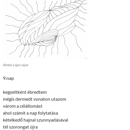
Almási Lajos rajza
9.nap
kegyeltként ébredtem
mégis dermedt vonaton utazom
várom a célállomást
ahol számít a nap folytatása
kételkedő hajnal szunnyadásával
tél szorongat újra