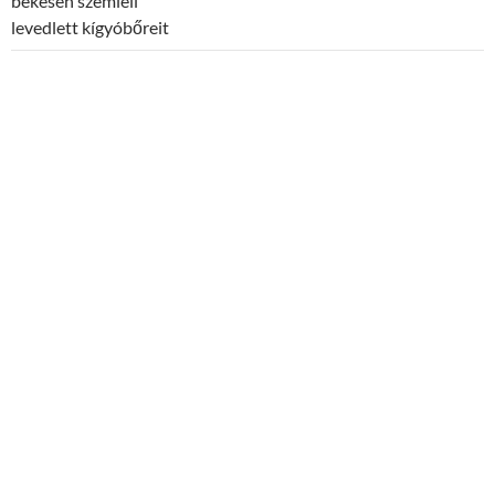
békésen szemléli
levedlett kígyóbőreit