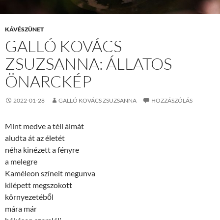
KÁVÉSZÜNET
GALLÓ KOVÁCS
ZSUZSANNA: ÁLLATOS
ÖNARCKÉP
2022-01-28
GALLÓ KOVÁCS ZSUZSANNA
HOZZÁSZÓLÁS
Mint medve a téli álmát
aludta át az életét
néha kinézett a fényre
a melegre
Kaméleon színeit megunva
kilépett megszokott
környezetéből
mára már