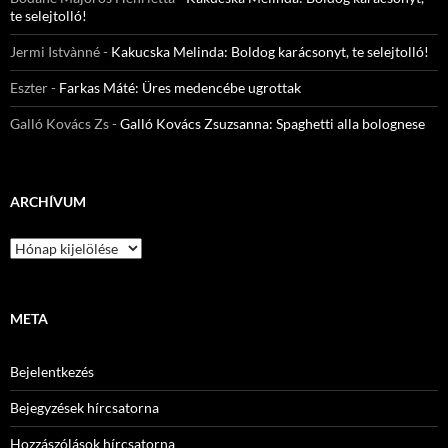
te selejtolló!
Jermi Istvànné
-
Kakucska Melinda: Boldog karácsonyt, te selejtolló!
Eszter
-
Farkas Máté: Üres medencébe ugrottak
Galló Kovács Zs
-
Galló Kovács Zsuzsanna: Spaghetti alla bolognese
ARCHÍVUM
Archívum
META
Bejelentkezés
Bejegyzések hírcsatorna
Hozzászólások hírcsatorna