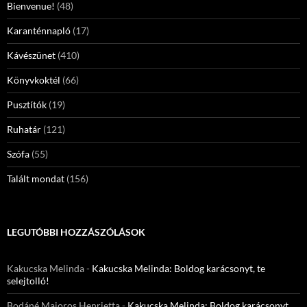
Bienvenue!
(48)
Karanténnapló
(17)
Kávészünet
(410)
Könyvkoktél
(66)
Pusztítók
(19)
Ruhatár
(121)
Szófa
(55)
Talált mondat
(156)
LEGUTÓBBI HOZZÁSZÓLÁSOK
Kakucska Melinda
-
Kakucska Melinda: Boldog karácsonyt, te
selejtolló!
Bodáné Majoros Henrietta
-
Kakucska Melinda: Boldog karácsonyt,