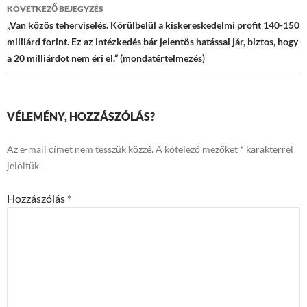
KÖVETKEZŐ BEJEGYZÉS
„Van közös teherviselés. Körülbelül a kiskereskedelmi profit 140-150
milliárd forint. Ez az intézkedés bár jelentős hatással jár, biztos, hogy
a 20 milliárdot nem éri el.” (mondatértelmezés)
VÉLEMÉNY, HOZZÁSZÓLÁS?
Az e-mail címet nem tesszük közzé.
A kötelező mezőket
*
karakterrel
jelöltük
Hozzászólás
*