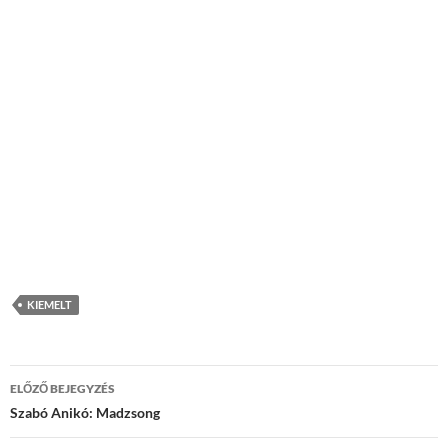
KIEMELT
Bejegyzések
ELŐZŐ BEJEGYZÉS
navigációja
Szabó Anikó: Madzsong