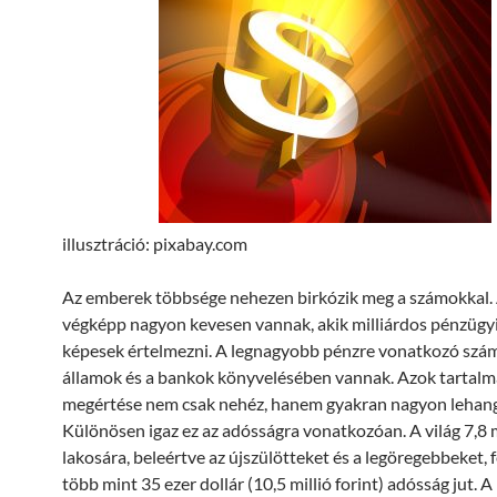
illusztráció: pixabay.com
Az emberek többsége nehezen birkózik meg a számokkal.
végképp nagyon kevesen vannak, akik milliárdos pénzügy
képesek értelmezni. A legnagyobb pénzre vonatkozó szá
államok és a bankok könyvelésében vannak. Azok tartal
megértése nem csak nehéz, hanem gyakran nagyon lehango
Különösen igaz ez az adósságra vonatkozóan. A világ 7,8 m
lakosára, beleértve az újszülötteket és a legöregebbeket, 
több mint 35 ezer dollár (10,5 millió forint) adósság jut.