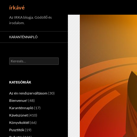
Keresés
írkávé
Tartalomhoz
Az IRKA blogja. Gödöllő és
irodalom.
KARANTÉNNAPLÓ
Keresés:
KATEGÓRIÁK
Az én rendszerváltásom
(30)
Bienvenue!
(48)
Karanténnapló
(17)
Kávészünet
(410)
Könyvkoktél
(66)
Pusztítók
(19)