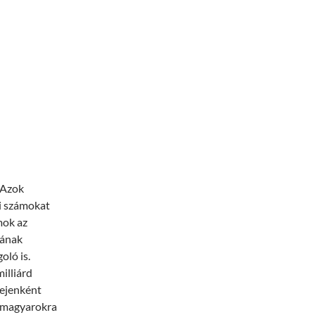
 Azok
i számokat
mok az
mának
ló is.
illiárd
fejenként
 A magyarokra