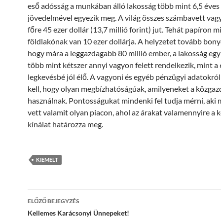
eső adósság a munkában álló lakosság több mint 6,5 éves
jövedelmével egyezik meg. A világ összes számbavett vag
főre 45 ezer dollár (13,7 millió forint) jut. Tehát papíron 
földlakónak van 10 ezer dollárja. A helyzetet tovább bonyo
hogy mára a leggazdagabb 80 millió ember, a lakosság egy
több mint kétszer annyi vagyon felett rendelkezik, mint a 6
legkevésbé jól élő. A vagyoni és egyéb pénzügyi adatokról
kell, hogy olyan megbízhatóságúak, amilyeneket a közga
használnak. Pontosságukat mindenki fel tudja mérni, aki 
vett valamit olyan piacon, ahol az árakat valamennyire a k
kínálat határozza meg.
KIEMELT
Bejegyzések
ELŐZŐ BEJEGYZÉS
navigációja
Kellemes Karácsonyi Ünnepeket!