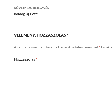
KÖVETKEZŐ BEJEGYZÉS
Boldog Új Évet!
VÉLEMÉNY, HOZZÁSZÓLÁS?
Az e-mail címet nem tesszük közzé.
A kötelező mezőket
*
karakte
Hozzászólás
*