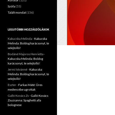
Ruhatár
(121)
Szófa
(55)
Talált mondat
(156)
LEGUTÓBBI HOZZÁSZÓLÁSOK
Kakucska Melinda
-
Kakucska
Melinda: Boldog karácsonyt, te
selejtolló!
Bodáné Majoros Henrietta
-
Kakucska Melinda: Boldog
karácsonyt, te selejtolló!
Jermi Istvànné
-
Kakucska
Melinda: Boldog karácsonyt, te
selejtolló!
Eszter
-
Farkas Máté: Üres
medencébe ugrottak
Galló Kovács Zs
-
Galló Kovács
Zsuzsanna: Spaghetti alla
bolognese