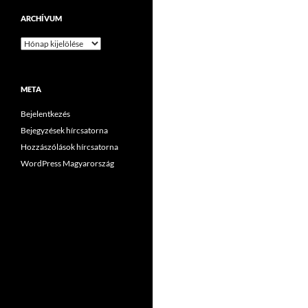
ARCHÍVUM
Archívum
META
Bejelentkezés
Bejegyzések hírcsatorna
Hozzászólások hírcsatorna
WordPress Magyarország