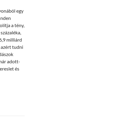
yonából egy
minden
lítja a tény,
 százaléka,
,9 milliárd
 azért tudni
zdászok
már adott-
ereslet és