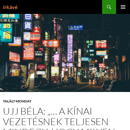
Tartalomhoz
Keresés
írkávé
ELSŐDL
MENÜ
TALÁLT MONDAT
UJJ BÉLA: „… A KÍNAI
VEZETÉSNEK TELJESEN