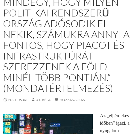
MINDEGY, HOGY MILYEN
POLITIKAI RENDSZERŰ
ORSZÁG ADÓSODIK EL
NEKIK, SZÁMUKRA ANNYI A
FONTOS, HOGY PIACOT ÉS
INFRASTRUKTÚRÁT
SZEREZZENEK A FÖLD
MINÉL TÖBB PONTJÁN.”
(MONDATÉRTELMEZÉS)
2021-06-06
UJJ BÉLA
HOZZÁSZÓLÁS
Az „élj érdekes
időben” igazi, a
nyugalom