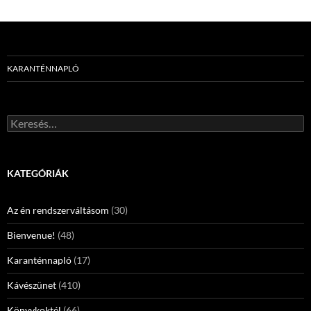
KARANTÉNNAPLÓ
Keresés:
KATEGÓRIÁK
Az én rendszerváltásom
(30)
Bienvenue!
(48)
Karanténnapló
(17)
Kávészünet
(410)
Könyvkoktél
(66)