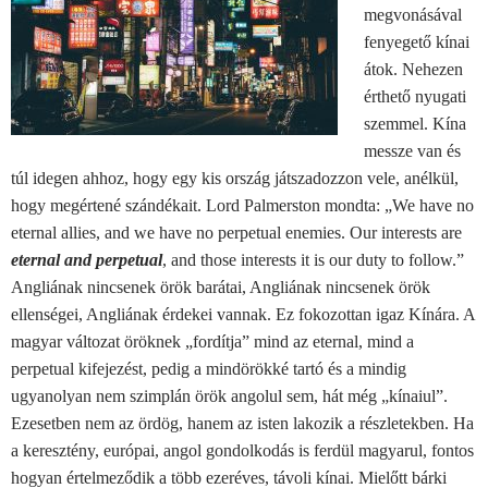
megvonásával
fenyegető kínai
átok. Nehezen
érthető nyugati
szemmel. Kína
messze van és
túl idegen ahhoz, hogy egy kis ország játszadozzon vele, anélkül,
hogy megértené szándékait. Lord Palmerston mondta: „We have no
eternal allies, and we have no perpetual enemies. Our interests are
eternal and perpetual
, and those interests it is our duty to follow.”
Angliának nincsenek örök barátai, Angliának nincsenek örök
ellenségei, Angliának érdekei vannak. Ez fokozottan igaz Kínára. A
magyar változat öröknek „fordítja” mind az eternal, mind a
perpetual kifejezést, pedig a mindörökké tartó és a mindig
ugyanolyan nem szimplán örök angolul sem, hát még „kínaiul”.
Ezesetben nem az ördög, hanem az isten lakozik a részletekben. Ha
a keresztény, európai, angol gondolkodás is ferdül magyarul, fontos
hogyan értelmeződik a több ezeréves, távoli kínai. Mielőtt bárki