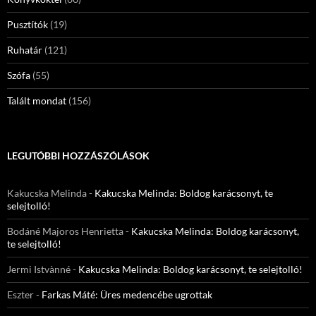
Pusztítók
(19)
Ruhatár
(121)
Szófa
(55)
Talált mondat
(156)
LEGUTÓBBI HOZZÁSZÓLÁSOK
Kakucska Melinda
-
Kakucska Melinda: Boldog karácsonyt, te
selejtolló!
Bodáné Majoros Henrietta
-
Kakucska Melinda: Boldog karácsonyt,
te selejtolló!
Jermi Istvànné
-
Kakucska Melinda: Boldog karácsonyt, te selejtolló!
Eszter
-
Farkas Máté: Üres medencébe ugrottak