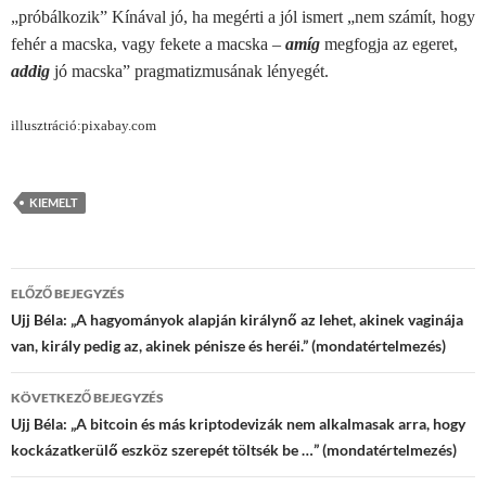
„próbálkozik” Kínával jó, ha megérti a jól ismert „nem számít, hogy
fehér a macska, vagy fekete a macska –
amíg
megfogja az egeret,
addig
jó macska” pragmatizmusának lényegét.
illusztráció:pixabay.com
KIEMELT
Bejegyzések
ELŐZŐ BEJEGYZÉS
navigációja
Ujj Béla: „A hagyományok alapján királynő az lehet, akinek vaginája
van, király pedig az, akinek pénisze és heréi.” (mondatértelmezés)
KÖVETKEZŐ BEJEGYZÉS
Ujj Béla: „A bitcoin és más kriptodevizák nem alkalmasak arra, hogy
kockázatkerülő eszköz szerepét töltsék be …” (mondatértelmezés)