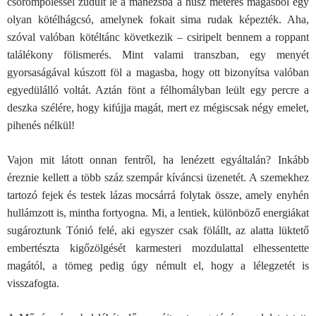
csörömpöléssel zúdult le a manézsba a húsz méteres magasból egy
olyan kötélhágcsó, amelynek fokait sima rudak képezték. Aha,
szóval valóban kötéltánc következik – csiripelt bennem a roppant
találékony fölismerés. Mint valami transzban, egy menyét
gyorsaságával kúszott föl a magasba, hogy ott bizonyítsa valóban
egyedülálló voltát. Aztán fönt a félhomályban leült egy percre a
deszka szélére, hogy kifújja magát, mert ez mégiscsak négy emelet,
pihenés nélkül!
Vajon mit látott onnan fentről, ha lenézett egyáltalán? Inkább
éreznie kellett a több száz szempár kíváncsi üzenetét. A szemekhez
tartozó fejek és testek lázas mocsárrá folytak össze, amely enyhén
hullámzott is, mintha fortyogna. Mi, a lentiek, különböző energiákat
sugároztunk Tónió felé, aki egyszer csak fölállt, az alatta lüktető
embertészta kigőzölgését karmesteri mozdulattal elhessentette
magától, a tömeg pedig úgy némult el, hogy a lélegzetét is
visszafogta.