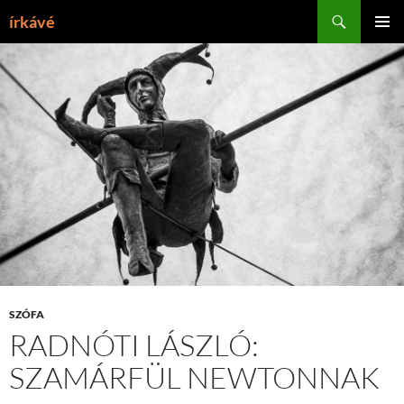
Tartalomhoz
Keresés
írkávé
ELSŐDL
MENÜ
SZÓFA
RADNÓTI LÁSZLÓ:
SZAMÁRFÜL NEWTONNAK