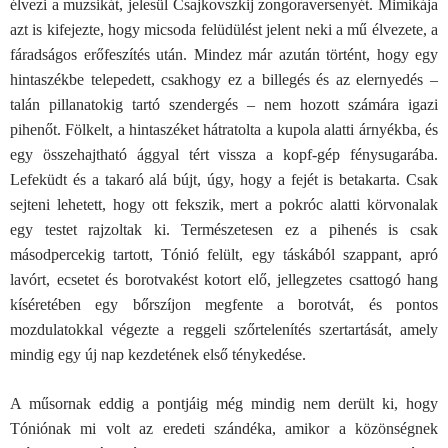
élvezi a muzsikát, jelesül Csajkovszkij zongoraversenyét. Mimikája
azt is kifejezte, hogy micsoda felüdülést jelent neki a mű élvezete, a
fáradságos erőfeszítés után. Mindez már azután történt, hogy egy
hintaszékbe telepedett, csakhogy ez a billegés és az elernyedés –
talán pillanatokig tartó szendergés – nem hozott számára igazi
pihenőt. Fölkelt, a hintaszéket hátratolta a kupola alatti árnyékba, és
egy összehajtható ággyal tért vissza a kopf-gép fénysugarába.
Lefeküdt és a takaró alá bújt, úgy, hogy a fejét is betakarta. Csak
sejteni lehetett, hogy ott fekszik, mert a pokróc alatti körvonalak
egy testet rajzoltak ki. Természetesen ez a pihenés is csak
másodpercekig tartott, Tónió felült, egy táskából szappant, apró
lavórt, ecsetet és borotvakést kotort elő, jellegzetes csattogó hang
kíséretében egy bőrszíjon megfente a borotvát, és pontos
mozdulatokkal végezte a reggeli szőrtelenítés szertartását, amely
mindig egy új nap kezdetének első ténykedése.
A műsornak eddig a pontjáig még mindig nem derült ki, hogy
Tóniónak mi volt az eredeti szándéka, amikor a közönségnek