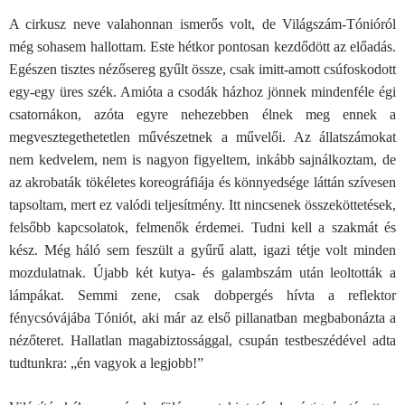
A cirkusz neve valahonnan ismerős volt, de Világszám-Tónióról
még sohasem hallottam. Este hétkor pontosan kezdődött az előadás.
Egészen tisztes nézősereg gyűlt össze, csak imitt-amott csúfoskodott
egy-egy üres szék. Amióta a csodák házhoz jönnek mindenféle égi
csatornákon, azóta egyre nehezebben élnek meg ennek a
megvesztegethetetlen művészetnek a művelői. Az állatszámokat
nem kedvelem, nem is nagyon figyeltem, inkább sajnálkoztam, de
az akrobaták tökéletes koreográfiája és könnyedsége láttán szívesen
tapsoltam, mert ez valódi teljesítmény. Itt nincsenek összeköttetések,
felsőbb kapcsolatok, felmenők érdemei. Tudni kell a szakmát és
kész. Még háló sem feszült a gyűrű alatt, igazi tétje volt minden
mozdulatnak. Újabb két kutya- és galambszám után leoltották a
lámpákat. Semmi zene, csak dobpergés hívta a reflektor
fénycsóvájába Tóniót, aki már az első pillanatban megbabonázta a
nézőteret. Hallatlan magabiztossággal, csupán testbeszédével adta
tudtunkra: „én vagyok a legjobb!”