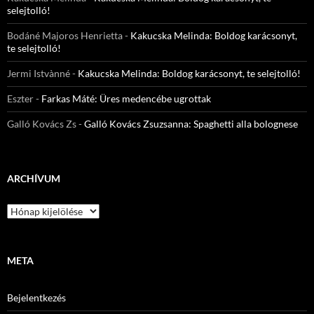
selejtolló!
Bodáné Majoros Henrietta
-
Kakucska Melinda: Boldog karácsonyt,
te selejtolló!
Jermi Istvànné
-
Kakucska Melinda: Boldog karácsonyt, te selejtolló!
Eszter
-
Farkas Máté: Üres medencébe ugrottak
Galló Kovács Zs
-
Galló Kovács Zsuzsanna: Spaghetti alla bolognese
ARCHÍVUM
Archívum
META
Bejelentkezés