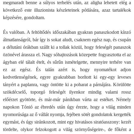
megmaradt benne a súlyos terhelés után, az aligha lehetett elég a
következő este illuzionista készleteinek pótlására, azaz tartalékok
képzésére, gondoltam.
És valóban. A feltöltődés időszakában gyakran panaszkodott kínzó
álmatlanságról, bár így is sokat aludt, csaknem egész nap, és csupán
a délutáni órákban szállt ki a tollak közül, hogy feleségét panaszok
özönével árassza el. Nagy sóhajtozások közepette fogyasztotta el az
ágyban elé tálalt ételt, és sűrűn ismételgette, mennyire terhére van
ez az egész. És talán azért is, hogy nyomatékot adjon
kedvetlenségének, egyre gyakrabban borított ki egy-egy leveses
tányért a paplanra, vagy öntötte ki a poharat a párnájára. Körülötte
szökdécselő, toporgó feleségét ilyenkor mindig valami rossz
előérzet gyötörte, és már-már pánikban várta az estéket. Némely
napokon Tónió az ébredés után úgy érezte, hogy a világ minden
nyomorúsága az ő vállát nyomja, fejében sötét gondolatok kergették
egymást, és úgy siránkozott, mint egy hivatásos siratóasszony: kezét
tördelte, olykor felzokogott a világ szörnyűségeire-, de főként a