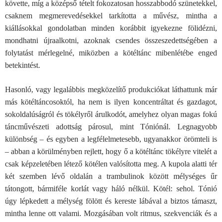
követte, míg a középső tételt fokozatosan hosszabbodó szünetekkel,
csaknem megmerevedésekkel tarkította a művész, mintha a
kiállásokkal gondolatban minden korábbit igyekezne fölidézni,
mondhatni újraalkotni, azoknak csendes összeszedettségében a
folytatást mérlegelné, miközben a kötéltánc mibenlétébe enged
betekintést.
Hasonló, vagy legalábbis megközelítő produkciókat láthattunk már
más kötéltáncosoktól, ha nem is ilyen koncentráltat és gazdagot,
sokoldalúságról és tökélyről árulkodót, amelyhez olyan magas fokú
táncművészeti adottság párosul, mint Tóniónál. Legnagyobb
különbség – és egyben a legfélelmetesebb, ugyanakkor örömteli is
– abban a körülményben rejlett, hogy ő a kötéltánc tökélyre vitelét a
csak képzeletében létező kötélen valósította meg. A kupola alatti tér
két szemben lévő oldalán a trambulinok között mélységes űr
tátongott, bármiféle korlát vagy háló nélkül. Kötél: sehol. Tónió
úgy lépkedett a mélység fölött és kereste lábával a biztos támaszt,
mintha lenne ott valami. Mozgásában volt ritmus, szekvenciák és a