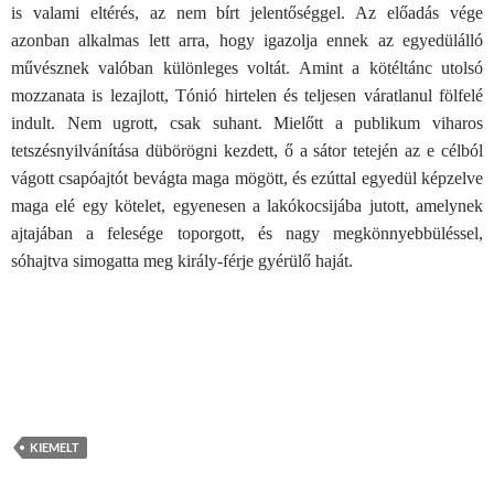
is valami eltérés, az nem bírt jelentőséggel. Az előadás vége
azonban alkalmas lett arra, hogy igazolja ennek az egyedülálló
művésznek valóban különleges voltát. Amint a kötéltánc utolsó
mozzanata is lezajlott, Tónió hirtelen és teljesen váratlanul fölfelé
indult. Nem ugrott, csak suhant. Mielőtt a publikum viharos
tetszésnyilvánítása dübörögni kezdett, ő a sátor tetején az e célból
vágott csapóajtót bevágta maga mögött, és ezúttal egyedül képzelve
maga elé egy kötelet, egyenesen a lakókocsijába jutott, amelynek
ajtajában a felesége toporgott, és nagy megkönnyebbüléssel,
sóhajtva simogatta meg király-férje gyérülő haját.
KIEMELT