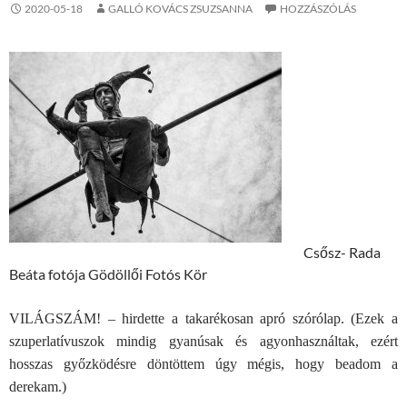
2020-05-18
GALLÓ KOVÁCS ZSUZSANNA
HOZZÁSZÓLÁS
Csősz- Rada
Beáta fotója Gödöllői Fotós Kör
VILÁGSZÁM! – hirdette a takarékosan apró szórólap. (Ezek a
szuperlatívuszok mindig gyanúsak és agyonhasználtak, ezért
hosszas győzködésre döntöttem úgy mégis, hogy beadom a
derekam.)