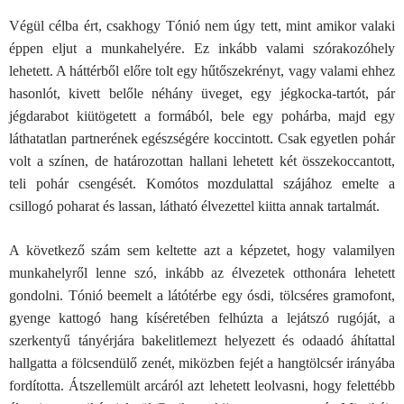
Végül célba ért, csakhogy Tónió nem úgy tett, mint amikor valaki
éppen eljut a munkahelyére. Ez inkább valami szórakozóhely
lehetett. A háttérből előre tolt egy hűtőszekrényt, vagy valami ehhez
hasonlót, kivett belőle néhány üveget, egy jégkocka-tartót, pár
jégdarabot kiütögetett a formából, bele egy pohárba, majd egy
láthatatlan partnerének egészségére koccintott. Csak egyetlen pohár
volt a színen, de határozottan hallani lehetett két összekoccantott,
teli pohár csengését. Komótos mozdulattal szájához emelte a
csillogó poharat és lassan, látható élvezettel kiitta annak tartalmát.
A következő szám sem keltette azt a képzetet, hogy valamilyen
munkahelyről lenne szó, inkább az élvezetek otthonára lehetett
gondolni. Tónió beemelt a látótérbe egy ósdi, tölcséres gramofont,
gyenge kattogó hang kíséretében felhúzta a lejátszó rugóját, a
szerkentyű tányérjára bakelitlemezt helyezett és odaadó áhítattal
hallgatta a fölcsendülő zenét, miközben fejét a hangtölcsér irányába
fordította. Átszellemült arcáról azt lehetett leolvasni, hogy felettébb