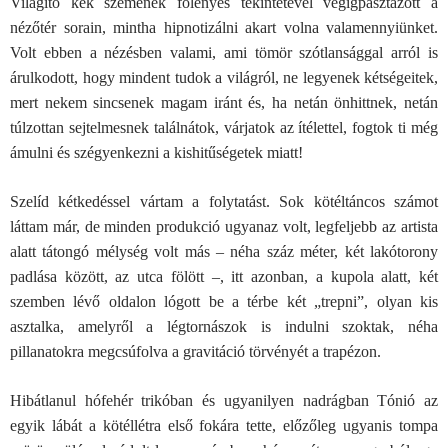
Világító kék szemének fölényes tekintetével végigpásztázott a
nézőtér sorain, mintha hipnotizálni akart volna valamennyiünket.
Volt ebben a nézésben valami, ami tömör szótlansággal arról is
árulkodott, hogy mindent tudok a világról, ne legyenek kétségeitek,
mert nekem sincsenek magam iránt és, ha netán önhittnek, netán
túlzottan sejtelmesnek találnátok, várjatok az ítélettel, fogtok ti még
ámulni és szégyenkezni a kishitűségetek miatt!
Szelíd kétkedéssel vártam a folytatást. Sok kötéltáncos számot
láttam már, de minden produkció ugyanaz volt, legfeljebb az artista
alatt tátongó mélység volt más – néha száz méter, két lakótorony
padlása között, az utca fölött –, itt azonban, a kupola alatt, két
szemben lévő oldalon lógott be a térbe két „trepni”, olyan kis
asztalka, amelyről a légtornászok is indulni szoktak, néha
pillanatokra megcsúfolva a gravitáció törvényét a trapézon.
Hibátlanul hófehér trikóban és ugyanilyen nadrágban Tónió az
egyik lábát a kötéllétra első fokára tette, előzőleg ugyanis tompa