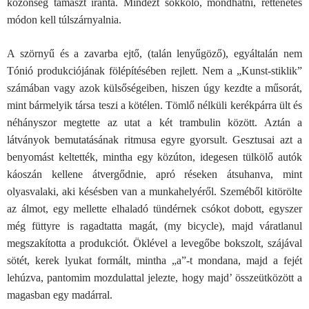
közönség támaszt iránta. Mindezt sokkoló, mondhatni, rettenetes
módon kell túlszárnyalnia.
A szörnyű és a zavarba ejtő, (talán lenyűgöző), egyáltalán nem
Tónió produkciójának fölépítésében rejlett. Nem a „Kunst-stiklik”
számában vagy azok külsőségeiben, hiszen úgy kezdte a műsorát,
mint bármelyik társa teszi a kötélen. Tömlő nélküli kerékpárra ült és
néhányszor megtette az utat a két trambulin között. Aztán a
látványok bemutatásának ritmusa egyre gyorsult. Gesztusai azt a
benyomást keltették, mintha egy közúton, idegesen tülkölő autók
káoszán kellene átvergődnie, apró réseken átsuhanva, mint
olyasvalaki, aki késésben van a munkahelyéről. Szeméből kitörölte
az álmot, egy mellette elhaladó tündérnek csókot dobott, egyszer
még füttyre is ragadtatta magát, (my bicycle), majd váratlanul
megszakította a produkciót. Öklével a levegőbe bokszolt, szájával
sötét, kerek lyukat formált, mintha „a”-t mondana, majd a fejét
lehúzva, pantomim mozdulattal jelezte, hogy majd’ összeütközött a
magasban egy madárral.