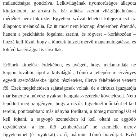
múlandóságra gondolva. Lelkivilágának nyomorúságos állapota
kirajzolódott az arcára is, bár állítása szerint világfájdalmának
mértékét nem tükrözte. Egyetlen szóval lehetett kifejezni ezt az
állapotot: melankólia. Ez itt most nem köznapi értelemben értendő,
hanem a pszichiátria fogalmai szerint, és rögvest – korlátozóan –
hozzá kell fűzni, hogy a tünetek túlzott mérvű magamutogatással és
kihívó kacérsággal is társultak.
Erőinek kímélése érdekében, és avégett, hogy melankóliája ne
kapjon további tápot a külvilágtól, Tónió a fellépéseire érvényes
egyedi szerződésekbe újabb részleteket, illetve feltételeket vetetett
föl. Ezek meglehetősen sajátságosak voltak, de a cirkusz igazgatója
már ismerte a művész gyakran hangulat-vezérelte követeléseit. Nem
lepődött meg az igényen, hogy a nézők figyelmét időnként el kell
terelni, pontosabban: más irányba fordítani, a tömeg mormogását el
kell fojtani, a ragyogó szemekben ki kell oltani az aggódó
együttérzést, a lent ülő „embertészta” ne szemlélje merev
figyelemmel (és nyakkal) az ő, mármint Tónió bravúrjait. Ezért