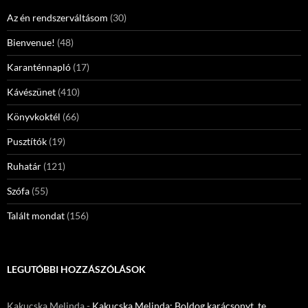
Az én rendszerváltásom
(30)
Bienvenue!
(48)
Karanténnapló
(17)
Kávészünet
(410)
Könyvkoktél
(66)
Pusztítók
(19)
Ruhatár
(121)
Szófa
(55)
Talált mondat
(156)
LEGUTÓBBI HOZZÁSZÓLÁSOK
Kakucska Melinda
-
Kakucska Melinda: Boldog karácsonyt, te