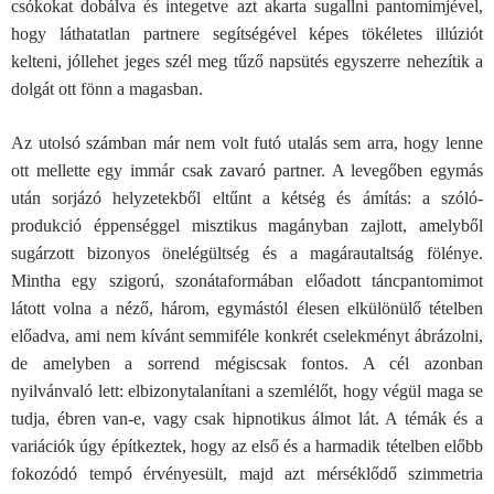
csókokat dobálva és integetve azt akarta sugallni pantomimjével,
hogy láthatatlan partnere segítségével képes tökéletes illúziót
kelteni, jóllehet jeges szél meg tűző napsütés egyszerre nehezítik a
dolgát ott fönn a magasban.
Az utolsó számban már nem volt futó utalás sem arra, hogy lenne
ott mellette egy immár csak zavaró partner. A levegőben egymás
után sorjázó helyzetekből eltűnt a kétség és ámítás: a szóló-
produkció éppenséggel misztikus magányban zajlott, amelyből
sugárzott bizonyos önelégültség és a magárautaltság fölénye.
Mintha egy szigorú, szonátaformában előadott táncpantomimot
látott volna a néző, három, egymástól élesen elkülönülő tételben
előadva, ami nem kívánt semmiféle konkrét cselekményt ábrázolni,
de amelyben a sorrend mégiscsak fontos. A cél azonban
nyilvánvaló lett: elbizonytalanítani a szemlélőt, hogy végül maga se
tudja, ébren van-e, vagy csak hipnotikus álmot lát. A témák és a
variációk úgy építkeztek, hogy az első és a harmadik tételben előbb
fokozódó tempó érvényesült, majd azt mérséklődő szimmetria