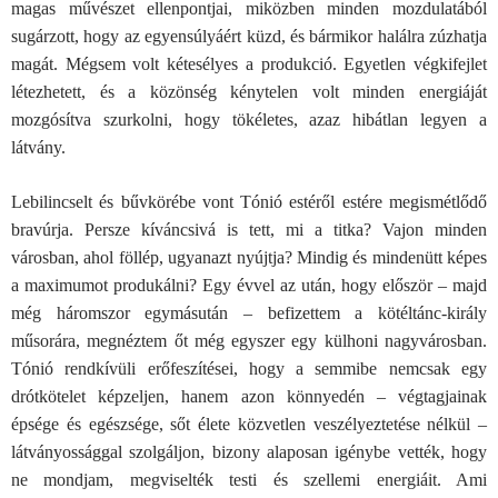
magas művészet ellenpontjai, miközben minden mozdulatából
sugárzott, hogy az egyensúlyáért küzd, és bármikor halálra zúzhatja
magát. Mégsem volt kétesélyes a produkció. Egyetlen végkifejlet
létezhetett, és a közönség kénytelen volt minden energiáját
mozgósítva szurkolni, hogy tökéletes, azaz hibátlan legyen a
látvány.
Lebilincselt és bűvkörébe vont Tónió estéről estére megismétlődő
bravúrja. Persze kíváncsivá is tett, mi a titka? Vajon minden
városban, ahol föllép, ugyanazt nyújtja? Mindig és mindenütt képes
a maximumot produkálni? Egy évvel az után, hogy először – majd
még háromszor egymásután – befizettem a kötéltánc-király
műsorára, megnéztem őt még egyszer egy külhoni nagyvárosban.
Tónió rendkívüli erőfeszítései, hogy a semmibe nemcsak egy
drótkötelet képzeljen, hanem azon könnyedén – végtagjainak
épsége és egészsége, sőt élete közvetlen veszélyeztetése nélkül –
látványossággal szolgáljon, bizony alaposan igénybe vették, hogy
ne mondjam, megviselték testi és szellemi energiáit. Ami