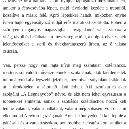
A Művész úr a bal lábát előre nyújtva tapogatózó mozdulatot tett,
amikor a fénycsóvába lépett, majd távolodni kezdett a trepnitől,
közelítve a másik felé. Apró léptekkel haladt, miközben enyhe
ívben hajló egyensúlyozó rúdját erős marokkal szorította. Ebben a
szörnyen magányos magasságban anyagtalanná vált számára a
világ, távoli és beláthatatlan messzeségbe tűnt, a dolgok elvesztették
jelentőségüket a steril és üvegharangszerű űrben, az ő világa
csúcsán.
Van, persze hogy van rajta kívül még számtalan kötéltáncos,
mestere, sőt valódi művésze ennek a szakmának, akik kiérdemelték
tudományukkal a legszebb jelzőket, mert olyan súlytalanul siklottak
át a drótkötélen, a sátortető alatti térben. Aki azonban rá akar
szolgálni „A Legnagyobb” névre, és akit nem lehet egyszuszra a
többiekkel említetni, annak a szokásos kötéltánchoz hozzá kell
tennie valamit, valami hallatlant, valami még-sohasem-volt-ot, ami
ellentmond Newton igazságának. Annak könnyedén át kell lépnie a
gátlásain és a várakozásokon, pontosabban: elvárásokon, amiket a