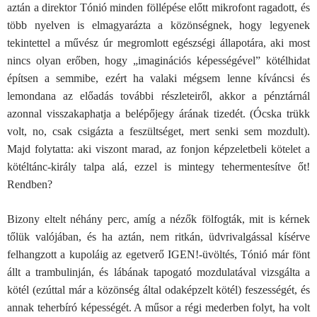
aztán a direktor Tónió minden föllépése előtt mikrofont ragadott, és
több nyelven is elmagyarázta a közönségnek, hogy legyenek
tekintettel a művész úr megromlott egészségi állapotára, aki most
nincs olyan erőben, hogy „imaginációs képességével” kötélhidat
építsen a semmibe, ezért ha valaki mégsem lenne kíváncsi és
lemondana az előadás további részleteiről, akkor a pénztárnál
azonnal visszakaphatja a belépőjegy árának tizedét. (Ócska trükk
volt, no, csak csigázta a feszültséget, mert senki sem mozdult).
Majd folytatta: aki viszont marad, az fonjon képzeletbeli kötelet a
kötéltánc-király talpa alá, ezzel is mintegy tehermentesítve őt!
Rendben?
Bizony eltelt néhány perc, amíg a nézők fölfogták, mit is kérnek
tőlük valójában, és ha aztán, nem ritkán, üdvrivalgással kísérve
felhangzott a kupoláig az egetverő IGEN!-üvöltés, Tónió már fönt
állt a trambulinján, és lábának tapogató mozdulatával vizsgálta a
kötél (ezúttal már a közönség által odaképzelt kötél) feszességét, és
annak teherbíró képességét. A műsor a régi mederben folyt, ha volt